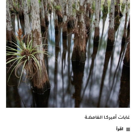
غابات أميركـا الغامضـة
اقرأ