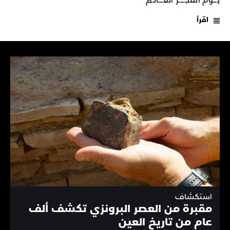
يـــومَ انفجـــــر العــــالـم
اقرأ
استكشاف
مقبرة من العصر البرونزي تكشف ألف
عام من تاريخ العين