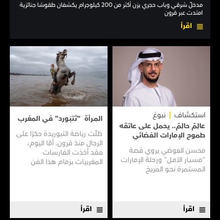
مدخلٌ شرقي وباب حجري يزن أكثر من 200 كيلوجرام يكشفان طقوسًا جنائزية
امتدت عبر قرون
اقرأ
استكشاف
نبوغ
المـرأة "تَتبَـورد" في المغرب
عالِمٌ حالِمٌ.. يحمل على عاتقه
ظلّت رياضة التبوريدة حكرًا على
طموح الإمارات الفضائي
الرجال منذ قرون. أمّا اليوم،
محسن العوضي يروي قصـة
فقد أخذت الفارسات
"مسبـار الأمـل" ورحلة الإمارات
المغربيات بزمام هذا الفن
المستمرة نحـو المريـخ
العريق سعيًا إلى نقله إلى جيل
جديد.
اقرأ
اقرأ