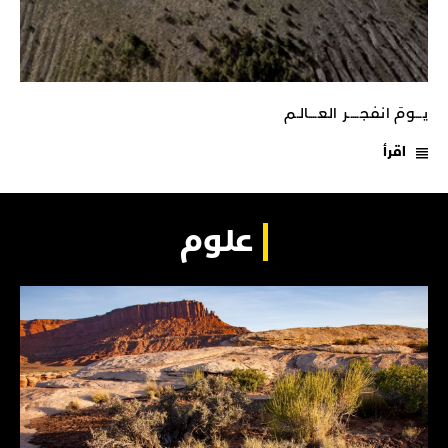
يـــومَ انفجـــــر العــــالـم
اقرأ
علوم