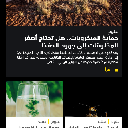
علوم
حماية الميكروبات.. هل تحتاج أصغر
المخلوقات إلى جهود الحفظ
بعد عُقود من الاهتمام بالكائنات العملاقة فقط، تخرج الأحياء الدقيقة أخيرًا
إلى دائرة الضوء؛ فصرخة الباحثين لإنصاف الكائنات المجهرية تجد أخيرًا آذانًا
مصغية لتبدأ حقبة جديدة من التوازن البيئي الشامل
اقرأ
علوم
فلك
علوم
صحة
راشد 2... عندما تتحول الدقة
موضة شرب الكلوروفيل..