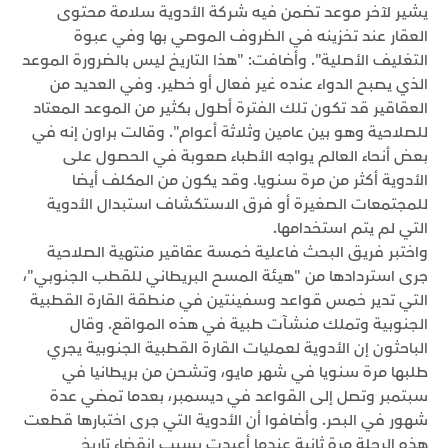
يشير لآخر موعد تضمن فيه شركة الأدوية سلامة محتوى
العقار عند تخزينه في الظروف الموصي بها وفي عبوة
التغليف الأصلية". وأضافت: "هذا التاريخ ليس بالضرورة الموعد
الذي يصبح الدواء عنده غير فعال أو خطير. وفي العديد من
العقاقير قد تكون تلك الفترة أطول بكثير من الموعد المعتاد
للصلاحية وهو بين عامين وثلاثة أعوام". وقالت براون إنه في
بعض أنحاء العالم يواجه الأطباء صعوبة في الحصول على
الأدوية أكثر من مرة سنويا. وقد يكون من المكلف أيضا
للمجتمعات الصغيرة أو فرق الاستكشاف استبدال الأدوية
التي لم يتم استخدامها.
واختبر فريق البحث فاعلية خمسة عقاقير منتهية الصلاحية
جرى استردادها من "هيئة المسح البريطاني للقطب الجنوبي"،
التي تدير خمس قواعد وسفينتين في منطقة القارة القطبية
الجنوبية وتملك منشآت طبية في هذه المواقع. وقال
الباحثون إن الأدوية لعمليات القارة القطبية الجنوبية يجري
طلبها مرة سنويا في شهر مايو، وتشحن من بريطانيا في
سبتمبر وتصل إلى القواعد في ديسمبر، بعدما تمضي عدة
شهور في البحر. وأضافوا أن الأدوية التي جرى اختبارها قطعت
هذه الرحلة مرة ثانية عندما أعيدت بسبب انقضاء تاريخ