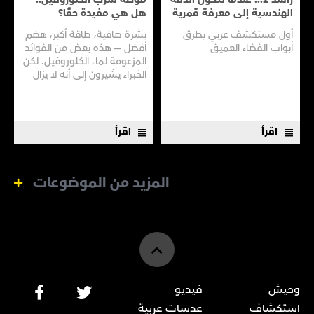
الهندسية إلى معرفة قمرية
هل هي مفيدة حقًا؟
أول مستكشف عربي يطرق
بشرة صافية، طاقة أكبر، هضم
أبواب الفضاء العميق
أفضل — هذه بعض من الفوائد
المزعومة لماء الكلوروفيل. لكن
الخبراء يشيرون إلى أنه لا يزال
هناك الكثير مما لا نعرفه
اقرأ
اقرأ
المزيد من الموضوعات
وحيش
فيديو
استكشاف
عدسات عربية