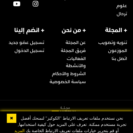
علوم
ترحال
+ المجلة
+ من نحن
+ انضم إلينا
تنويه وتصويب
عن المجلة
تسجيل عضو جديد
الموزعون
فريق المجلة
تسجيل الدخول
اتصل بنا
الفعاليات
والأنشطة
الشروط والأحكام
سياسة الخصوصية
✖
نحن نستخدم ملفات تعريف الارتباط "الكوكيز" لنمنحك أفضل
تجربة مستخدم ممكنة. تعرف على المزيد حول كيفية استخدامها,
© 2022 Copyright مجلة ناشيونال جيوغرافيك العربية
أو قم بتحرير خيارات ملفات تعريف الارتباط الخاصة بك
المزيد