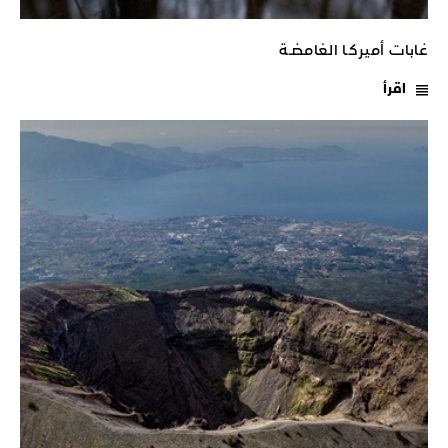
غابات أميركـا الغامضـة
اقرأ