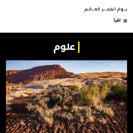
يـــومَ انفجـــــر العــــالـم
اقرأ
علوم