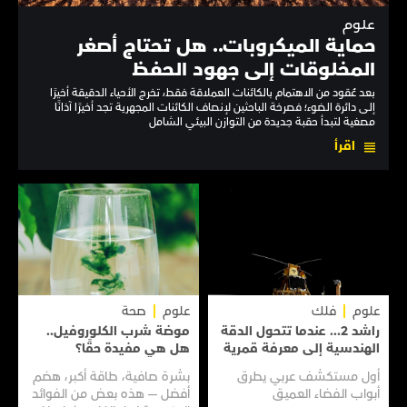
علوم
حماية الميكروبات.. هل تحتاج أصغر
المخلوقات إلى جهود الحفظ
بعد عُقود من الاهتمام بالكائنات العملاقة فقط، تخرج الأحياء الدقيقة أخيرًا
إلى دائرة الضوء؛ فصرخة الباحثين لإنصاف الكائنات المجهرية تجد أخيرًا آذانًا
مصغية لتبدأ حقبة جديدة من التوازن البيئي الشامل
اقرأ
علوم
فلك
علوم
صحة
راشد 2... عندما تتحول الدقة
موضة شرب الكلوروفيل..
الهندسية إلى معرفة قمرية
هل هي مفيدة حقًا؟
أول مستكشف عربي يطرق
بشرة صافية، طاقة أكبر، هضم
أبواب الفضاء العميق
أفضل — هذه بعض من الفوائد