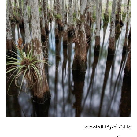
غابات أميركـا الغامضـة