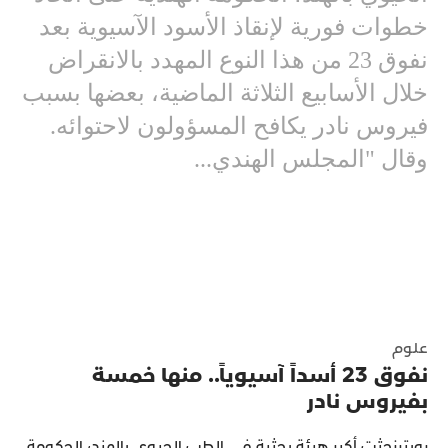
خطوات فورية لإنقاذ الأسود الآسيوية بعد
نفوق 23 من هذا النوع المهدد بالانقراض
خلال الأسابيع الثلاثة الماضية، بعضها بسبب
فيروس نادر يكافح المسؤولون لاحتوائه.
وقال "المجلس الهندي...
علوم
نفوق 23 أسداً آسيوياً.. منها خمسة
بفيروس نادر
رويترزحثت أكبر هيئة بحثية في الطب الحيوي بالهند، الحكومة