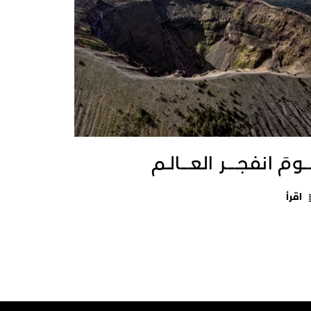
ــومَ انفجـــــر العــــالـم
اقرأ