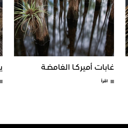
غابات أميركـا الغامضـة
يـ
اقرأ