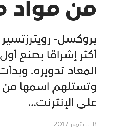
من مواد م
بروكسل- رويترزتسير 
أكثر إشراقا بصنع أول
المعاد تدويره. وبدأت
وتستلهم اسمها من أح
على الإنترنت...
8 سبتمبر 2017