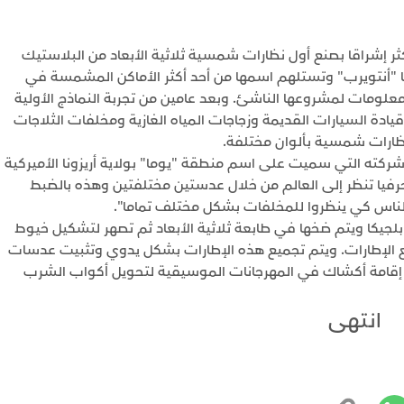
ر إشراقا بصنع أول نظارات شمسية ثلاثية الأبعاد من البلاستيك
ها "أنتويرب" وتستلهم اسمها من أحد أكثر الأماكن المشمسة في
علومات لمشروعها الناشئ. وبعد عامين من تجربة النماذج الأولية
دة السيارات القديمة وزجاجات المياه الغازية ومخلفات الثلاجات
نظارات شمسية بألوان مختلفة.
ته التي سميت على اسم منطقة "يوما" بولاية أريزونا الأميركية
 حرفيا تنظر إلى العالم من خلال عدستين مختلفتين وهذه بالضبط
 الناس كي ينظروا للمخلفات بشكل مختلف تماما".
لجيكا ويتم ضخها في طابعة ثلاثية الأبعاد ثم تصهر لتشكيل خيوط
الإطارات. ويتم تجميع هذه الإطارات بشكل يدوي وتثبيت عدسات
 إقامة أكشاك في المهرجانات الموسيقية لتحويل أكواب الشرب
انتهى