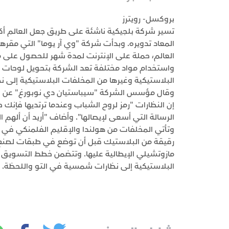
بروكسل- رويترز
تسير شركة بلجيكية ناشئة على طريق جعل العالم أكث
المعاد تدويره. وبدأت شركة "وي آر يوما" التي مقر
العالم، حملة على الإنترنت لمدة شهر للحصول على م
واستخدام مواد مختلفة تعد الشركة بتحويل لوحات قيا
البلاستيكية وغيرها من المخلفات البلاستيكية إلى 
وقال مؤسس الشركة "سيباستيان دي نوبورغ" عن شرك
إن النظارات "رمز لروح الشباب وعندما ترتديها فإنك
الرسالة التي أسعى لإيصالها". وأضاف "أريد أن ألهم
وتأتي المخلفات من هولندا والإقليم الفلمنكي في ب
رقيقة من البلاستيك قبل أن توضع في طبقات لصنع 
مازوتشيلي الإيطالية عليها. وتتضمن خطط التسويق
البلاستيكية إلى نظارات شمسية في التو واللحظة.