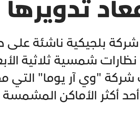
عاد تدويرها
شركة بلجيكية ناشئة على ط
 نظارات شمسية ثلاثية الأب
 شركة "وي آر يوما" التي م
د أكثر الأماكن المشمسة ف