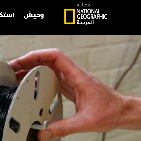
وحيش
استك