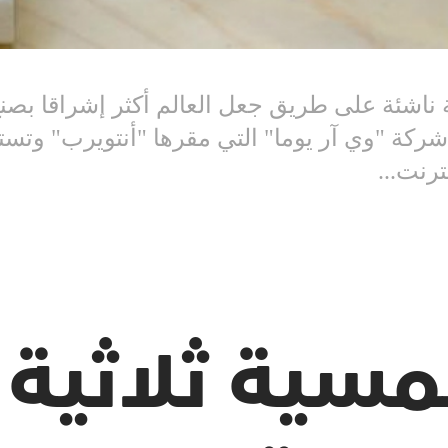
اشئة على طريق جعل العالم أكثر إشراقا بصنع 
شركة "وي آر يوما" التي مقرها "أنتويرب" وتست
رنت...
ية ثلاثية ا