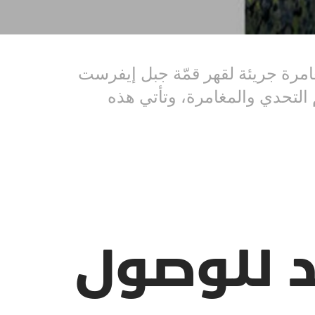
غامرة جريئة لقهر قمّة جبل إيفرست
 التحدي والمغامرة، وتأتي هذه
د للوصول