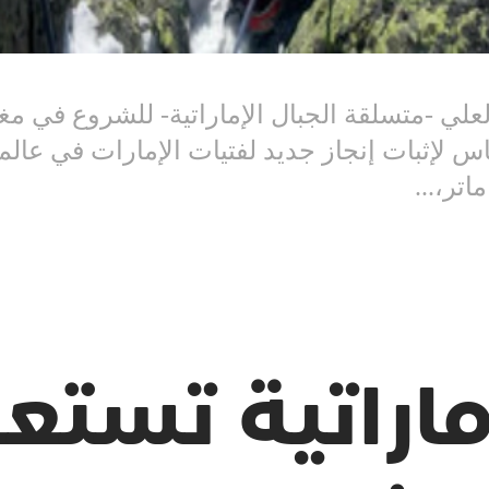
لعلي -متسلقة الجبال الإماراتية- للشروع في م
اس لإثبات إنجاز جديد لفتيات الإمارات في عالم
تر،...
اراتية تستع