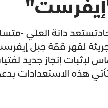
"إيفرست"
دتستعد دانة العلي -متسلقة 
يئة لقهر قمّة جبل إيفرست 
اس لإثبات إنجاز جديد لفتيا
تأتي هذه الاستعدادات بدع