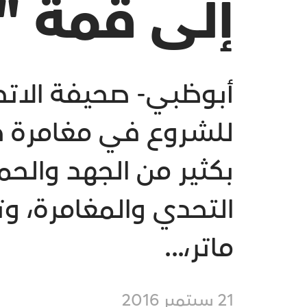
إلى قمة 
أبوظبي- صحيفة الاتحا
للشروع في مغامرة جر
بكثير من الجهد والحم
التحدي والمغامرة، و
ماتر،...
21 سبتمبر 2016