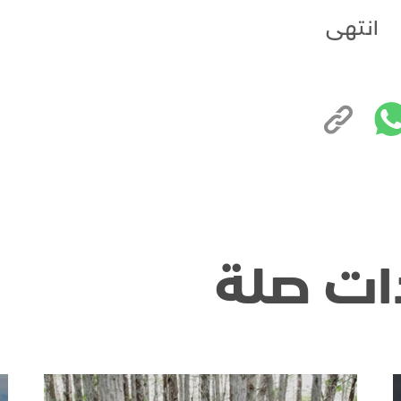
انتهى
ات صلة