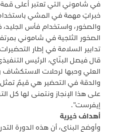
في شاموني التي تعتبر أعلى قمة ف
خبراتٍ مهمة في المشي باستخدام أح
والصخور، واستخدام فأس الجليد، 
الصخور الثلجية في شاموني بمرتفع
تدابير السلامة في إطار التحضيرات
قال فيصل البنّاي، الرئيس التنفيذ
العلي وحبها لرحلات الاستكشاف و
والدقة في التحضير هي قيمٌ تمثل ج
على هذا الإنجاز ونتمنى لها كل ال
إيفرست".
أهداف خيرية
وأوضح البناي، أن هذه الدورة التدر