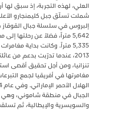
العلي، لهذه التجربة، إذ سبق لها 
إلبروس في سلسلة جبال القوقاز جن
5,642 متراً، فضلاً عن رحلتها
5,335 متراً. وكانت بداية مغا
2013، عندما تدرّبت بدعم من عا
تنزانيا، ومن أجل تحقيق أقصى است
مغامرتها في أفريقيا لجمع التبرعا
الجبال في منطقة شاموني، وهي من
والسويسرية والإيطالية، ثم تسلق