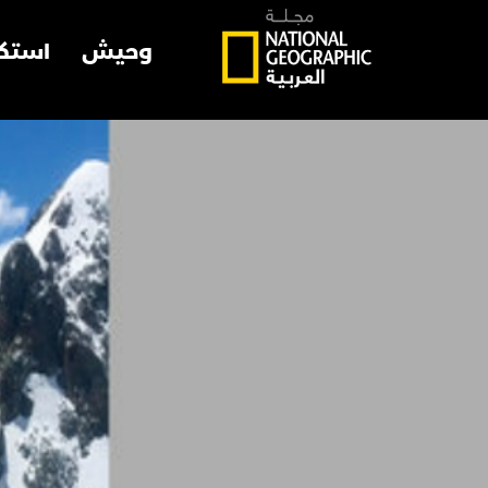
وحيش
استك