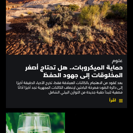
علوم
حماية الميكروبات.. هل تحتاج أصغر
المخلوقات إلى جهود الحفظ
بعد عُقود من الاهتمام بالكائنات العملاقة فقط، تخرج الأحياء الدقيقة أخيرًا
إلى دائرة الضوء؛ فصرخة الباحثين لإنصاف الكائنات المجهرية تجد أخيرًا آذانًا
مصغية لتبدأ حقبة جديدة من التوازن البيئي الشامل
اقرأ