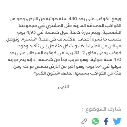
ويقع الكوكب على بعد 430 سنة ضوئية من الأرض، وهو من
الكواكب العملاقة الغازية، مثل المشتري في مجموعتنا
الشمسية، ويتم دورة كاملة حول شمسه في 4,93 يوم،
بحسب ما نشره أصحاب الاكتشاف في مجلة «نيتشر». وتوصل
فريقان من العلماء أيضاً، وبشكل منفصل إلى تأكيد وجود
كوكب يدعى «كاي 2- 33 بي» في كوكبة السرطان على بعد
470 سنة ضوئية. وهو قريب جداً من شمسه، إذ إنه يتم دورته
حولها في 5.4 يوم، وهو أكبر من الأرض بخمس مرات، ومن
فئة من الكواكب يسميها العلماء «نبتون الكبير».
انتهى
شارك الموضوع :