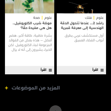
علوم
فلك
علوم
صحة
راشد 2... عندما تتحول الدقة
موضة شرب الكلوروفيل..
الهندسية إلى معرفة قمرية
هل هي مفيدة حقًا؟
أول مستكشف عربي يطرق
بشرة صافية، طاقة أكبر، هضم
أبواب الفضاء العميق
أفضل — هذه بعض من الفوائد
المزعومة لماء الكلوروفيل. لكن
الخبراء يشيرون إلى أنه لا يزال
هناك الكثير مما لا نعرفه
اقرأ
اقرأ
المزيد من الموضوعات