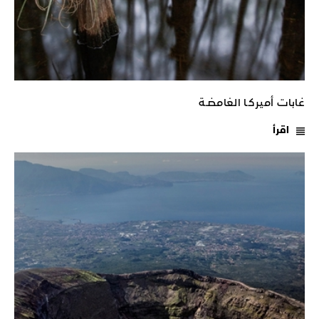
غابات أميركـا الغامضـة
اقرأ