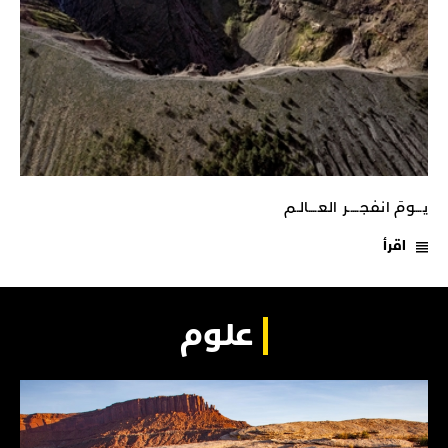
يـــومَ انفجـــــر العــــالـم
اقرأ
علوم