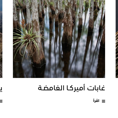
غابات أميركـا الغامضـة
يـ
اقرأ