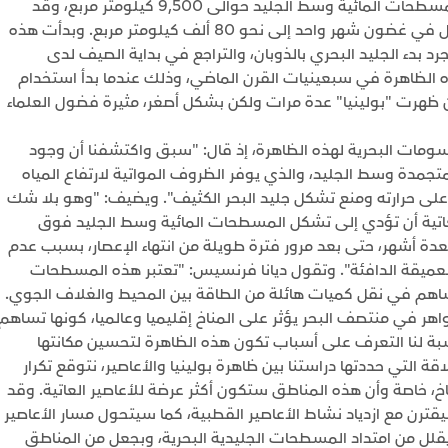
وخلال فترة اكتشاف هذه الظاهرة، بلغت مساحة المسطحات المائية وسط الجليد حوالى 9,500 كيلومتر مربع، وقد
اتسعت هذه المساحة بنسبة تفوق 700 بالمئة لتصل في غضون شهر واحد إلى نحو 80 ألف كيلومتر مربع. وبدأت هذه
د بدء الجليد البحري بالذوبان، والتراجع في بداية الصيف لدى
ذه الظاهرة في سبعينيات القرن الماضي، وذلك عندما بدأ استخدام
حين ظهرت "بولينيا" عدة مرات ولكن بشكل أصغر، مثيرة فضول العلماء
سومات البحرية لهذه الظاهرة، إذ قال: "سبق واكتشفنا أن وجود
مدة وسط الجليد، والذي يوفر الظروف المواتية لارتفاع المياه
 على حرارته ومنع تشكل جليد البحر الكثيف". ويضيف: "وهو بلا شك
عاتية أن تؤدي إلى تشكل المسطحات المائية وسط الجليد فوق
لعدة أشهر، حتى بعد مرور فترة طويلة من انتهاء الإعصار، بسبب عدم
العميقة الدافئة". وتقول ديانا فرنسيس: "تعتبر هذه المسطحات
 تساهم في نقل كميات هائلة من الطاقة بين المحيط والغلاف الجوي.
هر في منتصف البحر يؤثر على المناخ إقليميا وعالميا، كونها تساهم
نسبة لنا التعرف على أسباب تكون هذه الظاهرة لتحسين مكانتها
لتي حددتها دراستنا بين ظاهرة بولينيا والأعاصير، نتوقع تكرار
خ، خاصة وأن هذه المناطق ستكون أكثر عرضة للأعاصير العاتية. وقد
قترن مع ازدياد نشاط الأعاصير القطبية، كما سيتحول مسار الأعاصير
د يقلل من امتداد المسطحات الجليدية البحرية، وبجعل من المناطق