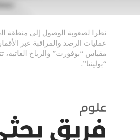
نظرا لصعوبة الوصول إلى منطقة القا
مقياس “بوفورت” والرياح العاتية، 
“بولينيا”.
علوم
فريق بحثي