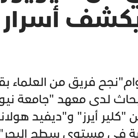
يكشف أسرار 
"وام"نجح فريق من العلماء بقي
بحاث لدى معهد "جامعة نيو
 "كلير أيرز" و"ديفيد هولا
وية في مستوى سطح البحر"