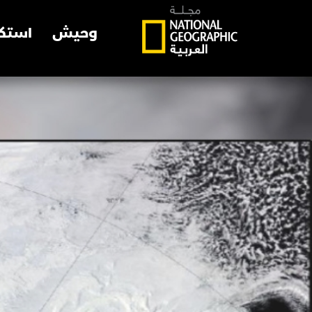
وحيش
استك