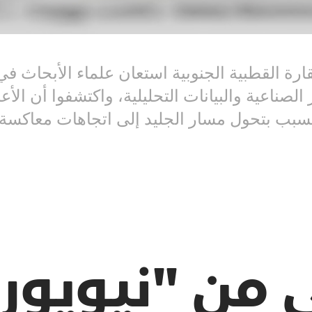
رة القطبية الجنوبية استعان علماء الأبحاث في
تتسبب بتحول مسار الجليد إلى اتجاهات معاكسة
 من "نيويور