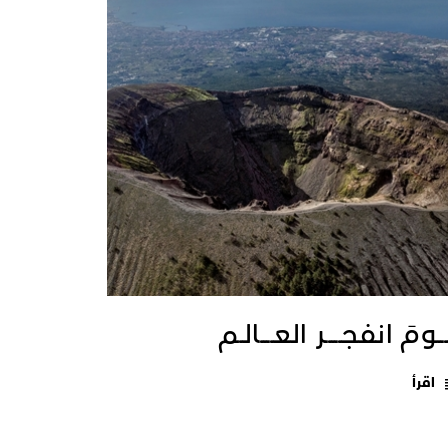
ــومَ انفجـــــر العــــالـم
اقرأ