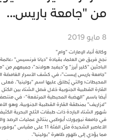
من "جامعة باريس...
8 مايو 2019
وكالة أنباء الإمارات "وام"
نجح فريق من العلماء بقيادة "ديانا فرنسيس" ،عال
الباحثين "كلير أيرز" و"ديفيد هولاند"، جميعهم من
"جامعة باريس إيست"، في كشف الأسرار الغامضة ا
المحيطات؛ والتي يُطلق عليها اسم "بولينيا". فعلى 
القارة القطبية الجنوبية خلال فصل الشتاء بين الكتل ا
"لازاريف" بمنطقة القارة القطبية الجنوبية. وهو الأ
شهور الشتاء الباردة ذات طبقات الثلج البحرية الكثي
في جامعة نيويورك أبوظبي بنتائج عمليات الرصد والمرا
الأعاصير الشديدة مثل الفئة 
مما يؤدي إلى ظهور ظاهرة "بولينيا".