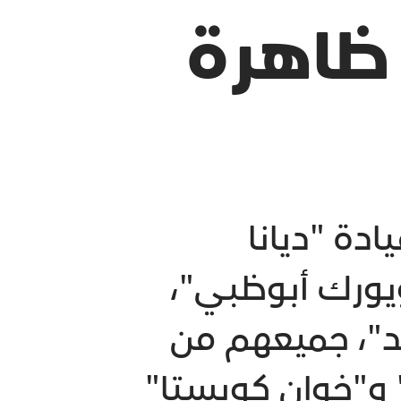
ظاهرة
ادة "ديانا
يورك أبوظبي"،
ند"، جميعهم من
 و"خوان كويستا"