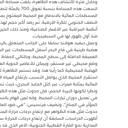
المسطحات المائية بالاندماج مع المحيط المفتوح بمجر
النصف الجنوبي للكرة الأرضية. تم رصد أكبر حجم له
أنظمة المراقبة عبر الأقمار الصناعية؛ ومنذ ذلك ال
منذ أول ظهور لها في السبعينيات.
وعمل ديفيد هولاند سابقا على الجانب المتعلق بالر
هضبة طينية في قاع البحر أسفل المسطحات غير المتج
العميقة الدافئة إلى سطح المحيط، وبالتالي الحفاظ
وضع محيطي غير مستقر، ويمكن للأعاصير الجوية ال
الهضبة المحيطية كما رأينا هنا. وقد تستمر الظاهرة 
استقرار المحيط الذي يواصل التسبب بارتفاع المياه 
المائية بمثابة ممرات عبر كتل الجليد البحري، حيث
ونظرا لكونها كبيرة الحجم، فإن حدوث مثل هذه الظوا
في تعديل دوران تيارات المحيط. وإنه لمن الهام بال
كمؤثر في المناخ". وتضيف فرنسيس: "في ضوء العلاقة ا
حدوث مثل هذه الظواهر مع ارتفاع درجات حرارة المنا
أظهرت الدراسات السابقة أن ارتفاع درجات الحرارة سي
المدارية نحو القارة القطبية الجنوبية، الأمر الذي ق