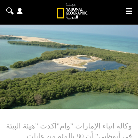
وكالة أنباء الإمارات "وام"أكدت "هيئة البيئة
في أبوظبي" أن 80 بالمئة من غابات