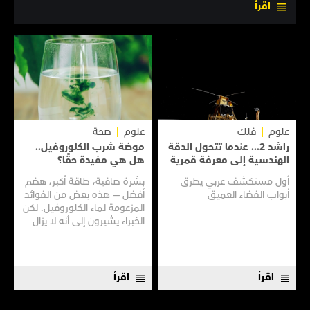
اقرأ
علوم
فلك
علوم
صحة
راشد 2... عندما تتحول الدقة
موضة شرب الكلوروفيل..
الهندسية إلى معرفة قمرية
هل هي مفيدة حقًا؟
أول مستكشف عربي يطرق
بشرة صافية، طاقة أكبر، هضم
أبواب الفضاء العميق
أفضل — هذه بعض من الفوائد
المزعومة لماء الكلوروفيل. لكن
الخبراء يشيرون إلى أنه لا يزال
هناك الكثير مما لا نعرفه
اقرأ
اقرأ