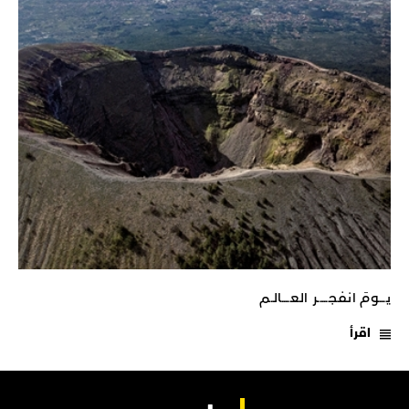
يـــومَ انفجـــــر العــــالـم
اقرأ