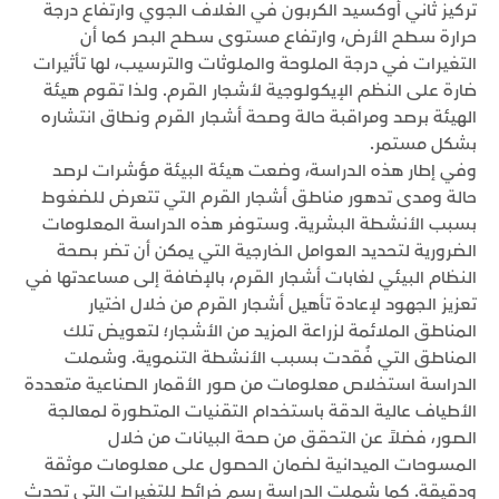
تركيز ثاني أوكسيد الكربون في الغلاف الجوي وارتفاع درجة
حرارة سطح الأرض، وارتفاع مستوى سطح البحر كما أن
التغيرات في درجة الملوحة والملوثات والترسيب، لها تأثيرات
ضارة على النظم الإيكولوجية لأشجار القرم. ولذا تقوم هيئة
الهيئة برصد ومراقبة حالة وصحة أشجار القرم ونطاق انتشاره
بشكل مستمر.
وفي إطار هذه الدراسة، وضعت هيئة البيئة مؤشرات لرصد
حالة ومدى تدهور مناطق أشجار القرم التي تتعرض للضغوط
بسبب الأنشطة البشرية. وستوفر هذه الدراسة المعلومات
الضرورية لتحديد العوامل الخارجية التي يمكن أن تضر بصحة
النظام البيئي لغابات أشجار القرم، بالإضافة إلى مساعدتها في
تعزيز الجهود لإعادة تأهيل أشجار القرم من خلال اختيار
المناطق الملائمة لزراعة المزيد من الأشجار؛ لتعويض تلك
المناطق التي فُقدت بسبب الأنشطة التنموية. وشملت
الدراسة استخلاص معلومات من صور الأقمار الصناعية متعددة
الأطياف عالية الدقة باستخدام التقنيات المتطورة لمعالجة
الصور، فضلاً عن التحقق من صحة البيانات من خلال
المسوحات الميدانية لضمان الحصول على معلومات موثقة
ودقيقة. كما شملت الدراسة رسم خرائط للتغيرات التي تحدث