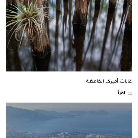
غابات أميركـا الغامضـة
اقرأ