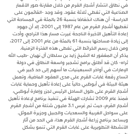
في نطاق انتشار أشجار القرم من خلال مقارنة صور الأقمار
الصناعية التي تغطي ثلاثة عقود. وقد وجد -القائمون على
الدراسة- أن هناك انخفاضا بنسبة 26 بالمئة في المساحة التي
تغطيها أشجار القرم من عام 1987 إلى 2001. إلا أن جهود
إعادة التأهيل الأخيرة الناجحة غيرت مسار هذا التراجع، وأدت
إلى زيادة مساحتها بنسبة 61 بالمئة من عام 2001 إلى 2017،
ومن خلال رسم الخرائط التي تغطى هذه الفترة الزمنية.
يذكر أن المغفور له الشيخ زايد بن سلطان آل نهيان -طيب الله
ثراه- كان قد أطلق برامج تشجير واسعة النطاق في دولة
الإمارات في أواخر السبعينيات ما أسهم إلى حد كبير في
اتساع رقعة غابات القرم على مدى العقود الماضية. وتعمل
هيئة البيئة في أبوظبي حالياً على إعادة تأهيل وحماية غابات
أشجار القرم على طول الساحل الرئيس لجزر وإمارة أبوظبي،
فمنذ عام 2009 تشارك الهيئة في تنفيذ برنامج لإعادة تأهيل
أشجار القرم، حيث تم غرس 3.1 مليون شتلة من أشجار القرم
على سواحل الغربية والسعديات والجبيل وجزيرة الموئل.
ويساعد برنامج زراعة أشجار القرم هذا، في الحد من آثار
الأنشطة التطويرية على غابات القرم التي تنمو بشكل