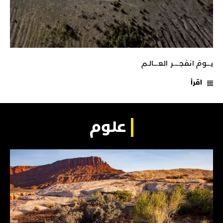
يـــومَ انفجـــــر العــــالـم
اقرأ
علوم