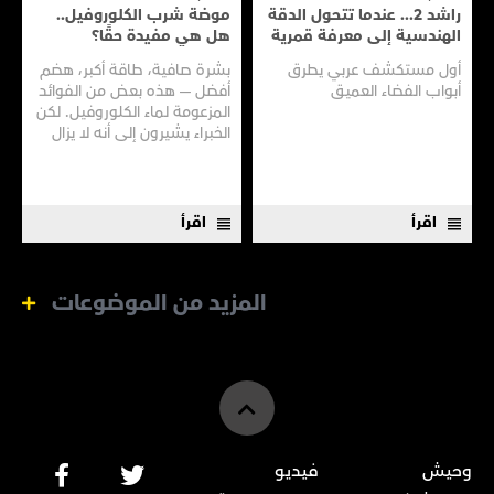
راشد 2... عندما تتحول الدقة
موضة شرب الكلوروفيل..
الهندسية إلى معرفة قمرية
هل هي مفيدة حقًا؟
أول مستكشف عربي يطرق
بشرة صافية، طاقة أكبر، هضم
أبواب الفضاء العميق
أفضل — هذه بعض من الفوائد
المزعومة لماء الكلوروفيل. لكن
الخبراء يشيرون إلى أنه لا يزال
هناك الكثير مما لا نعرفه
اقرأ
اقرأ
المزيد من الموضوعات
وحيش
فيديو