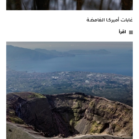
غابات أميركـا الغامضـة
اقرأ