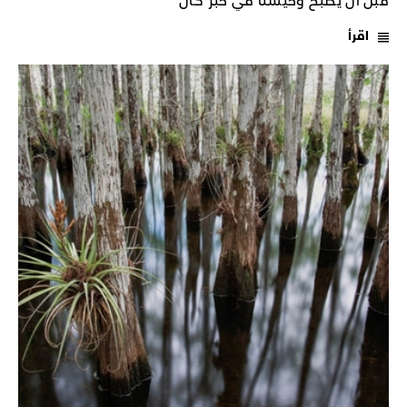
قبل أن يُصبح وحيشنا في خبر كـان
اقرأ