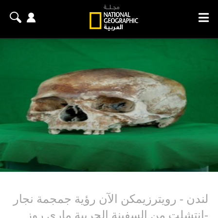
لندن - رويترزيمكن الآن رؤية جمجمة نجار
-انتشلت من السفينة الحربية ماري روز