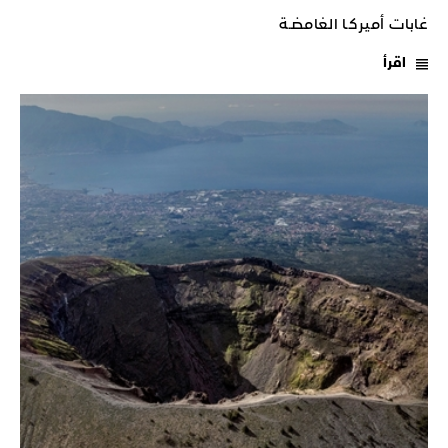
غابات أميركـا الغامضـة
اقرأ