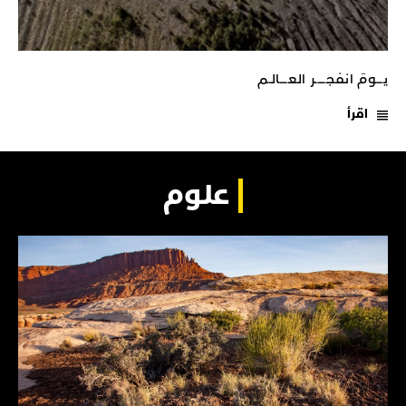
يـــومَ انفجـــــر العــــالـم
اقرأ
علوم