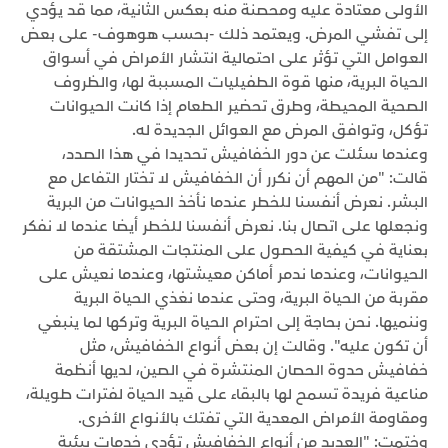
الأولى معتادة عليه ومحصنة منه بعكس الثانية، مما قد يؤدي
إلى تفشي المرض. ويعتمد ذلك -بحسب هوهوف- على بعض
العوامل التي تؤثر على احتمالية انتشار الأمراض في أسواق
الحياة البرية، منها قوة الطفيليات المسببة لها، والظروف
الصحية المحيطة، وطرق تحضير الطعام إذا كانت الحيوانات
تؤكل، وتوافق المرض مع العوائل الجديدة له.
وعندما سئلت عن دور الخفافيش تحديدا في هذا الصدد،
قالت: "من المهم أن نكرر أن الخفافيش لا تختار التفاعل مع
البشر. نعرض أنفسنا للخطر عندما نأخذ الحيوانات من البرية
ونجعلها على اتصال بنا. نعرض أنفسنا للخطر أيضا عندما لا نفكر
بعناية في كيفية الحصول على المنتجات المشتقة من
الحيوانات، وعندما ندمر أماكن معيشتها، وعندما نعيش على
مقربة من الحياة البرية، وحتى عندما نغذي الحياة البرية
وننميها. نحن بحاجة إلى احترام الحياة البرية وتركها لما ينبغي
أن تكون عليه". وقالت إن بعض أنواع الخفافيش، مثل
خفافيش حدوة الحصان المنتشرة في الصين، لديها أنظمة
مناعية فريدة تسمح لها بالبقاء على قيد الحياة لفترات طويلة،
ومقاومة الأمراض المعدية التي تفتك بالأنواع الأخرى.
وختمت: "العديد من أنواع الخفافيش تؤدي خدمات بيئية