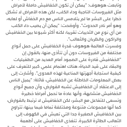
وتابعت هوهوف: "يمكن أن تكون الخفافيش حاملة لأمراض
مثل الفيروسات التاجية وداء الكلب، لكن هذه الأمراض لا تشكل
خطرا على البشر ما لم يتلامس الناس مع دم الخفاش أو لعابه،
وهو أمر نادر الحدوث". وأوضحت: "يمكن أن يصيب داء الكلب
من أي نوع من الثدييات تقريبا، لكنه أكثر شيوعا بين الخفافيش
والراكون والظربان والثعالب".
وفسرت العالمة هوهوف قدرة الخفافيش على حمل أنواع
مختلفة من الفيروسات دون أن تتأذى منها، بالقول إن
"الخفافيش قادرة على الصمود أمام العديد من الطفيليات
والبقاء على قيد الحياة، هناك اهتمام علمي كبير للتعرف على
كيفية استجابة أجهزتها المناعية لهذه العدوى". وأشارت إلى
بعض المعلومات الخاطئة عن الخفافيش، قائلة: "يميل الناس
إلى الاعتقاد أن الخفافيش تشبه القوارض، وأن جميع أنواع
الخفافيش متشابهة، وأنها عادة ما تحمل أمراضا خطيرة
وتسعى للتفاعل مع البشر، لكن الخفافيش لا ترتبط بالقوارض،
كما أنها مجموعات متنوعة ومختلفة تماما فيما بينها، تتراوح
بين الخفافيش الصغيرة جدا التي تعيش في الكهوف إلى
الثعالب الطائرة الكبيرة. تتغذى الخفافيش على أطعمة