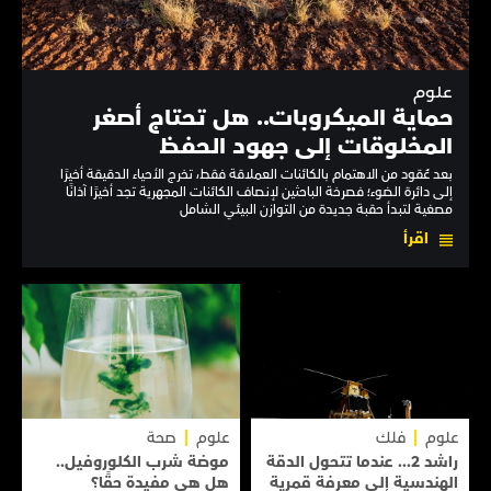
علوم
حماية الميكروبات.. هل تحتاج أصغر
المخلوقات إلى جهود الحفظ
بعد عُقود من الاهتمام بالكائنات العملاقة فقط، تخرج الأحياء الدقيقة أخيرًا
إلى دائرة الضوء؛ فصرخة الباحثين لإنصاف الكائنات المجهرية تجد أخيرًا آذانًا
مصغية لتبدأ حقبة جديدة من التوازن البيئي الشامل
اقرأ
علوم
فلك
علوم
صحة
راشد 2... عندما تتحول الدقة
موضة شرب الكلوروفيل..
الهندسية إلى معرفة قمرية
هل هي مفيدة حقًا؟