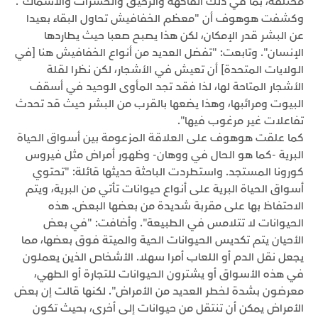
مختلفة، بما في ذلك الفاكهة والرحيق والحشرات والأسماك".
وكشفت هوهوف أن "معظم الخفافيش تحاول البقاء بعيدا
عن البشر قدر الإمكان، لكن هذا يصبح صعبا حيث يطاردها
الإنسان". وتابعت: "تفضل العديد من أنواع الخفافيش هنا [في
الولايات المتحدة] أن تعيش في الأشجار، لكن نظرا لقلة
الأشجار المتاحة لها، لذا فقد تجد المأوى الوحيد في أسقف
البيوت ومرائبها، وهذا يضعها بالقرب من البشر حيث قد تحدث
تفاعلات غير مرغوب فيها".
كما علقت هوهوف على العلاقة المزعومة بين أسواق الحياة
البرية -كما هو الحال في ووهان- وظهور أمراض مثل فيروس
كورونا المستجد. واستطردت الباحثة حديثها قائلة: "تحتوي
أسواق الحياة البرية على أنواع حيوانات تأتي من البرية، ويتم
الاحتفاظ بها على مقربة شديدة من بعضها البعض. هذه
الحيوانات لا تتلامس في الطبيعة". وأضافت: "في بعض
الأحيان يتم تكديس الحيوانات الحية والميتة فوق بعضها، مما
يجعل نقل الدم أو اللعاب أمرا سهلا. الأشخاص الذين يعملون
في هذه الأسواق أو يشترون الحيوانات للتجارة أو الطهي،
معرضون بشدة لخطر العديد من الأمراض". لكنها قالت إن بعض
الأمراض يمكن أن تنتقل من حيوانات إلى أخرى، بحيث تكون