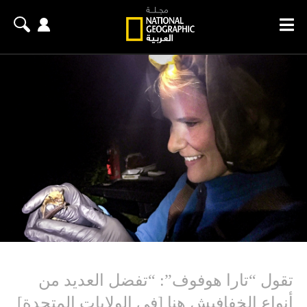
تقول “تارا هوفوف”: “تفضل العديد من
أنواع الخفافيش هنا [في الولايات المتحدة]