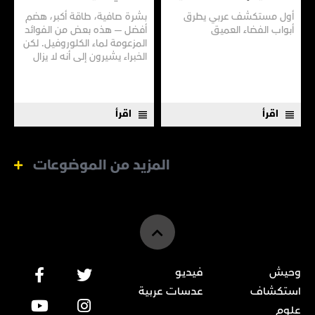
أول مستكشف عربي يطرق
بشرة صافية، طاقة أكبر، هضم
أبواب الفضاء العميق
أفضل — هذه بعض من الفوائد
المزعومة لماء الكلوروفيل. لكن
الخبراء يشيرون إلى أنه لا يزال
هناك الكثير مما لا نعرفه
اقرأ
اقرأ
المزيد من الموضوعات
وحيش
فيديو
استكشاف
عدسات عربية
علوم