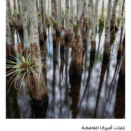
غابات أميركـا الغامضـة