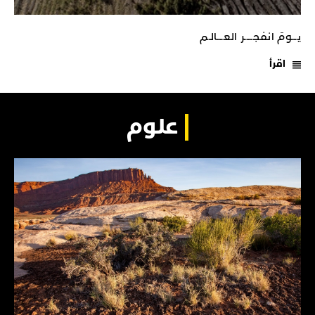
يـــومَ انفجـــــر العــــالـم
اقرأ
علوم