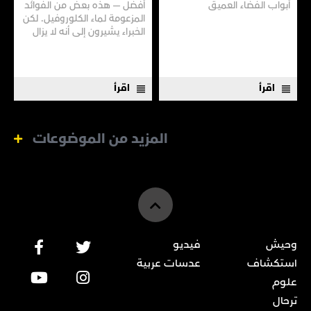
أبواب الفضاء العميق
أفضل — هذه بعض من الفوائد
المزعومة لماء الكلوروفيل. لكن
الخبراء يشيرون إلى أنه لا يزال
هناك الكثير مما لا نعرفه
اقرأ
اقرأ
المزيد من الموضوعات
وحيش
فيديو
استكشاف
عدسات عربية
علوم
ترحال