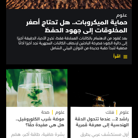
علوم
حماية الميكروبات.. هل تحتاج أصغر
المخلوقات إلى جهود الحفظ
بعد عُقود من الاهتمام بالكائنات العملاقة فقط، تخرج الأحياء الدقيقة أخيرًا
إلى دائرة الضوء؛ فصرخة الباحثين لإنصاف الكائنات المجهرية تجد أخيرًا آذانًا
مصغية لتبدأ حقبة جديدة من التوازن البيئي الشامل
اقرأ
علوم
فلك
علوم
صحة
راشد 2... عندما تتحول الدقة
موضة شرب الكلوروفيل..
الهندسية إلى معرفة قمرية
هل هي مفيدة حقًا؟
أول مستكشف عربي يطرق
بشرة صافية، طاقة أكبر، هضم