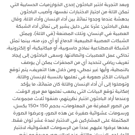
وبعد التجربة اختبر الباحثون إحدى الخوارزميات الحسابية التي
تمكن الآلة من اجتياز الاختبارات نفسها، وأصيب الباحثون
بدهشة عندما وجدوا تماثلاً بين أداء الإنسان وأداء الآلة. وقال
بعض الباحثين: عثرنا على دليل يشير إلى تماثل أداء الشبكة
العصبية في الإنسان، وتلك المصنعة (في الآلة). ويمثل
الشبكات العصبية الطبيعية: الدماغ أو أي جزء منه، بينما تمثل
الشبكة الاصطناعية نماذج حاسوبية، أو ميكانيكية، أو إلكترونية،
تحاكي عمل العصبيات واتصالاتها. وسعى الباحثون إلى إيجاد
تعريف رياضي لتحديد أي من المحفزات يمكن أن يوصف
بالنمطية، وأيها غير نمطي، ومن خلال هذا التعريف، يتم توقع
البيانات الأكثر صعوبة في تعلمها بالنسبة للإنسان والآلة.
وتوصلوا إلى أن أداء الإنسان والآلة كان متماثلاً، ما يؤكد
إمكانية توقع البيانات التي يصعب تعلمها مع مرور الوقت.
وعندما أراد الباحثون اختبار نظريتهم، صنفوا ثلاث مجموعات
من الصور المفرغة من المعلومات، بحجم 150 ×150 بكسل،
ورسومات عشوائية صغيرة عن هذه الصور، وعرضوا الصورة
المكتملة على المشاركين في الاختبار لمدة عشر ثوان فقط.
بعدها عرضوا عليهم عدداً من الرسومات العشوائية، لاختبار
الأداء لدى الإنسان والآلة، عند إدراك صور مجردة مع نقص