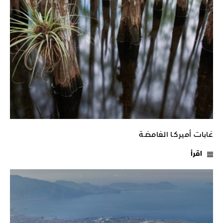
غابات أميركـا الغامضـة
اقرأ