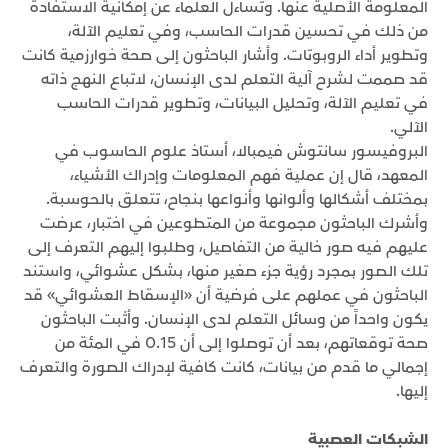
المعلومة الأصلية عنها. وتساءل العلماء عن إمكانية الاستفادة
من ذلك في تحسين قدرات الحاسب، وفي تعليم الآلة،
وتطوير أداء الروبوتات. وأشار الباحثون إلى صحة خوارزمية كانت
قد صممت لشرح آلية التعلم لدى الإنسان، لاتباع النهج ذاته
في تعليم الآلة، وتحليل البيانات، وتطوير قدرات الحاسب
الآلي.
البروفيسور سانتوش فيمبالا، أستاذ علوم الحاسوب في
المعهد، قال إن عملية فهم المعلومات وإدراك الأشياء،
بمختلف أشكالها وألوانها وأنواعها بنجاح، تتعلق بالحوسبة.
وأشرك الباحثون مجموعة من المتطوعين في اختبار، عرضت
عليهم فيه صور خالية من التفاصيل، وطلبوا إليهم التعرف إلى
تلك الصور بمجرد رؤية جزء صغير منها، بشكل عشوائي، واستند
الباحثون في عملهم على فرضية أن «الإسقاط العشوائي» قد
يكون واحداً من وسائل التعلم لدى الإنسان. وأثبت الباحثون
صحة توقعاتهم، بعد أن توصلوا إلى أن 0.15 في المئة من
إجمالي ما قدم من بيانات، كانت كافية لإدراك الصورة والتعرف
إليها.
الشبكات العصبية