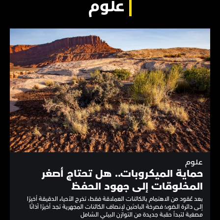
علوم
علوم
حماية الميكروبات.. هل تحتاج أصغر
المخلوقات إلى جهود الحفظ
بعد عُقود من الاهتمام بالكائنات العملاقة فقط، تخرج الأحياء الدقيقة أخيرًا
إلى دائرة الضوء؛ فصرخة الباحثين لإنصاف الكائنات المجهرية تجد أخيرًا آذانًا
مصغية لتبدأ حقبة جديدة من التوازن البيئي الشامل