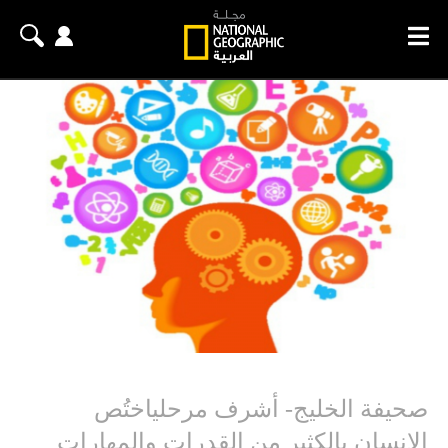
صحيفة الخليج- أشرف مرحلياختُص
الإنسان بالكثير من القدرات والمهارات