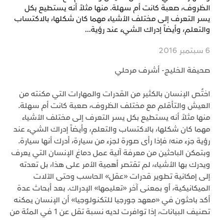
الظروف، صعبة كانت أم سهلة. منها مثلاً أنه يستطيع بكل
يسر التعرف إلى مختلف الأشياء مهما كان شكلها، بالاكتساب
والتعلم، وأيضاً إدراك الشيء عند رؤية...
6 سبتمبر 2016
صحيفة الخليج- أشرف مرحلي
اختُص الإنسان بالكثير من القدرات والمهارات التي مكنته من
العيش والتأقلم مع مختلف الظروف، صعبة كانت أم سهلة.
منها مثلاً أنه يستطيع بكل يسر التعرف إلى مختلف الأشياء
مهما كان شكلها، بالاكتساب والتعلم، وأيضاً إدراك الشيء عند
رؤية جزء منه؛ فإذا رأى صورة لجزء من سيارة، أدرك أنها سيارة.
وبتمكن الباحثين من معرفة آلية عمل دماغ الإنسان التي يعرف
ويدرك بها الأشياء، لم تقتصر أهمية الأمر على هذا، بل تعدته
إلى إمكانية تطوير قدرات «عقل» الحاسب وحتى الآلات
الميكانيكية، أو بمعنى آخر «تعليمها» الإدراك. بعد أبحاث عدة
أكد باحثون في «معهد جورجيا للتكنولوجيا» أن الإنسان يمكنه
تصنيف البيانات، إذا توافرت لديه نسبة تقل عن 1 في المئة من