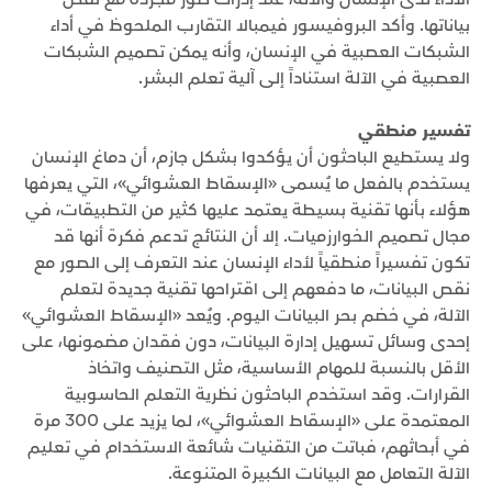
بياناتها. وأكد البروفيسور فيمبالا التقارب الملحوظ في أداء
الشبكات العصبية في الإنسان، وأنه يمكن تصميم الشبكات
العصبية في الآلة استناداً إلى آلية تعلم البشر.
تفسير منطقي
ولا يستطيع الباحثون أن يؤكدوا بشكل جازم، أن دماغ الإنسان
يستخدم بالفعل ما يُسمى «الإسقاط العشوائي»، التي يعرفها
هؤلاء بأنها تقنية بسيطة يعتمد عليها كثير من التطبيقات، في
مجال تصميم الخوارزميات. إلا أن النتائج تدعم فكرة أنها قد
تكون تفسيراً منطقياً لأداء الإنسان عند التعرف إلى الصور مع
نقص البيانات، ما دفعهم إلى اقتراحها تقنية جديدة لتعلم
الآلة، في خضم بحر البيانات اليوم. ويُعد «الإسقاط العشوائي»
إحدى وسائل تسهيل إدارة البيانات، دون فقدان مضمونها، على
الأقل بالنسبة للمهام الأساسية، مثل التصنيف واتخاذ
القرارات. وقد استخدم الباحثون نظرية التعلم الحاسوبية
المعتمدة على «الإسقاط العشوائي»، لما يزيد على 300 مرة
في أبحاثهم، فباتت من التقنيات شائعة الاستخدام في تعليم
الآلة التعامل مع البيانات الكبيرة المتنوعة.