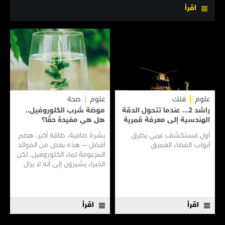
اقرأ
علوم
فلك
علوم
صحة
راشد 2... عندما تتحول الدقة
موضة شرب الكلوروفيل..
الهندسية إلى معرفة قمرية
هل هي مفيدة حقًا؟
أول مستكشف عربي يطرق
بشرة صافية، طاقة أكبر، هضم
أبواب الفضاء العميق
أفضل — هذه بعض من الفوائد
المزعومة لماء الكلوروفيل. لكن
الخبراء يشيرون إلى أنه لا يزال
هناك الكثير مما لا نعرفه
اقرأ
اقرأ