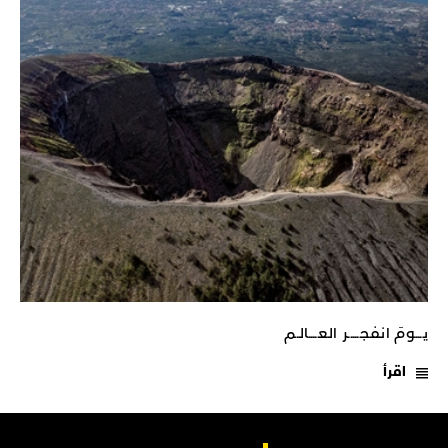
يـــومَ انفجـــــر العــــالـم
اقرأ