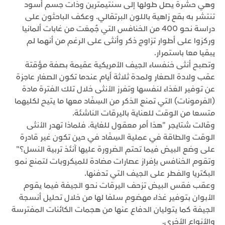
وهي حشرة يصل طولها إلى سنتيمترين وذات جسم أسود
تنتشر به بقع زاهية باللون البرتقالي. ‎وعكف الباحثون على
دراسة نحو 400 من الخنافس التي جُمِعَت من غابات ألمانيا
وركزوا على أطوار تزاوج ذكر وأنثى على الرغم من أنهما لم
يبقيا معا باستمرار.
وتصبح أنثى خنفساء الجيف الأمريكية عقيمة بصفة مؤقتة
عقب ولادة الصغار ولمدة ثلاثة أيام عندما تكون الصغار عاجزة
عن توفير الغذاء لنفسها وتفرز الأنثى خلال تلك الفترة مادة
(الفرمونات) التي تمنع الذكر من السِفَاد معها ما يتيح لكليهما
متسعا من الوقت للعناية باليرقات الناشئة.
وقالت شتايجر "هذا أمر معقول للغاية. فلماذا تهدر الأنثى
الوقت والطاقة في عملية السِفَاد في حين تكون غير قادرة
على وضع البيض فيما تحتم الضرورة عليها آنئذ تربية النسل؟"
وتقوم الخنافس بإفراز عصارات مضادة للميكروبات لتمنع نمو
البكتريا والفطر على الجيف التي تدفنها.
وعقب فقس البيض تزحف اليرقات نحو الجيفة فيما يقوم
الأبوان بتوفير غذاء مهضوم سلفا لها من خلال تحليل أنسجة
الجيفة كما يتوليان الدفاع عنها من هجمات الكائنات المفترسة
والأنواع الأخرى.