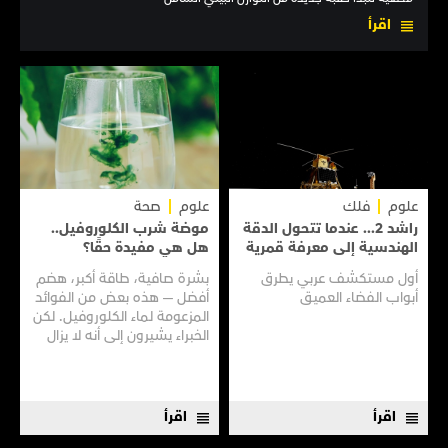
اقرأ
علوم
فلك
علوم
صحة
راشد 2... عندما تتحول الدقة
موضة شرب الكلوروفيل..
الهندسية إلى معرفة قمرية
هل هي مفيدة حقًا؟
أول مستكشف عربي يطرق
بشرة صافية، طاقة أكبر، هضم
أبواب الفضاء العميق
أفضل — هذه بعض من الفوائد
المزعومة لماء الكلوروفيل. لكن
الخبراء يشيرون إلى أنه لا يزال
هناك الكثير مما لا نعرفه
اقرأ
اقرأ