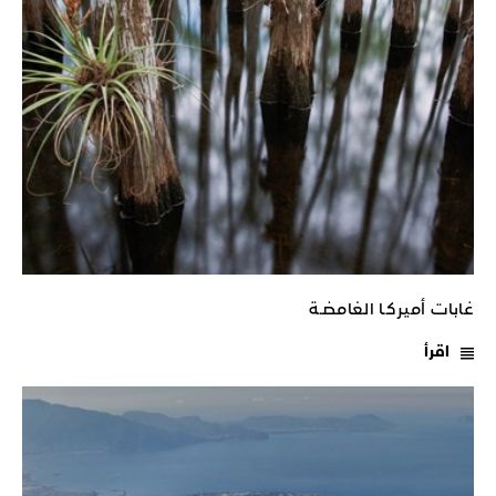
غابات أميركـا الغامضـة
اقرأ