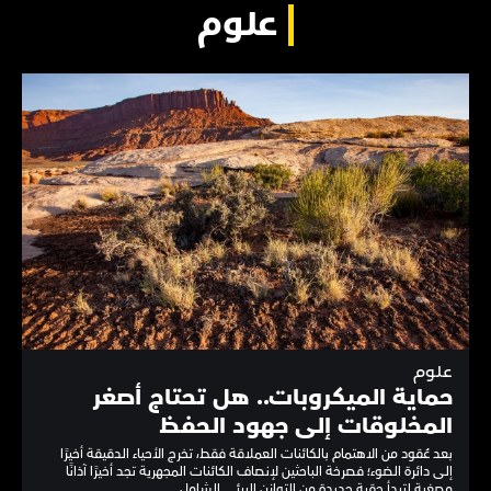
علوم
علوم
حماية الميكروبات.. هل تحتاج أصغر
المخلوقات إلى جهود الحفظ
بعد عُقود من الاهتمام بالكائنات العملاقة فقط، تخرج الأحياء الدقيقة أخيرًا
إلى دائرة الضوء؛ فصرخة الباحثين لإنصاف الكائنات المجهرية تجد أخيرًا آذانًا
مصغية لتبدأ حقبة جديدة من التوازن البيئي الشامل