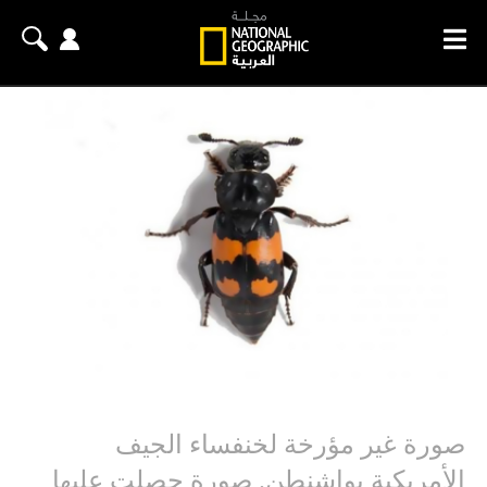
‎صورة غير مؤرخة لخنفساء الجيف
الأمريكية بواشنطن. صورة حصلت عليها