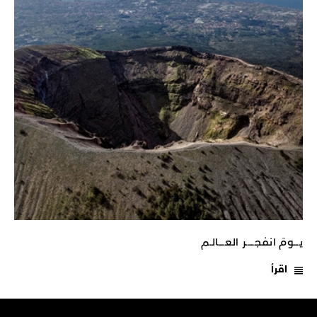
يـــومَ انفجـــــر العــــالـم
اقرأ