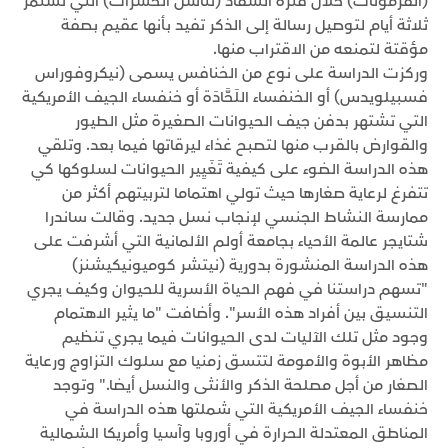
(الفرمونات) خلال فترة السِّفَاد (تناسل الحشرات) التي تستمر
ثلاثة أيام لتوصيل رسالة إلى الذكر تفيد بأنها عقيم بصفة
مؤقتة لتمنعه من الاقتراب منها.
‎وركزت الدراسة على نوع من الخنافس يسمى (نيكروفوراس
فسبيلويدس) أو الخنفساء اللَحَّادَة أو خنفساء الجيف الأمريكية
التي تشتهر بدفن جيف الحيوانات الصغيرة مثل الطيور
والقوارض بالقرب منها لتصبح غذاء ليرقاتها فيما بعد. ‎وتلقي
هذه الدراسة الضوء على كيفية تَغَيِير الحيوانات لسلوكها كي
تتفرغ لرعاية صغارها حيث تولي اهتماما لتربيتهم أكثر من
ممارسة النشاط الجنسي لإنجاب نسل جديد. ‎وقالت ساندرا
شتايجر عالمة الأحياء بجامعة أولم الألمانية التي أشرفت على
هذه الدراسة المنشورة بدورية (نيتشر كوميونيكيشنز)
"تسهم دراستنا في فهم الحياة الأسرية للحيوان وكيف يجري
التنسيق بين أفراد هذه الأسر". ‎وأضافت "ما يثير الاهتمام
وجود مثل تلك الآليات لدى الحيوانات فيما يجري تنظيم
مظاهر الأبوة والأمومة لتتسق زمنيا مع سلوك التزاوج ورعاية
الصغار من أجل مصلحة الذكر والأنثى والنسل أيضا." ‎وتوجد
خنفساء الجيف الأمريكية التي شملتها هذه الدراسة في
المناطق المعتدلة الحرارة في أوروبا وآسيا وأمريكا الشمالية