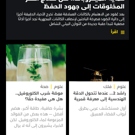
المخلوقات إلى جهود الحفظ
بعد عُقود من الاهتمام بالكائنات العملاقة فقط، تخرج الأحياء الدقيقة أخيرًا
إلى دائرة الضوء؛ فصرخة الباحثين لإنصاف الكائنات المجهرية تجد أخيرًا آذانًا
مصغية لتبدأ حقبة جديدة من التوازن البيئي الشامل
اقرأ
علوم
فلك
علوم
صحة
راشد 2... عندما تتحول الدقة
موضة شرب الكلوروفيل..
الهندسية إلى معرفة قمرية
هل هي مفيدة حقًا؟
أول مستكشف عربي يطرق
بشرة صافية، طاقة أكبر، هضم
أبواب الفضاء العميق
أفضل — هذه بعض من الفوائد
المزعومة لماء الكلوروفيل. لكن
الخبراء يشيرون إلى أنه لا يزال
هناك الكثير مما لا نعرفه