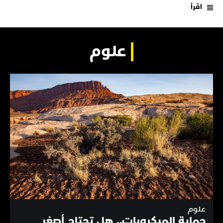
اقرأ
علوم
علوم
حماية الميكروبات.. هل تحتاج أصغر