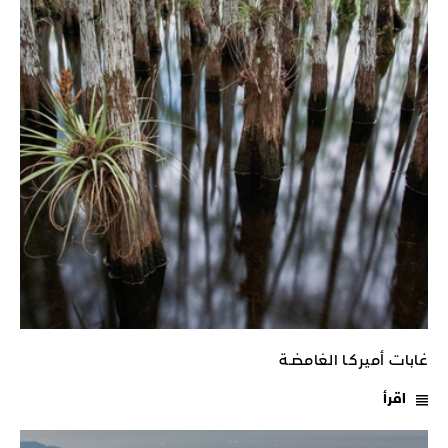
غابات أميركـا الغامضـة
اقرأ