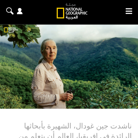
ناشدت جين غودال، الشهيرة بأبحاثها
الرائدة في إفريقيا، العالم أن يتعلم من