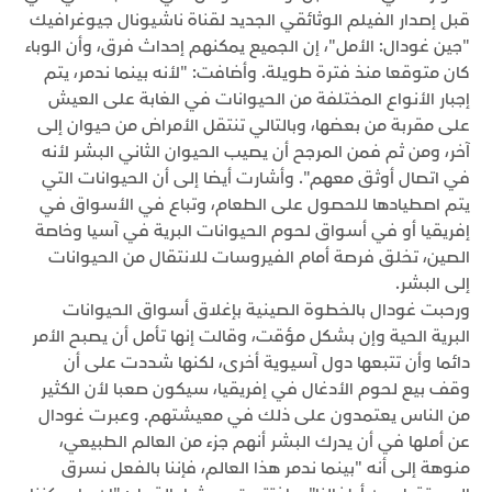
قبل إصدار الفيلم الوثائقي الجديد لقناة ناشيونال جيوغرافيك
"جين غودال: الأمل"، إن الجميع يمكنهم إحداث فرق، وأن الوباء
كان متوقعا منذ فترة طويلة. وأضافت: "لأنه بينما ندمر، يتم
إجبار الأنواع المختلفة من الحيوانات في الغابة على العيش
على مقربة من بعضها، وبالتالي تنتقل الأمراض من حيوان إلى
آخر، ومن ثم فمن المرجح أن يصيب الحيوان الثاني البشر لأنه
في اتصال أوثق معهم". وأشارت أيضا إلى أن الحيوانات التي
يتم اصطيادها للحصول على الطعام، وتباع في الأسواق في
إفريقيا أو في أسواق لحوم الحيوانات البرية في آسيا وخاصة
الصين، تخلق فرصة أمام الفيروسات للانتقال من الحيوانات
إلى البشر.
ورحبت غودال بالخطوة الصينية بإغلاق أسواق الحيوانات
البرية الحية وإن بشكل مؤقت، وقالت إنها تأمل أن يصبح الأمر
دائما وأن تتبعها دول آسيوية أخرى، لكنها شددت على أن
وقف بيع لحوم الأدغال في إفريقيا، سيكون صعبا لأن الكثير
من الناس يعتمدون على ذلك في معيشتهم. وعبرت غودال
عن أملها في أن يدرك البشر أنهم جزء من العالم الطبيعي،
منوهة إلى أنه "بينما ندمر هذا العالم، فإننا بالفعل نسرق