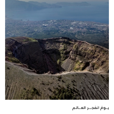
يـــومَ انفجـــــر العــــالـم