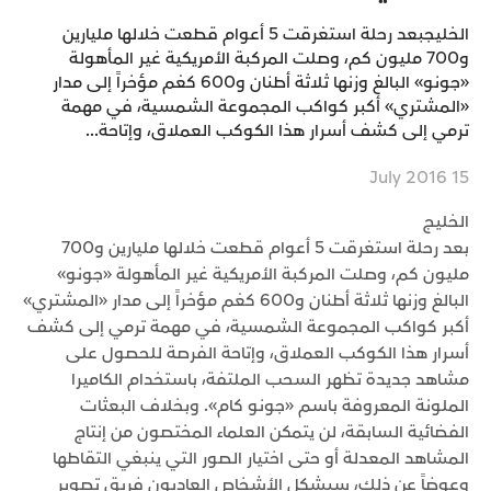
الخليجبعد رحلة استغرقت 5 أعوام قطعت خلالها مليارين
و700 مليون كم، وصلت المركبة الأمريكية غير المأهولة
«جونو» البالغ وزنها ثلاثة أطنان و600 كغم مؤخراً إلى مدار
«المشتري» أكبر كواكب المجموعة الشمسية، في مهمة
ترمي إلى كشف أسرار هذا الكوكب العملاق، وإتاحة...
15 July 2016
الخليج
بعد رحلة استغرقت 5 أعوام قطعت خلالها مليارين و700
مليون كم، وصلت المركبة الأمريكية غير المأهولة «جونو»
البالغ وزنها ثلاثة أطنان و600 كغم مؤخراً إلى مدار «المشتري»
أكبر كواكب المجموعة الشمسية، في مهمة ترمي إلى كشف
أسرار هذا الكوكب العملاق، وإتاحة الفرصة للحصول على
مشاهد جديدة تظهر السحب الملتفة، باستخدام الكاميرا
الملونة المعروفة باسم «جونو كام». وبخلاف البعثات
الفضائية السابقة، لن يتمكن العلماء المختصون من إنتاج
المشاهد المعدلة أو حتى اختيار الصور التي ينبغي التقاطها
وعوضاً عن ذلك، سيشكل الأشخاص العاديون فريق تصوير