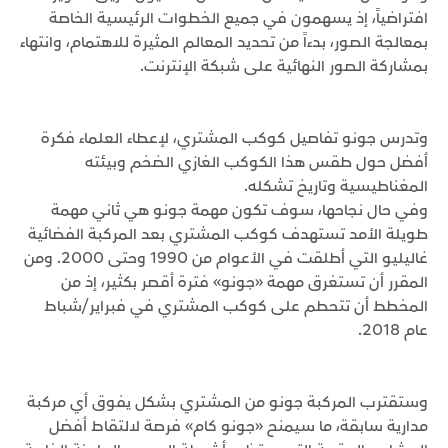
افتراضياً، إذ يسهمون في جميع الخطوات الرئيسية الخاصة
بمعالجة الصور، بدءاً من تحديد المعالم المثيرة للاهتمام، وانتهاء
بمشاركة الصور النهائية على شبكة الإنترنت.
وتدرس جونو تفاصيل كوكب المشتري، لإعطاء العلماء فكرة
أفضل حول طقس هذا الكوكب الغازي الضخم وبيئته
المغناطيسية وتاريخ تشكله.
وفي حال نجاحها، سوف تكون مهمة جونو هي ثاني مهمة
طويلة الأمد تستهدف كوكب المشتري بعد المركبة الفضائية
غاليليو التي أطلقت في الأعوام من 1990 وحتى 2000. ومن
المقرر أن تستغرق مهمة «جونو» فترة أقصر بكثير، إذ من
المخطط أن تتحطم على كوكب المشتري في فبراير/شباط
عام 2018.
وستقترب المركبة جونو من المشتري بشكل يفوق أي مركبة
مدارية سابقة، ما سيمنح «جونو كام» فرصة لالتقاط أفضل