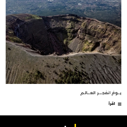
يـــومَ انفجـــــر العــــالـم
اقرأ