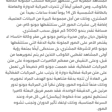
المشاهد المقربة التي ستظهر أشرطة السحب الملونة الخاصة
بالكوكب. ومن المقرر أيضاً أن تتحرك المركبة الدوارة والعاملة
بالطاقة الشمسية كل 14 يوماً لعدة ساعات بعيداً عن
المشتري، وذلك من أجل مجموعة كبيرة من البيانات العلمية،
إضافة إلى عشرات الصور التي ستلتقطها جونو كام، من
مسافة تقدر بنحو 5000 كم فوق سحب المشتري.
وتقول ديان براون مديرة برنامج جونو في مقر وكالة «ناسا»: لا
يقتصر الأمر على الصور الملونة عالية الدقة التي ستلتقطها
جونو كام لأشرطة المشتري، بل سنحظى أيضًا بمتعة رؤية
أولى المشاهد لقطبي الكوكب اللذين لم يتم تصويرهما من
قبل، وعلى النقيض من معظم الكاميرات الموجودة على متن
المركبات الفضائية، فقد صممت جونو كام خصيصاً كي تعمل
على متن مركبة فضائية دوارة إذ يترتب على المركبات الفضائية
في العادة أن تتجه بدقة متناهية نحو الهدف المراد تصويره،
وذلك منعاً لتشوه الصور، ولكن نظراً لأن المركبة جونو تدور
مرتين في الدقيقة الواحدة، فقد صمم فريق البعثة كاميرا
تستطيع تصوير عدة خطوط (بيكسل) في كل مرة، وعند
السرعة المناسبة، وذلك لإلغاء تأثير الدوران وتجنب تشوه
الصور.