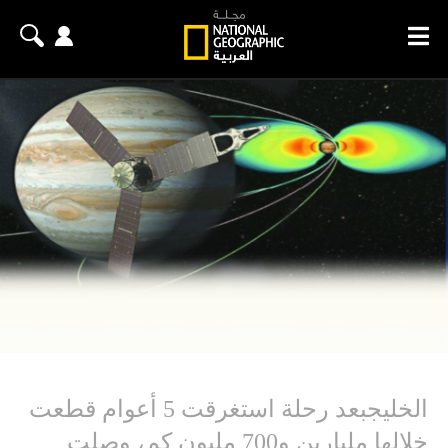
الخليجبعد رحلة استغرقت 5 أعوام قطعت
خلالها مليارين و700 مليون كم، وصلت