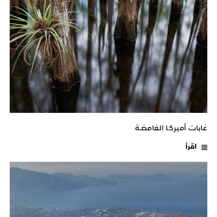
غابات أميركـا الغامضـة
اقرأ