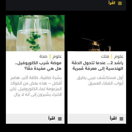
اقرأ
علوم
فلك
علوم
صحة
راشد 2... عندما تتحول الدقة
موضة شرب الكلوروفيل..
الهندسية إلى معرفة قمرية
هل هي مفيدة حقًا؟
أول مستكشف عربي يطرق
بشرة صافية، طاقة أكبر، هضم
أبواب الفضاء العميق
أفضل — هذه بعض من الفوائد
المزعومة لماء الكلوروفيل. لكن
الخبراء يشيرون إلى أنه لا يزال
هناك الكثير مما لا نعرفه
اقرأ
اقرأ