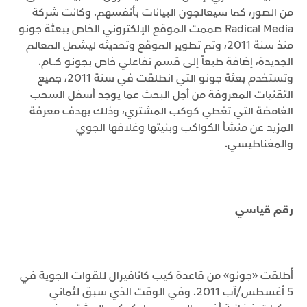
من الصور، كما سيعالجون البيانات بأنفسهم. وكانت شركة
Radical Media صممت الموقع الإلكتروني الخاص ببعثة جونو
منذ سنة 2011، وتم تطوير الموقع وتحديثه ليشمل المعالم
الجديدة، إضافة طبعاً إلى قسم تفاعلي خاص بجونو كـــام.
وتستخدم بعثة جونو التي انطلقت في سنة 2011، جميع
التقنيات المعروفة من أجل البحث عما يوجد أسفل السحب
الغامضة التي تغطي كوكب المشتري، وذلك بهدف معرفة
المزيد عن منشأ الكواكب وبنيتها وغلافها الجوي
والمغناطيسي.
رقم قياسي
أُطلقت «جونو» من قاعدة كيب كانافيرال للقوات الجوية في
5 أغسطس/آب 2011. وفي الوقت الذي سبق لثماني