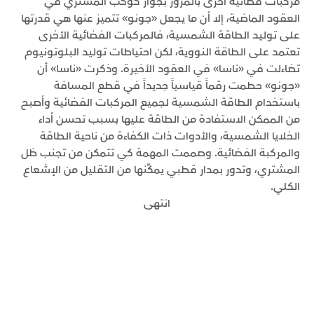
مركبات فضائية أخرى بالمرور بجوار كوكب المشتري في
العقود الماضية، إلا أن ما يجعل «جونو» تتميز عنها هي قدرتها
على توليد الطاقة الشمسية، فالمركبات الفضائية الأخرى
تعتمد على الطاقة النووية، لكن احتياطات توليد البلوتونيوم
تضاءلت في «ناسا» في العقود الأخيرة. وذكرت «ناسا» أن
«جونو» حطمت رقماً قياسياً جديداً في قطع المسافة
باستخدام الطاقة الشمسية لجميع المركبات الفضائية وأصبح
من الممكن الاستفادة من الطاقة عليها بسبب تحسن أداء
الخلايا الشمسية، والأدوات ذات الكفاءة من ناحية الطاقة
والمركبة الفضائية. وصممت المهمة كي تتمكن من تجنب ظل
المشتري، وتدور بمدار قطبي يمكِّنها من التقليل من الإشعاع
الكلي.
انتهى