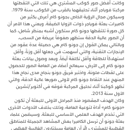
وكانت أفضل صور كوكب المشتري هي تلك التي التقطتها
مركبتا فوياجر أثناء تحليقهما بالقرب من الكوكب سنة 1979.
وسيكون مجال الرؤية الخاص بجونو كام أعرض بكثير من
كاميرات بعثة فوياجر ذوات الزوايا الضيقة. ويعني هذا الأمر أن
كل صورة تلتقطها جونو كام ستكون أشبه بمنظر شامل، كما
أن الصور عالية الدقة ستظهر صفوفاً عريضة من السحب.
وبالتالي يمكن القول إن جونو كام هي حصيلة عدة عقود من
الإنجازات التقنية، والتي أسهمت في جعلها أقل وزناً، وأقل
استهلاكاً للطاقة وأقل تكلفة أيضاً. وبعد وصول بيانات بعثة
جونو كام إلى الأرض، سيعالج أعضاء من العامة الصور للحصول
على لقطات ملونة. واختبر فريق جونو بنجاح مدى نجاح هذا
المنهج عند التقاط جونو كام لأولى صورها عالية الدقة، والتي
تظهر كوكبنا أثناء تحليق المركبة فوقه في أكتوبر/تشرين
الأول سنة 2013.
وكان الهدف المقصود منذ المراحل الأولى للبعثة أن تكون
«جونو كام» أداة لتوعية العامة، وذلك بخلاف الأدوات الأخرى
التي تخدم الهدف العلمي الأساسي للبعثة. وسيضمن علماء
بعثة جونو أن ترسل الكاميرا بعض المشاهد الجميلة للمناطق
القطبية للمشتري، إلّا أن العامة سيختارون الغالبية العظمى