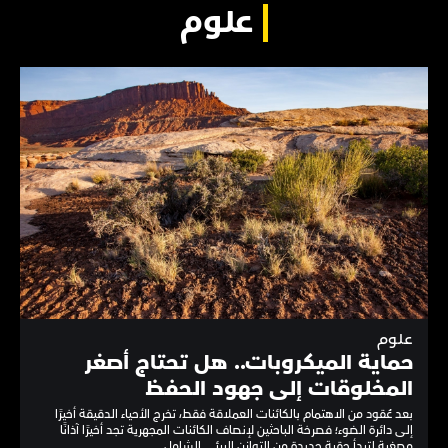
علوم
علوم
حماية الميكروبات.. هل تحتاج أصغر
المخلوقات إلى جهود الحفظ
بعد عُقود من الاهتمام بالكائنات العملاقة فقط، تخرج الأحياء الدقيقة أخيرًا
إلى دائرة الضوء؛ فصرخة الباحثين لإنصاف الكائنات المجهرية تجد أخيرًا آذانًا
مصغية لتبدأ حقبة جديدة من التوازن البيئي الشامل