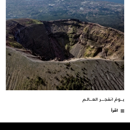
يـــومَ انفجـــــر العــــالـم
اقرأ