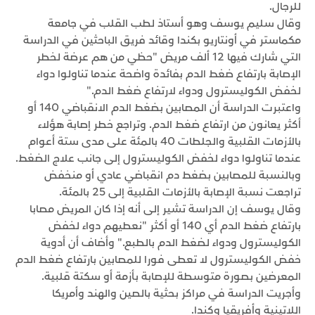
للرجال.
وقال سليم يوسف وهو أستاذ لطب القلب في جامعة
مكماستر في أونتاريو بكندا وقائد فريق الباحثين في الدراسة
التي شارك فيها 12 ألف مريض "حظي من هم عرضة لخطر
الإصابة بارتفاع ضغط الدم بفائدة واضحة عندما تناولوا دواء
لخفض الكوليسترول ودواء لارتفاع ضغط الدم."
واعتبرت الدراسة أن المصابين بضغط الدم الانقباضي 140 أو
أكثر يعانون من ارتفاع ضغط الدم. وتراجع خطر إصابة هؤلاء
بالأزمات القلبية والجلطات 40 بالمئة على مدى ستة أعوام
عندما تناولوا دواء لخفض الكوليسترول إلى جانب علاج الضغط.
وبالنسبة للمصابين بضغط دم انقباضي عادي أو منخفض
تراجعت نسبة الإصابة بالأزمات القلبية إلى 25 بالمئة.
وقال يوسف إن الدراسة تشير إلى أنه إذا كان المريض مصابا
بارتفاع ضغط الدم أي 140 أو أكثر "نعطيهم دواء لخفض
الكوليسترول ودواء لضغط الدم بالطبع." وأضاف أن أدوية
خفض الكوليسترول لا تعطى فورا للمصابين بارتفاع ضغط الدم
المعرضين بصورة متوسطة للإصابة بأزمة أو سكتة قلبية.
وأجريت الدراسة في مراكز بحثية بالصين والهند وأمريكا
اللاتينية وأفريقيا وكندا.