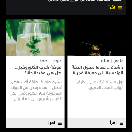
اقرأ
علوم
فلك
علوم
صحة
راشد 2... عندما تتحول الدقة
موضة شرب الكلوروفيل..
الهندسية إلى معرفة قمرية
هل هي مفيدة حقًا؟
أول مستكشف عربي يطرق
بشرة صافية، طاقة أكبر، هضم
أبواب الفضاء العميق
أفضل — هذه بعض من الفوائد
المزعومة لماء الكلوروفيل. لكن
الخبراء يشيرون إلى أنه لا يزال
هناك الكثير مما لا نعرفه
اقرأ
اقرأ