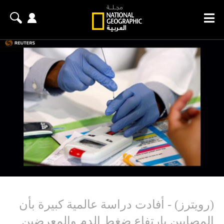
(رويترز) - أفادت دراسة عالمية كبيرة بأن
المصابين بارتفاع ضغط الدم والمعرضين