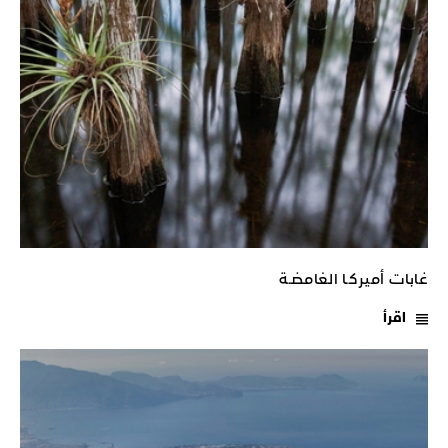
غابات أميركـا الغامضـة
اقرأ