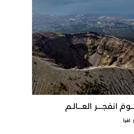
ــومَ انفجـــــر العــــالـم
اقرأ