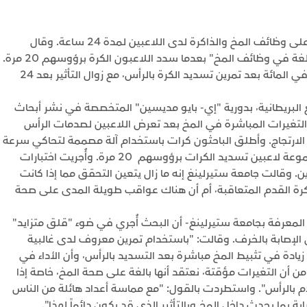
يمكن أن يؤثر تسديد كرة القدم بالرأس بصورة بالغة على وظائف المخ والذاكرة لدى اللاعبين لمدة 24 ساعة. وقال
باحثون أنهم تمكنوا من رصد "تغيرات محدودة لكن بالغة في وظائف المخ" بعدما سدد اللاعبون الكرة برؤوسهم 20 مرة.
وتراجع أداء الذاكرة بما يتراوح بين 41 في المائة و67 في المائة بعد تمرين تسديد الكرة بالرأس٬ مع زوال التأثير بعد 24
ونشرت الدراسة٬ التي جرى إعدادها بجامعة ستيرلينغ البريطانية٬ بدورية "إي- بايو مديسين" المتخصصة في نشر أبحاث
لتغيرات المباشرة في المخ بعد تعرض اللاعبين لصدمات الرأس
خ مثل الارتجاج. وأطلق الباحثون كرات باستخدام آلة مصممة لتحاكي سرعة
وقوة الكرة المسددة من ركلة ركنية٬ وطلبوا من مجموعة لاعبين تسديد الكرات برؤوسهم 20 مرة. وأُجريت اختبارات
ن. وقالت جامعة ستيرلينغ إنه ما زال يتعين التحقق مما إذا كانت
التغيرات في المخ تحدث بصفة مؤقتة بعد مباريات كرة القدم المتعاقبة٬ أم أن هناك عواقب طويلة المدى على صحة
المعرفة بجامعة ستيرلينغ- أن البحث أُجري في ضوء "قلق متزايد"
ل الإصابة بالخرف. وقالت: "باستخدام تمرين معروف لدى غالبية
الفرق من الهواة والمحترفين٬ وجدنا أن هناك بالفعل زيادة في تثبيط المخ مباشرة بعد التسديد بالرأس٬ وأن الأداء في
اختبارات الذاكرة تراجع بشدة". وأضافت: "على الرغم من أن التغيرات مؤقتة٬ نعتقد أنها بالغة على صحة المخ٬ خاصة إذا
قدم بالرأس". واستطردت بالقول: "مع مماسة أعداد هائلة من الناس