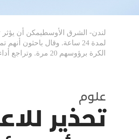
لندن- الشرق الأوسطيمكن أن يؤثر ت
لمدة 24 ساعة. وقال باحثون أ
الكرة برؤوسهم 20 مرة. وتراجع أداء الذاكرة بما...
علوم
تحذير للاع