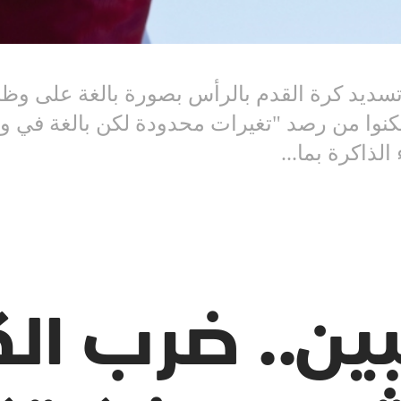
سديد كرة القدم بالرأس بصورة بالغة على وظائ
نهم تمكنوا من رصد "تغيرات محدودة لكن بالغة في
بين.. ضرب الك