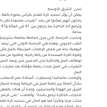
لندن- الشرق الأوسط
ساعة.
الطب الحيوي. وهذه هي الدراسة الأولى التي ترصد ا
اليومية٬ بدلا من فحص الإصابات المرتبطة بالم
لوظائف المخ والذاكرة لدى اللاعبين قبل وبعد التمري
المخ.
وأوضحت ماغدالينـا إيتسفارت -أستاذة علم الأعصاب 
بشأن الصلة بين إصابة المخ في الرياضة وزيادة احتما
حدثت مرارا وتكراراً كما هو الحال في تسديد كرة ال
حول العالم هذه الرياضة٬ من المهم أن يكونوا على دراية بما يحدث داخل المخ وبالتأثير الذي قد يكون دائماً لهذا".