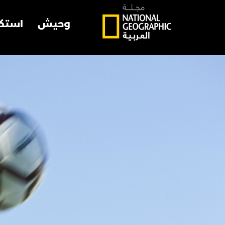
وحيش
استك