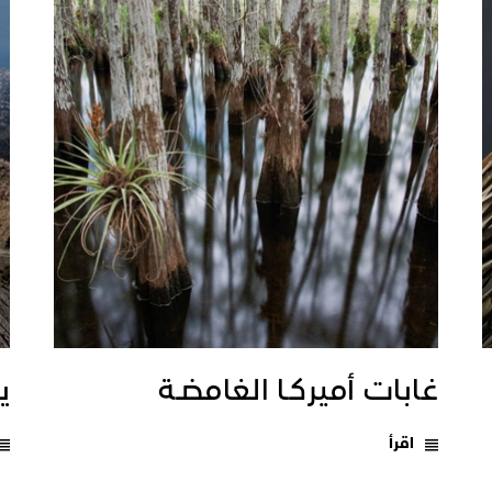
غابات أميركـا الغامضـة
يـ
اقرأ