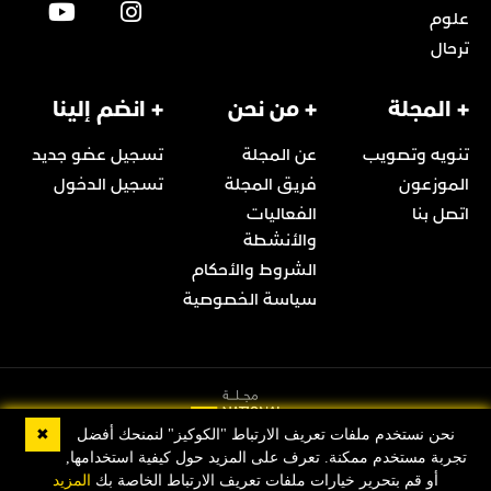
علوم
ترحال
+ المجلة
+ من نحن
+ انضم إلينا
تنويه وتصويب
عن المجلة
تسجيل عضو جديد
الموزعون
فريق المجلة
تسجيل الدخول
اتصل بنا
الفعاليات
والأنشطة
الشروط والأحكام
سياسة الخصوصية
✖
نحن نستخدم ملفات تعريف الارتباط "الكوكيز" لنمنحك أفضل
تجربة مستخدم ممكنة. تعرف على المزيد حول كيفية استخدامها,
© 2022 Copyright مجلة ناشيونال جيوغرافيك العربية
أو قم بتحرير خيارات ملفات تعريف الارتباط الخاصة بك
المزيد