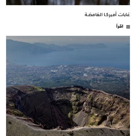
غابات أميركـا الغامضـة
اقرأ