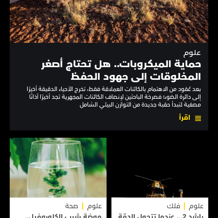
علوم
حماية الميكروبات.. هل تحتاج أصغر
المخلوقات إلى جهود الحفظ
بعد عُقود من الاهتمام بالكائنات العملاقة فقط، تخرج الأحياء الدقيقة أخيرًا
إلى دائرة الضوء؛ فصرخة الباحثين لإنصاف الكائنات المجهرية تجد أخيرًا آذانًا
مصغية لتبدأ حقبة جديدة من التوازن البيئي الشامل
اقرأ
علوم
فلك
علوم
صحة
راشد 2... عندما تتحول الدقة
موضة شرب الكلوروفيل..