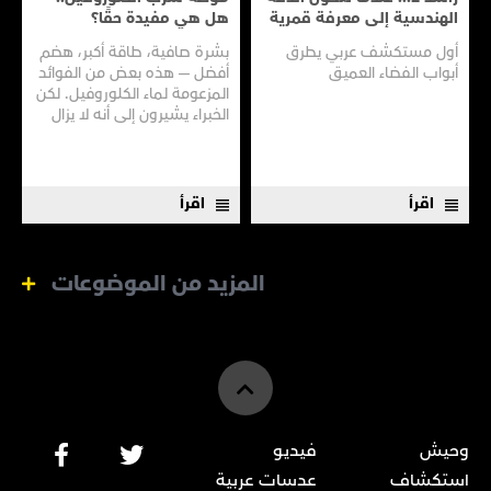
الهندسية إلى معرفة قمرية
هل هي مفيدة حقًا؟
أول مستكشف عربي يطرق
بشرة صافية، طاقة أكبر، هضم
أبواب الفضاء العميق
أفضل — هذه بعض من الفوائد
المزعومة لماء الكلوروفيل. لكن
الخبراء يشيرون إلى أنه لا يزال
هناك الكثير مما لا نعرفه
اقرأ
اقرأ
المزيد من الموضوعات
وحيش
فيديو
استكشاف
عدسات عربية