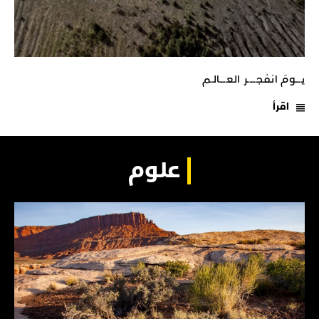
يـــومَ انفجـــــر العــــالـم
اقرأ
علوم