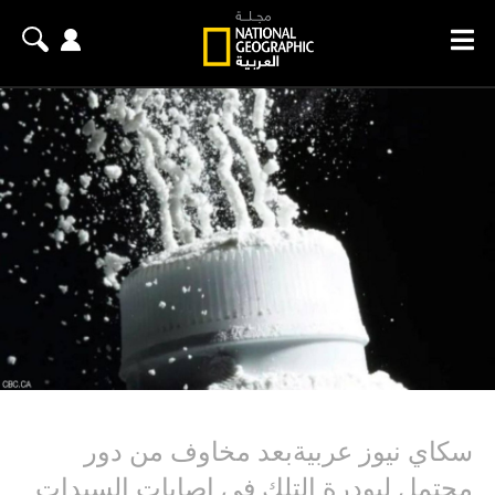
سكاي نيوز عربيةبعد مخاوف من دور
محتمل لبودرة التلك في إصابات السيدات