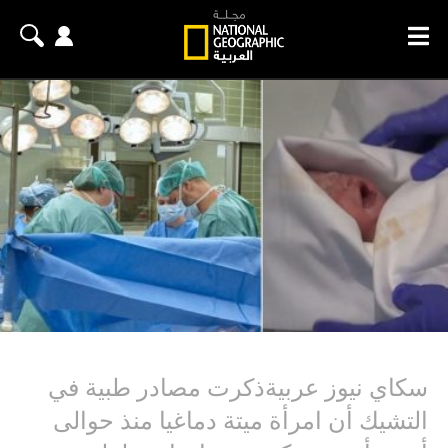
سكاي نيوز عربيةذكرت مصادر طبية في
التشيك أن امرأة ميتة دماغيا منذ حوالى