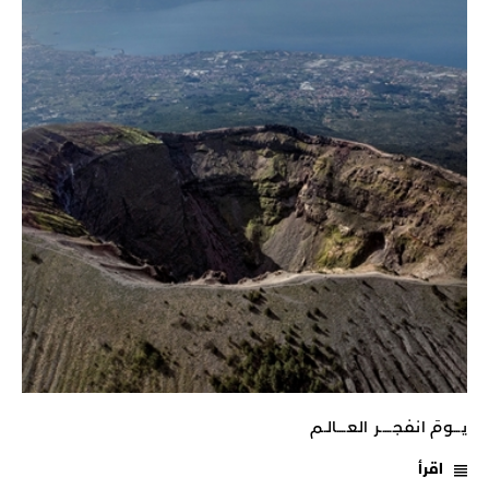
يـــومَ انفجـــــر العــــالـم
اقرأ