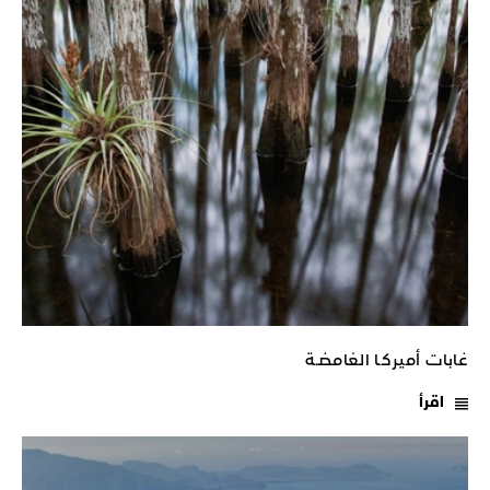
غابات أميركـا الغامضـة
اقرأ