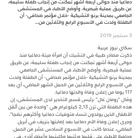
دماغيا منذ حوالى أربعة أشهر تمكنت من إنجاب طفلة سليمة،
عن طريق عملية قيصرية. وأوضح الأطباء في المستشفى
الجامعي بمدينة برنو التشيكية -خلال مؤتمر صحافي- أن
الطفلة ولدت في الأسبوع الرابع والثلاثين من...
3 سبتمبر 2019
سكاي نيوز عربية
ذكرت مصادر طبية في التشيك أن امرأة ميتة دماغيا منذ
حوالى أربعة أشهر تمكنت من إنجاب طفلة سليمة، عن طريق
عملية قيصرية. وأوضح الأطباء في المستشفى الجامعي
بمدينة برنو التشيكية -خلال مؤتمر صحافي- أن الطفلة ولدت
في الأسبوع الرابع والثلاثين من الحمل الشهر الماضي، أي بعد
117 يوما من إعلان وفاة والدتها دماغيا.
وقال "رومان غال" ،رئيس قسم التخدير لدى المستشفى، إن
هذه الطفلة التي تزن 2,13 كيلوغرام هي "واحدة من بين أثقل
الأطفال الذين يولدون لنساء متوفيات دماغيا وأكثرهم نضجا".
وجرى إعلان وفاة الأم دماغيا بعد إصابتها بنزيف في أبريل
الماضي، عندما كانت في الأسبوع السادس عشر من الحمل.
وحافظ الأطباء على قلبها ورئتيها وكليتيها وأعضاء أخرى في