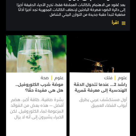
بعد عُقود من الاهتمام بالكائنات العملاقة فقط، تخرج الأحياء الدقيقة أخيرًا
إلى دائرة الضوء؛ فصرخة الباحثين لإنصاف الكائنات المجهرية تجد أخيرًا آذانًا
مصغية لتبدأ حقبة جديدة من التوازن البيئي الشامل
اقرأ
علوم
فلك
علوم
صحة
راشد 2... عندما تتحول الدقة
موضة شرب الكلوروفيل..
الهندسية إلى معرفة قمرية
هل هي مفيدة حقًا؟
أول مستكشف عربي يطرق
بشرة صافية، طاقة أكبر، هضم
أبواب الفضاء العميق
أفضل — هذه بعض من الفوائد
المزعومة لماء الكلوروفيل. لكن
الخبراء يشيرون إلى أنه لا يزال
هناك الكثير مما لا نعرفه