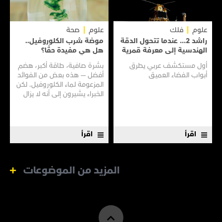
علوم
فلك
علوم
صحة
راشد 2... عندما تتحول الدقة
موضة شرب الكلوروفيل..
الهندسية إلى معرفة قمرية
هل هي مفيدة حقًا؟
أول مستكشف عربي يطرق
بشرة صافية، طاقة أكبر، هضم
أبواب الفضاء العميق
أفضل — هذه بعض من الفوائد
المزعومة لماء الكلوروفيل. لكن
الخبراء يشيرون إلى أنه لا يزال
هناك الكثير مما لا نعرفه
اقرأ
اقرأ
المزيد من الموضوعات