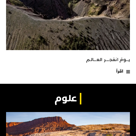
يـــومَ انفجـــــر العــــالـم
اقرأ
علوم