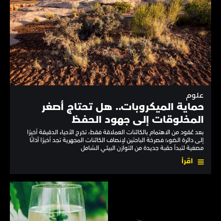
علوم
حماية الميكروبات.. هل تحتاج أصغر
المخلوقات إلى جهود الحفظ
بعد عُقود من الاهتمام بالكائنات العملاقة فقط، تخرج الأحياء الدقيقة أخيرًا
إلى دائرة الضوء؛ فصرخة الباحثين لإنصاف الكائنات المجهرية تجد أخيرًا آذانًا
مصغية لتبدأ حقبة جديدة من التوازن البيئي الشامل
اقرأ