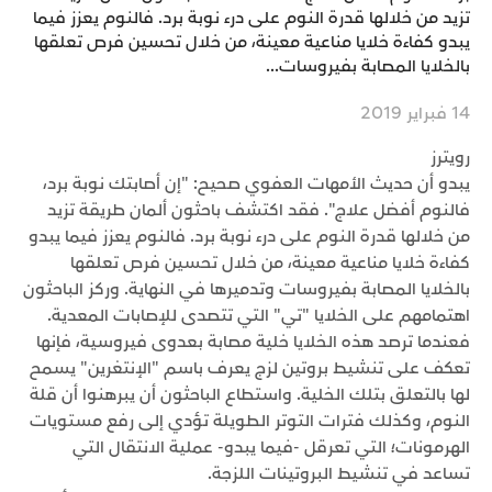
تزيد من خلالها قدرة النوم على درء نوبة برد. فالنوم يعزز فيما
يبدو كفاءة خلايا مناعية معينة، من خلال تحسين فرص تعلقها
بالخلايا المصابة بفيروسات...
14 فبراير 2019
رويترز
يبدو أن حديث الأمهات العفوي صحيح: "إن أصابتك نوبة برد،
فالنوم أفضل علاج". فقد اكتشف باحثون ألمان طريقة تزيد
من خلالها قدرة النوم على درء نوبة برد. فالنوم يعزز فيما يبدو
كفاءة خلايا مناعية معينة، من خلال تحسين فرص تعلقها
بالخلايا المصابة بفيروسات وتدميرها في النهاية. وركز الباحثون
اهتمامهم على الخلايا "تي" التي تتصدى للإصابات المعدية.
فعندما ترصد هذه الخلايا خلية مصابة بعدوى فيروسية، فإنها
تعكف على تنشيط بروتين لزج يعرف باسم "الإنتغرين" يسمح
لها بالتعلق بتلك الخلية. واستطاع الباحثون أن يبرهنوا أن قلة
النوم، وكذلك فترات التوتر الطويلة تؤدي إلى رفع مستويات
الهرمونات؛ التي تعرقل -فيما يبدو- عملية الانتقال التي
تساعد في تنشيط البروتينات اللزجة.