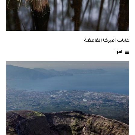
غابات أميركـا الغامضـة
اقرأ