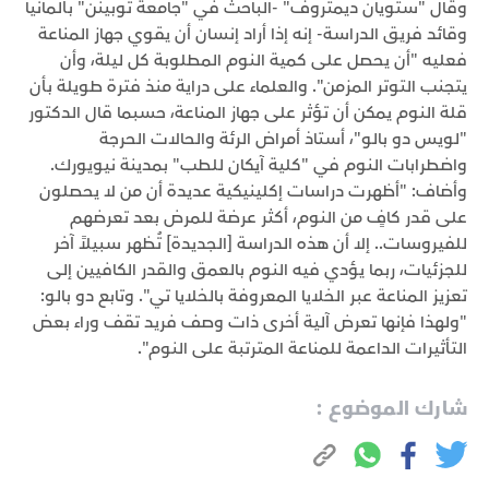
وقال "ستويان ديمتروف" -الباحث في "جامعة توبينن" بألمانيا
وقائد فريق الدراسة- إنه إذا أراد إنسان أن يقوي جهاز المناعة
فعليه "أن يحصل على كمية النوم المطلوبة كل ليلة، وأن
يتجنب التوتر المزمن". والعلماء على دراية منذ فترة طويلة بأن
قلة النوم يمكن أن تؤثر على جهاز المناعة، حسبما قال الدكتور
"لويس دو بالو"، أستاذ أمراض الرئة والحالات الحرجة
واضطرابات النوم في "كلية آيكان للطب" بمدينة نيويورك.
وأضاف: "أظهرت دراسات إكلينيكية عديدة أن من لا يحصلون
على قدر كافٍ من النوم، أكثر عرضة للمرض بعد تعرضهم
للفيروسات.. إلا أن هذه الدراسة [الجديدة] تُظهر سبيلاً آخر
للجزئيات، ربما يؤدي فيه النوم بالعمق والقدر الكافيين إلى
تعزيز المناعة عبر الخلايا المعروفة بالخلايا تي". وتابع دو بالو:
"ولهذا فإنها تعرض آلية أخرى ذات وصف فريد تقف وراء بعض
التأثيرات الداعمة للمناعة المترتبة على النوم".
شارك الموضوع :