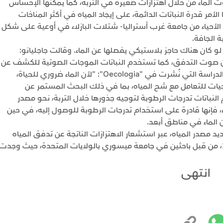
لماء من خلال اهتزازات صغيرة في التربة، كما يمكنها الإحساس
أمر قدرة النباتات الدائمة، على إيجاد المياه في أكثر المناخات
ة الأحياء من جامعة غرب أستراليا- شتلات البازلاء في أوعية على شكل
تى لو كان هناك حاجز بلاستيكي يفصلها عن الماء. وقالت جاجليانو:
ن صوت التدفق، كما تستخدم النباتات الموجات الصوتية للكشف عن
الماء الموجود في أماكن بعيدة". وقال الباحثون في الدراسة التي نُشرت في "Oecologia": "لأن الماء ضروري للحياة،
يات للتعامل مع شح المياه، بما في ذلك البحث المستمر عن
باتات تدرجات الرطوبة لتوجيه جذورها خلال التربة، نحو مصدر
ء، فإنها قادرة على استخدام تدرجات الرطوبة للوصول إليه، في حين
 الماء في مناطق أبعد.
يد مصدر المياه، عبر استشعار الاهتزازات الناتجة عن تدفق المياه
داخل التربة". ويدعم البحث دراسة أجريت العام 2014، من قبل باحثين في جامعة ميسوري بالولايات المتحدة، حيث وجدت
انتهى