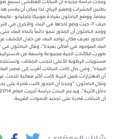
وجدت دراسة جديدة أن النباتات العطشى تسمع صوت ا
بطنين الحشرات وصفير الرياح. لذا يمكن أن يفسر هذا ال
جفافاً. ووضع الباحثون بقيادة مونيكا جاجليانو -عالم
حرف Y، حيث وضع إحداها في الماء، والأخرى في التربة الجافة.
ووجد الباحثون أن الجذور تنمو دائماً باتجاه الماء، ح
"الجذور تعرف مكان تواجد الماء، من خلال الكشف ع
طورت الكائنات الحية مجموعة واسعة من الاستراتيج
مستويات الرطوبة الأعلى لتجنب الجفاف. وتستخدم الن
المياه". وفي حال كانت النباتات أقرب إلى مصدر الما
أن الاهتزازات ضمن التربة كانت أكثر فعالية للبحث عن
وقال الباحثون: "وجدنا أن الجذور كانت قادرة على تحد
أن النباتات قادرة على تحديد الأصوات القريبة.
شارك الموضوع :