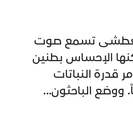
 العطشى تسمع صوت
مكنها الإحساس بطنين
ر قدرة النباتات
. ووضع الباحثون...