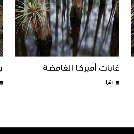
غابات أميركـا الغامضـة
يـ
اقرأ