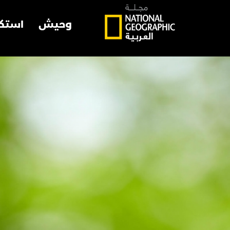
وحيش
استك