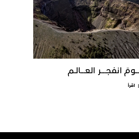
ــومَ انفجـــــر العــــالـم
اقرأ