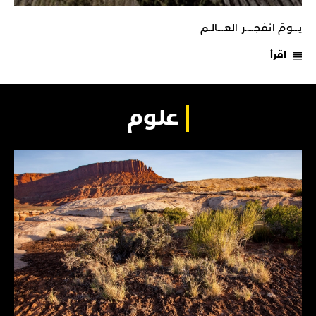
يـــومَ انفجـــــر العــــالـم
اقرأ
علوم