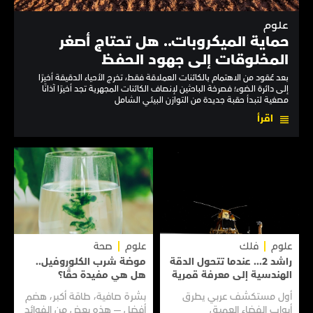
علوم
حماية الميكروبات.. هل تحتاج أصغر
المخلوقات إلى جهود الحفظ
بعد عُقود من الاهتمام بالكائنات العملاقة فقط، تخرج الأحياء الدقيقة أخيرًا
إلى دائرة الضوء؛ فصرخة الباحثين لإنصاف الكائنات المجهرية تجد أخيرًا آذانًا
مصغية لتبدأ حقبة جديدة من التوازن البيئي الشامل
اقرأ
علوم
فلك
علوم
صحة
راشد 2... عندما تتحول الدقة
موضة شرب الكلوروفيل..
الهندسية إلى معرفة قمرية
هل هي مفيدة حقًا؟
أول مستكشف عربي يطرق
بشرة صافية، طاقة أكبر، هضم
أبواب الفضاء العميق
أفضل — هذه بعض من الفوائد