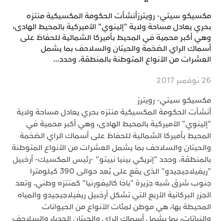
مكسيكو سيتي- رويترزأنشأت الحكومة المكسيكية منتزه
بحري يعادل مساحة ولاية "إلينوي" الأميركية بالمحيط الهادى،
وهي أكبر محمية في المحيط بأميركا الشمالية للحفاظ على
أسماك الراي الضخمة والحيتان والسلاحف بما يشمل
العشرات من الأنواع المتوطنة بالمنطقة. وحدد...
26 نوفمبر 2017
مكسيكو سيتي- رويترز
أنشأت الحكومة المكسيكية منتزه بحري يعادل مساحة ولاية
"إلينوي" الأميركية بالمحيط الهادى، وهي أكبر محمية في
المحيط بأميركا الشمالية للحفاظ على أسماك الراي الضخمة
والحيتان والسلاحف بما يشمل العشرات من الأنواع المتوطنة
بالمنطقة. وحدد "إنريكي بينيا نييتو" -رئيس المكسيك- أرخبيل
"ريفيلاجيجيدو" الذى يقع على بُعد حوالى 390 كيلومترا
جنوب شرق شبه جزيرة "باخا كاليفورنيا" كمنتزه وطني. وتعد
الجزر البركانية الأربع التي تشكل أرخبيل ريفيلاجيجيدو والمياه
المحيطة بها، هي موطن لمئات الأنواع من الحيوانات
والنباتات، بما يشمل أسماك الراي والحيتان الحدباء والسلاحف