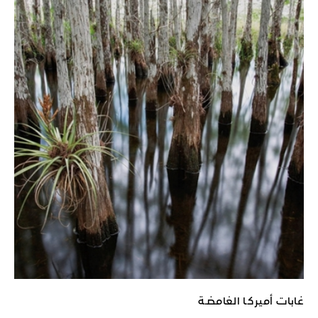
غابات أميركـا الغامضـة