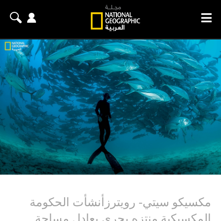
مكسيكو سيتي- رويترزأنشأت الحكومة
المكسيكية منتزه بحري يعادل مساحة