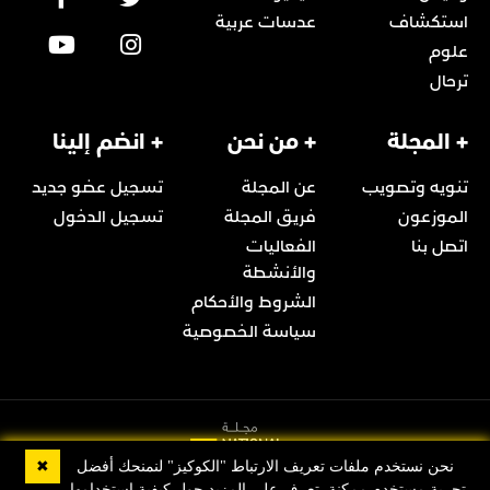
استكشاف
عدسات عربية
علوم
ترحال
+ المجلة
+ من نحن
+ انضم إلينا
تنويه وتصويب
عن المجلة
تسجيل عضو جديد
الموزعون
فريق المجلة
تسجيل الدخول
اتصل بنا
الفعاليات
والأنشطة
الشروط والأحكام
سياسة الخصوصية
✖
نحن نستخدم ملفات تعريف الارتباط "الكوكيز" لنمنحك أفضل
تجربة مستخدم ممكنة. تعرف على المزيد حول كيفية استخدامها,