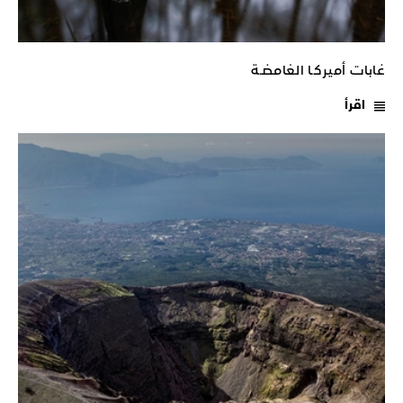
غابات أميركـا الغامضـة
اقرأ