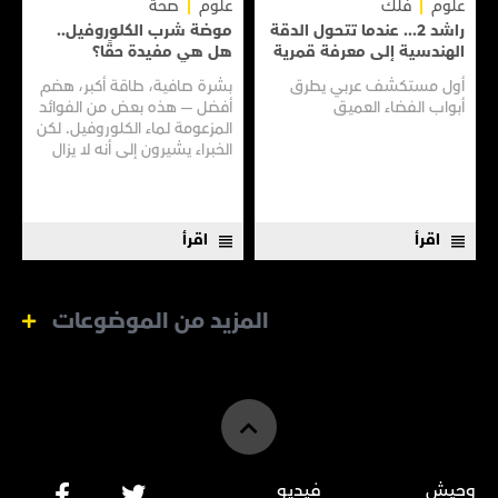
علوم
فلك
علوم
صحة
راشد 2... عندما تتحول الدقة
موضة شرب الكلوروفيل..
الهندسية إلى معرفة قمرية
هل هي مفيدة حقًا؟
أول مستكشف عربي يطرق
بشرة صافية، طاقة أكبر، هضم
أبواب الفضاء العميق
أفضل — هذه بعض من الفوائد
المزعومة لماء الكلوروفيل. لكن
الخبراء يشيرون إلى أنه لا يزال
هناك الكثير مما لا نعرفه
اقرأ
اقرأ
المزيد من الموضوعات
وحيش
فيديو