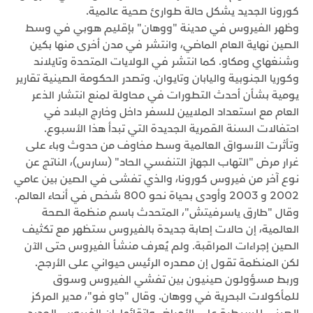
كورونا الجديد يشكل حالة طوارئ صحية عالمية.
وظهر الفيروس في مدينة "ووهان" بإقليم هوبي في وسط
الصين نهاية العام الماضي، وانتشر في مدن أخرى منها بكين
وشنغهاي ومكاو. كما انتشر في الولايات المتحدة وتايلاند
وكوريا الجنوبية واليابان وتايوان. وتصدر الحكومة الصينية تقارير
يومية بشأن أحدث التطورات في محاولة لمنع انتشار الذعر
العام مع استعداد الملايين للسفر داخل وخارج البلاد في
احتفالات السنة القمرية الجديدة التي تبدأ هذا الأسبوع.
وتأثرت الأسواق العالمية وسط مخاوف من حدوث وباء على
غرار مرض "التهاب الجهاز التنفسي الحاد" (سارس)، الناتج عن
نوع آخر من فيروس كورونا، والذي تفشى في الصين بين عامي
2002 و 2003 وأودى بحياة نحو 800 شخص في أنحاء العالم.
وقال "طارق ياسرفيتش"، المتحدث باسم منظمة الصحة
العالمية، إن حالات إصابة جديدة بالفيروس ستظهر مع تكثيف
الصين إجراءات المراقبة. ولم يُعرف منشأ الفيروس حتى الآن
لكن المنظمة تقول إن مصدره الرئيس حيواني على الأرجح.
وربط مسؤولون صينيون بين تفشي الفيروس وسوق
للمأكولات البحرية في ووهان. وقال "جاو فو"، مدير المركز