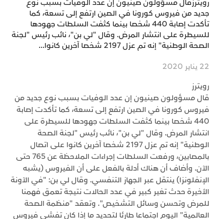
رويترزقال مسؤولون صينيون إن عدد الوفيات بسبب نوع
جديد من فيروس كورونا في الصين ارتفع إلى تسعة، كما
تأكدت إصابة 440 شخصا بينما كثفت السلطات جهودها
للسيطرة على انتشار المرض. وقال "لي بن"، نائب رئيس "لجنة
الصحة الوطنية" إنه تم عزل 2197 شخصا آخرين كانوا...
22 يناير 2020
رويترز
قال مسؤولون صينيون إن عدد الوفيات بسبب نوع جديد من
فيروس كورونا في الصين ارتفع إلى تسعة، كما تأكدت إصابة
440 شخصا بينما كثفت السلطات جهودها للسيطرة على
انتشار المرض. وقال "لي بن"، نائب رئيس "لجنة الصحة
الوطنية" إنه تم عزل 2197 شخصا آخرين كانوا على اتصال
بالمصابين، ورفعت السلطات إجراءات الملاحظة عن 765 حتى
الآن. وأضاف أن هناك أدلة بالفعل على أن الفيروس (يشبه
الإنفلونزا) ينتقل عبر الجهاز التنفسي. وقال لي بن: "في الآونة
الأخيرة حدث تغير كبير في عدد الحالات نتيجة تعمق فهمنا
للمرض وتحسن وسائل التشخيص". وتعقد "منظمة الصحة
العالمية" اليوم اجتماعا طارئا لتحديد ما إذا كان تفشي فيروس