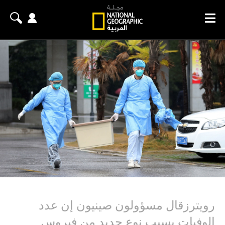
رويترزقال مسؤولون صينيون إن عدد
الوفيات بسبب نوع جديد من فيروس