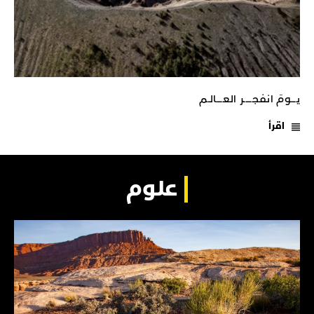
يـــومَ انفجـــــر العــــالـم
اقرأ
علوم