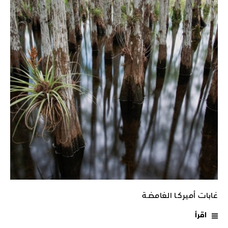
غابات أميركـا الغامضـة
اقرأ