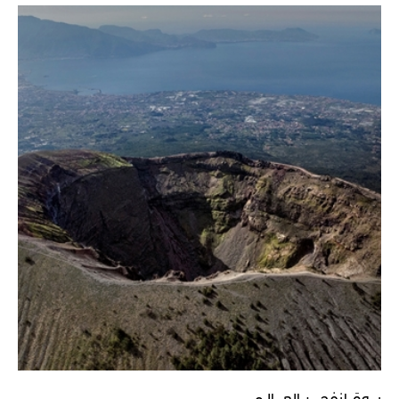
يـــومَ انفجـــــر العــــالـم