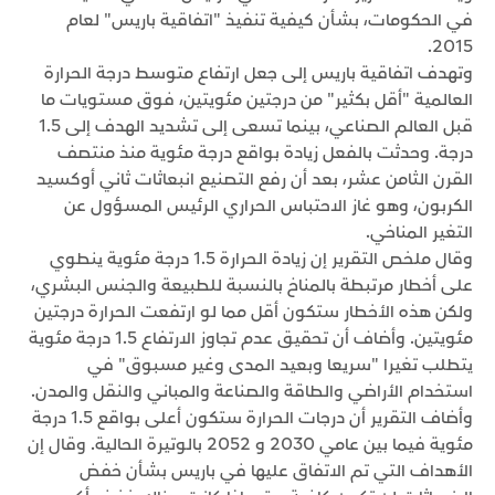
في الحكومات، بشأن كيفية تنفيذ "اتفاقية باريس" لعام
2015.
وتهدف اتفاقية باريس إلى جعل ارتفاع متوسط درجة الحرارة
العالمية "أقل بكثير" من درجتين مئويتين، فوق مستويات ما
قبل العالم الصناعي، بينما تسعى إلى تشديد الهدف إلى 1.5
درجة. وحدثت بالفعل زيادة بواقع درجة مئوية منذ منتصف
القرن الثامن عشر، بعد أن رفع التصنيع انبعاثات ثاني أوكسيد
الكربون، وهو غاز الاحتباس الحراري الرئيس المسؤول عن
التغير المناخي.
وقال ملخص التقرير إن زيادة الحرارة 1.5 درجة مئوية ينطوي
على أخطار مرتبطة بالمناخ بالنسبة للطبيعة والجنس البشري،
ولكن هذه الأخطار ستكون أقل مما لو ارتفعت الحرارة درجتين
مئويتين. وأضاف أن تحقيق عدم تجاوز الارتفاع 1.5 درجة مئوية
يتطلب تغيرا "سريعا وبعيد المدى وغير مسبوق" في
استخدام الأراضي والطاقة والصناعة والمباني والنقل والمدن.
وأضاف التقرير أن درجات الحرارة ستكون أعلى بواقع 1.5 درجة
مئوية فيما بين عامي 2030 و 2052 بالوتيرة الحالية. وقال إن
الأهداف التي تم الاتفاق عليها في باريس بشأن خفض