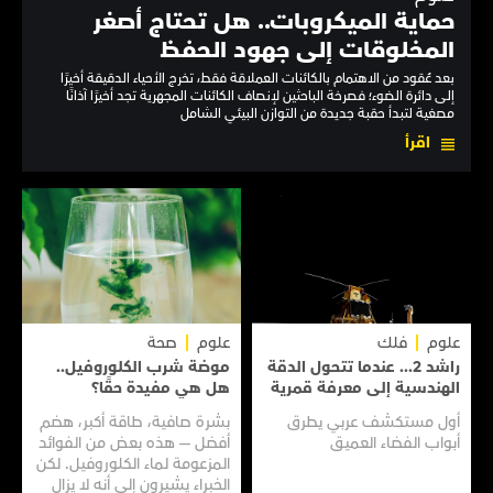
حماية الميكروبات.. هل تحتاج أصغر
المخلوقات إلى جهود الحفظ
بعد عُقود من الاهتمام بالكائنات العملاقة فقط، تخرج الأحياء الدقيقة أخيرًا
إلى دائرة الضوء؛ فصرخة الباحثين لإنصاف الكائنات المجهرية تجد أخيرًا آذانًا
مصغية لتبدأ حقبة جديدة من التوازن البيئي الشامل
اقرأ
علوم
فلك
علوم
صحة
راشد 2... عندما تتحول الدقة
موضة شرب الكلوروفيل..
الهندسية إلى معرفة قمرية
هل هي مفيدة حقًا؟
أول مستكشف عربي يطرق
بشرة صافية، طاقة أكبر، هضم
أبواب الفضاء العميق
أفضل — هذه بعض من الفوائد
المزعومة لماء الكلوروفيل. لكن
الخبراء يشيرون إلى أنه لا يزال