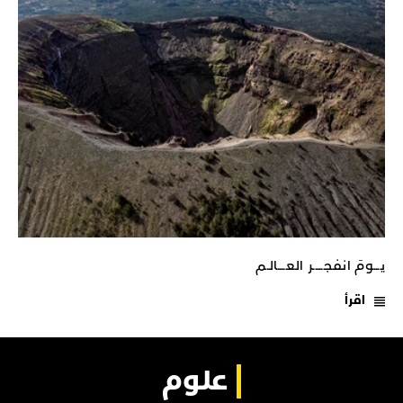
يـــومَ انفجـــــر العــــالـم
اقرأ
علوم