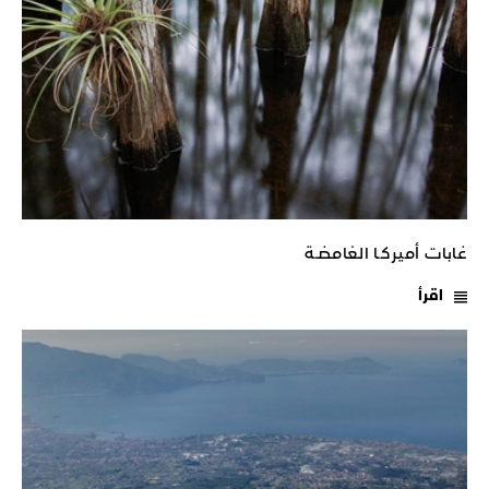
غابات أميركـا الغامضـة
اقرأ