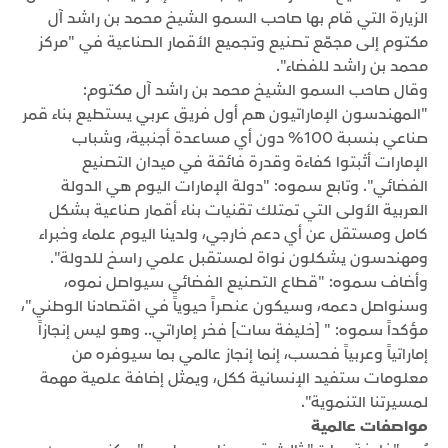
الزيارة التي قام بها صاحب السمو الشيخ محمد بن راشد آل
مكتوم إلى مجمّع تصنيع وتجميع الأقمار الصناعية في "مركز
محمد بن راشد للفضاء".
وقال صاحب السمو الشيخ محمد بن راشد آل مكتوم:
"المهندسون الإماراتيون هم أول فريق عربي يستطيع بناء قمر
صناعي بنسبة 100% دون أي مساعدة أجنبية، وشباب
الإمارات أثبتوا كفاءة وقدرة فائقة في ميدان التصنيع
الفضائي". وتابع سموه: "دولة الإمارات اليوم هي الدولة
العربية الأولى التي تمتلك تقنيات بناء أقمار صناعية بشكل
كامل ومستقل عن أي دعم خارجي، ولدينا اليوم علماء وخبراء
ومهندسون يشكلون نواة لمستقبل علمي راسخ للدولة".
وأضاف سموه: "قطاع التصنيع الفضائي سيواصل نموه،
وسنواصل دعمه، وسيكون عنصراً حيوياً في اقتصادنا الوطني"،
مؤكداً سموه: " [خليفة سات] فخر إماراتي.. وهو ليس إنجازاً
إماراتياً وعربياً فحسب، إنما إنجاز عالمي بما سيوفره من
معلومات ستفيد الإنسانية ككل، ويمثل إضافة علمية مهمة
لمسيرتنا التنموية".
مواصفات عالمية