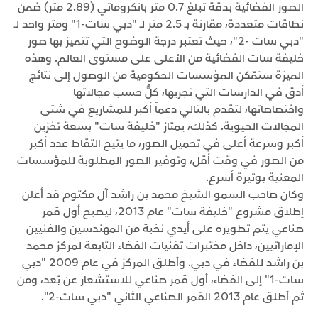
الصور الفضائية بدقة تبلغ 0.7 متر بانكروماتي (2.89 متر) ضمن
نطاقات متعددة، مقارنة بـ 2.5 متر لـ "دبي سات-1" ومتر واحد لـ
"دبي سات -2"، حيث تعتبر درجة الوضوح التي تتميز بها صور
خليفة سات الفضائية من الأعلى على مستوى العالم. وهذه
الميزة ستمّكن المؤسسات الحكومية من الوصول إلى نتائج
أدق في الدارسات التي تجريها، كلٌّ حسب مجالاتها
واختصاصاتها، لتقدم بالتالي دعماً أكبر للمشاريع في شتى
المجالات الحيوية. كذلك، يمتاز "خليفة سات" بسعة تخزين
أكبر وسرعة أعلى في تحميل الصور، ما يتيح التقاط عدد أكبر
من الصور في وقت أقل، وتوفير الصور المطلوبة للمؤسسات
المعنية بوتيرة أسرع.
وكان صاحب السمو الشيخ محمد بن راشد آل مكتوم قد أعلن
إطلاق مشروع "خليفة سات" عام 2013، ليصبح أول قمر
صناعي يتم تطويره على أيدي نخبة من المهندسين والفنيين
الإماراتيين، داخل مختبرات تقنيات الفضاء التابعة لمركز محمد
بن راشد للفضاء في دبي. وأطلق المركز في عام 2009 "دبي
سات-1" إلى الفضاء، أول قمر صناعي للاستشعار عن بُعد، ومن
ثم أطلق عام 2013 القمر الصناعي الثاني "دبي سات-2".