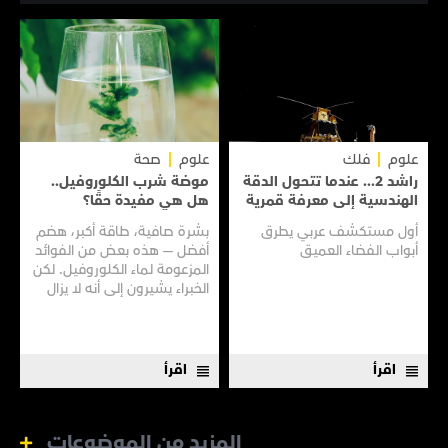
علوم
فلك
علوم
صحة
راشد 2... عندما تتحول الدقة
موضة شرب الكلوروفيل..
الهندسية إلى معرفة قمرية
هل هي مفيدة حقًا؟
أول مستكشف عربي يطرق
بشرة صافية، طاقة أكبر، هضم
أبواب الفضاء العميق
أفضل — هذه بعض من الفوائد
المزعومة لماء الكلوروفيل. لكن
الخبراء يشيرون إلى أنه لا يزال
هناك الكثير مما لا نعرفه
اقرأ
اقرأ
المزيد من الموضوعات