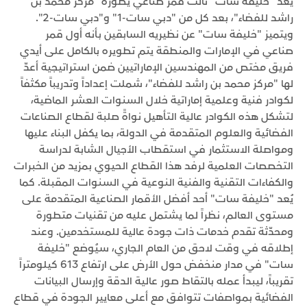
يُعد "خليفة سات" ثالث قمر صناعي يطوره "مركز محمد بن
راشد للفضاء"، بعد كل من "دبي سات-1" و"دبي سات-2".
ويتميز "خليفة سات" عن نظيريه السابقين بأنه أول قمر
صناعي في الإمارات والمنطقة يتم تطويره بالكامل على أيدي
فريق مختص من المهندسين الإماراتيين ضمن استراتيجية أعدّ
لها "مركز محمد بن راشد للفضاء"، شملت إعداداً وتدريباً مكثفاً
لكوادر فنية وعلمية إماراتية خلال السنوات العشر الماضية،
لتشكل هذه الكوادر عالية التأهيل نواةً صلبة لقطاع الصناعات
الفضائية والعلوم المتقدمة في الدولة، بما يكفل البناء عليها
ومواصلة الاستثمار في استقطاب الأجيال الشابة لدراسة
التخصصات العلمية لرفد هذا القطاع الحيوي بمزيد من الخبرات
والكفاءات التقنية والفنية النوعية في السنوات المقبلة. كما
يُعد "خليفة سات" أحد أفضل الأقمار الصناعية المتقدمة على
مستوى العالم، نظراً لما يشتمل عليه من تقنيات متطورة
ومحدّثة تقدم خدمات ذات جودة عالية للمستخدمين. وعند
إطلاقه في وقت لاحق من العام الجاري، سيُوضع "خليفة
سات" في مدار منخفض حول الأرض على ارتفاع 613 كيلومتراً
تقريباً، ليبدأ عمله بالتقاط صور عالية الدقة وإرسال البيانات
الفضائية بمواصفات تتوافق مع أعلى معايير الجودة في قطاع