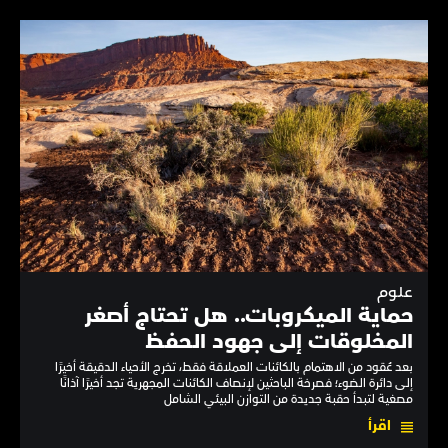
علوم
حماية الميكروبات.. هل تحتاج أصغر
المخلوقات إلى جهود الحفظ
بعد عُقود من الاهتمام بالكائنات العملاقة فقط، تخرج الأحياء الدقيقة أخيرًا
إلى دائرة الضوء؛ فصرخة الباحثين لإنصاف الكائنات المجهرية تجد أخيرًا آذانًا
مصغية لتبدأ حقبة جديدة من التوازن البيئي الشامل
اقرأ