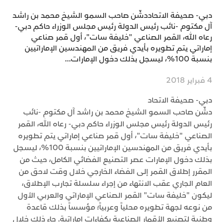
دبي- صحيفة الاتحاددشّن صاحب السمو الشيخ محمد بن راشد
آل مكتوم -نائب رئيس الدولة رئيس مجلس الوزراء حاكم دبي-
رعاه الله، القمر الصناعي "خليفة سات"، أول قمر صناعي
إماراتي يتم تطويره بأيدي فريق من المهندسين الإماراتيين
بنسبة 100%، ليسجل بذلك دخول الإمارات...
4 فبراير 2018
دبي- صحيفة الاتحاد
دشّن صاحب السمو الشيخ محمد بن راشد آل مكتوم -نائب
رئيس الدولة رئيس مجلس الوزراء حاكم دبي- رعاه الله، القمر
الصناعي "خليفة سات"، أول قمر صناعي إماراتي يتم تطويره
بأيدي فريق من المهندسين الإماراتيين بنسبة 100%، ليسجل
بذلك دخول الإمارات عصر التصنيع الفضائي الكامل، حيث من
المقرر إطلاق القمر إلى الفضاء الخارجي خلال وقت لاحق من
العام الجاري عقب الانتهاء من إجراء سلسلة تجارب الإطلاق،
ليكون "خليفة سات" القمر الصناعي الإماراتي والعربي الأول
من نوعه لجهة تطويره محلياً وعربياً؛ مؤسساً بذلك قاعدة
وطنية لتصنيع الأقمار الصناعية بكفاءات إماراتية. جاء ذلك خلال