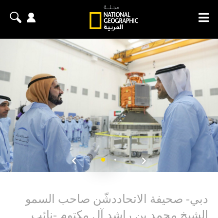
دبي- صحيفة الاتحاددشّن صاحب السمو
الشيخ محمد بن راشد آل مكتوم -نائب