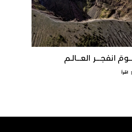
ــومَ انفجـــــر العــــالـم
اقرأ