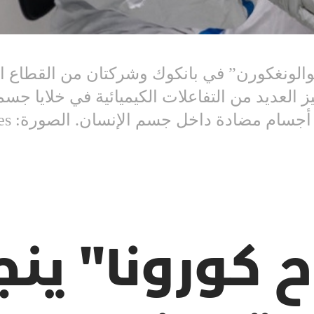
والونغكورن” في بانكوك وشركتان من القطاع ال
ز العديد من التفاعلات الكيميائية في خلايا جسم
م مضادة داخل جسم الإنسان. الصورة: Getty Images
اح كورونا" ين