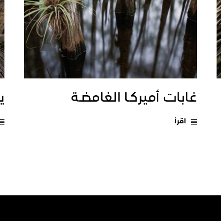
غابات أميركـا الغامضـة
يـ
اقرأ