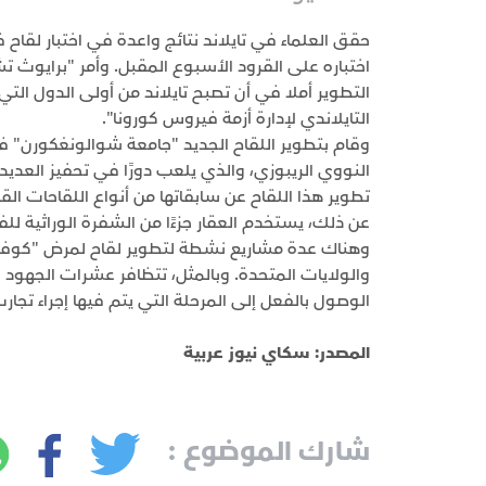
حقق العلماء في تايلاند نتائج واعدة في اختبار لقاح
اختباره على القرود الأسبوع المقبل. وأمر "برايوث ت
التطوير أملا في أن تصبح تايلاند من أولى الدول الت
التايلاندي لإدارة أزمة فيروس كورونا".
وقام بتطوير اللقاح الجديد "جامعة شوالونغكورن" 
النووي الريبوزي، والذي يلعب دورًا في تحفيز العدي
تطوير هذا اللقاح عن سابقاتها من أنواع اللقاحات ا
عن ذلك، يستخدم العقار جزءًا من الشفرة الوراثية ل
والولايات المتحدة. وبالمثل، تتظافر عشرات الجهود ل
الوصول بالفعل إلى المرحلة التي يتم فيها إجراء تجار
المصدر: سكاي نيوز عربية
شارك الموضوع :