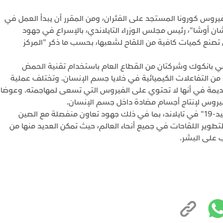
 فيروس كورونا المستجد على الفئران، ومن المقرر أن يبدأ العمل في
شان أوشا"، رئيس مجلس الوزراء التايلاندي، بالإسراع في جهود
ي تصنع كميات كافية من اللقاح لشعبها، بحسب ما ذكر "المركز
في بانكوك وشركتان من القطاع العام باستخدام تقنية الحمض
د من التفاعلات الكيميائية في خلايا جسم الإنسان. وتختلف عملية
لقديمة في أنها لا تحتوي على الفيروس التي تسعى لمهاجمته. وعوضا
لفيروس لإنتاج أجسام مضادة داخل جسم الإنسان.
وهناك عدة مشاريع نشطة لتطوير لقاح لمرض "كوفيد-19" في تايلاند، بما في ذلك جهود تعاون منفصلة مع الصين
تطوير اللقاحات في جميع أنحاء العالم، حيث تمكن العديد منها من
ب على البشر.