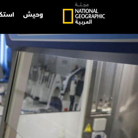
وحيش
استك