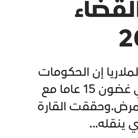
القضاء
لملاريا إن الحكومات
الافريقية واثقة من إمكان القضاء على الملاريا في غضون 15 عاما مع
المرض.وحققت القارة
 ينقله...