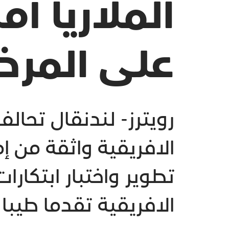
الملاريا أ
على المرض ب
رويترز- لندنقال تحالف
تطوير واختبار ابتكار
الافريقية تقدما طيبا