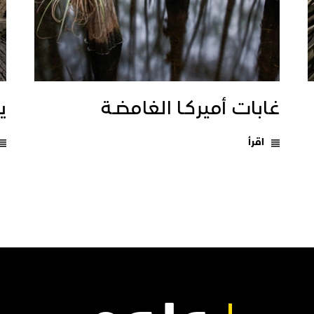
غابات أميركـا الغامضـة
يـ
اقرأ