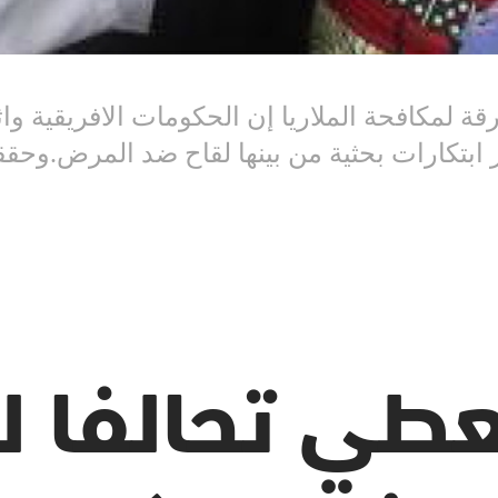
رقة لمكافحة الملاريا إن الحكومات الافريقية وا
ر واختبار ابتكارات بحثية من بينها لقاح ضد المرض.و
تعطي تحالفا 