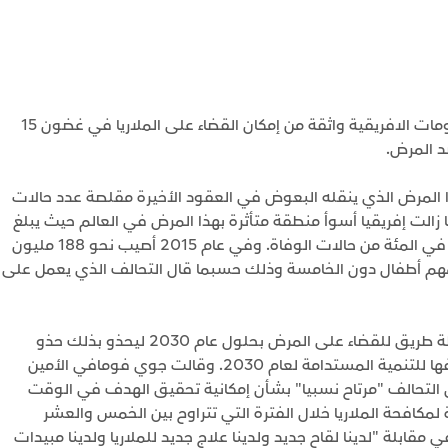
قال تحالف الزعماء الأفارقة لمكافحة الملاريا إن الحكومات الافريقية واثقة من إمكان القضاء على الملاريا في غضون 15
ضد المرض.
 المرض الذي ينقله البعوض في العقود الأخيرة مقلصة عدد حالات
 منذ عام 2000. ومع ذلك فما زالت إفريقيا أسوأ منطقة متأثرة بهذا المرض في العالم حيث يبلغ
نصيبها 88 في المئة من حالات الإصابة الجديدة و90 في المئة من حالات الوفاة. وفي عام 2015 أصيب نحو 188 مليون
منهم 395 ألف شخص معظمهم أطفال دون الخامسة وذلك حسبما قال التحالف الذي يعمل على
ووافق الاتحاد الإفريقي في الآونة الأخيرة على خارطة طريق للقضاء على المرض بحلول عام 2030 ليحذو بذلك حذو
الأمم المتحدة التي جعلت إنهاء وباء الملاريا أحد أهدافها للتنمية المستدامة لعام 2030. وقالت جوي فومافي الأمين
 إن التحالف "مرتاح نسبيا" بشأن إمكانية تحقيق الهدف في الوقت
كافحة الملاريا خلال الفترة التي تتراوح بين الخمس والعشر
بلة "لدينا لقاح جديد ولدينا علاج جديد للملاريا ولدينا مبيدات