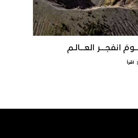
ــومَ انفجـــــر العــــالـم
اقرأ