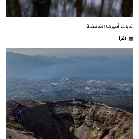
غابات أميركـا الغامضـة
اقرأ