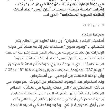
في دولة الإمارات من نباتات مزروعة في مياه البحر تحت
إشراف "جامعة خليفة"، حسب ما أعلن أمس "اتحاد أبحاث
الطاقة الحيوية المستدامة" -الذي لا...
18 يناير 2019
صحيفة الاتحاد
أطلقت "الاتحاد للطيران" أول رحلة تجارية في العالم يتم
تشغيلها بـ "وقود حيوي" مستدام يتم إنتاجه محلياً في دولة
الإمارات من نباتات مزروعة في مياه البحر تحت إشراف "جامعة
خليفة"، حسب ما أعلن أمس "اتحاد أبحاث الطاقة الحيوية
المستدامة" -الذي لا يهدف للربح- موضحاً أن الطائرة من طراز
"بوينغ 787"، ومزودة بمحركات جنرال إلكتريك فئة "GEnx-1B"،
وأن الرحلة انطلقت من أبوظبي إلى أمستردام.
وتم استخراج هذا الوقود المستدام من الزيوت الموجودة في
نباتات "الساليكورنيا"، التي تمت زراعتها في منشأة "النظام
المتكامل للطاقة والزراعة بمياه البحر" على مساحة هكتارين
بمدينة مصدر في أبوظبي، وهو أول نظام في العالم يقام
على أراضٍ صحراوية لإنتاج الوقود والغذاء في المياه المالحة.