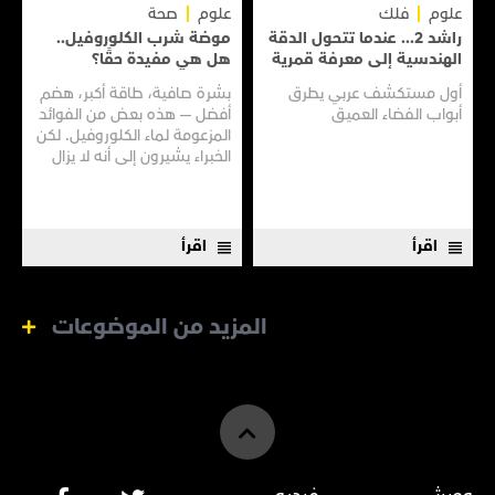
علوم
فلك
علوم
صحة
راشد 2... عندما تتحول الدقة
موضة شرب الكلوروفيل..
الهندسية إلى معرفة قمرية
هل هي مفيدة حقًا؟
أول مستكشف عربي يطرق
بشرة صافية، طاقة أكبر، هضم
أبواب الفضاء العميق
أفضل — هذه بعض من الفوائد
المزعومة لماء الكلوروفيل. لكن
الخبراء يشيرون إلى أنه لا يزال
هناك الكثير مما لا نعرفه
اقرأ
اقرأ
المزيد من الموضوعات