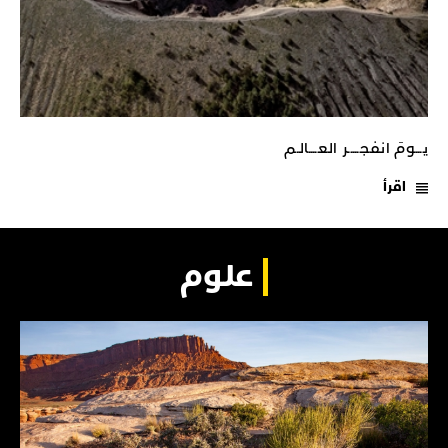
يـــومَ انفجـــــر العــــالـم
اقرأ
علوم