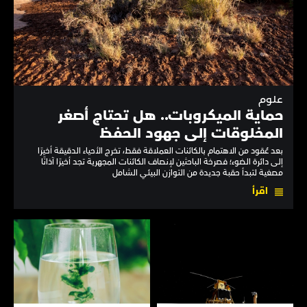
علوم
حماية الميكروبات.. هل تحتاج أصغر
المخلوقات إلى جهود الحفظ
بعد عُقود من الاهتمام بالكائنات العملاقة فقط، تخرج الأحياء الدقيقة أخيرًا
إلى دائرة الضوء؛ فصرخة الباحثين لإنصاف الكائنات المجهرية تجد أخيرًا آذانًا
مصغية لتبدأ حقبة جديدة من التوازن البيئي الشامل
اقرأ