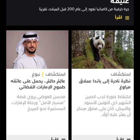
عتيقـة
جرة خزفية من كامبانيا تعود إلى عام 200 قبل الميلاد، تقريبًا
اقرأ
استكشاف
استكشاف
نبوغ
نظرة نادرة إلى بانـدا عملاق
عالِمٌ حالِمٌ.. يحمل على عاتقه
مراوغ
طموح الإمارات الفضائي
لالتقاط صورة لدب الصين
محسن العوضي يروي قصـة
الشهير ذي اللونين الأسود
"مسبـار الأمـل" ورحلة الإمارات
والأبيض، كان على مصوّر مبتكر
المستمرة نحـو المريـخ
أن يعثر عليه أولًا.
اقرأ
اقرأ