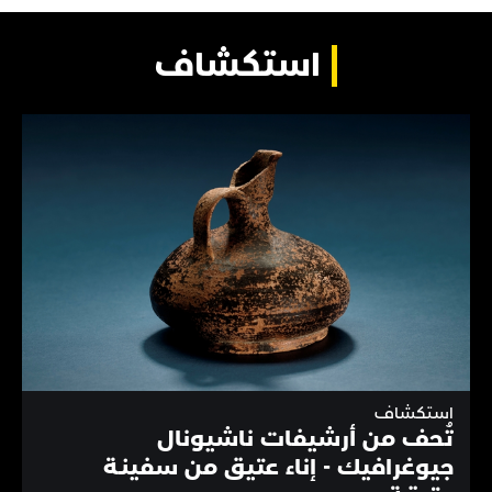
استكشاف
استكشاف
تُحف من أرشيفات ناشيونال
جيوغرافيك - إناء عتيق من سفينـة