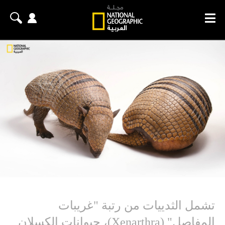
تشمل الثدييات من رتبة "غريبات
المفاصل" (Xenarthra)، حيوانات الكسلان