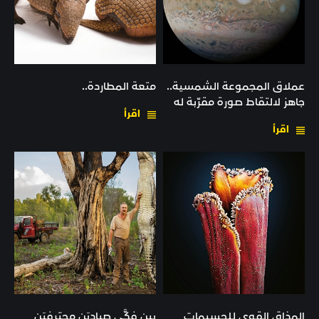
عملاق المجموعة الشمسية..
متعة المطاردة..
جاهز لالتقاط صورة مقرّبة له
اقرأ
اقرأ
المذاق القوي للجسيمات
بين فكَّي صياديَن محترفيَن