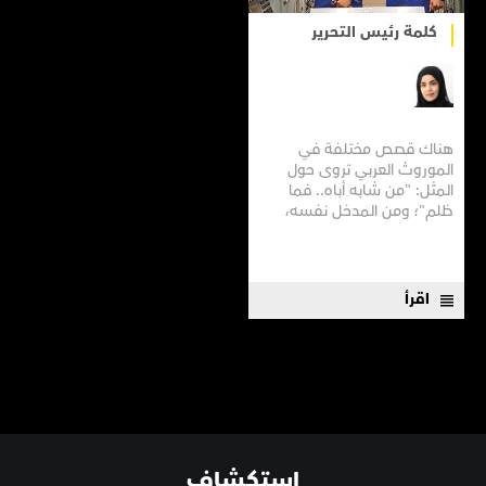
كلمة رئيس التحرير
هناك قصص مختلفة في
الموروث العربي تروى حول
المثل: "من شابه أباه.. فما
ظلم"؛ ومن المدخل نفسه،
وسواء أكان ذلك المثل شطرا
في بيت شعر أم قولا مأثورا،
فإن لنا أن نستخدمه لنقول
خلاصة أحد أجمل مواضيع هذا
اقرأ
العدد "قواعد العشق بلغة
العلم". إذ أثبتت الدراسات...
استكشاف