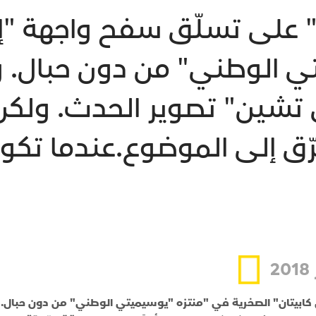
على تسلّق سفح واجهة "إل 
 الوطني" من دون حبال. و
شين" تصوير الحدث. ولكن كا
رّق إلى الموضوع.عندما تك
2
ابيتان" الصخرية في "منتزه "يوسيميتي الوطني" من دون حبال.