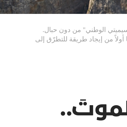
سيميتي الوطني" من دون حبال.
ولاً من إيجاد طريقة للتطرّق إلى
موتَ..