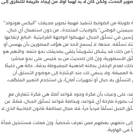
ر الحدث. ولكن كان لا بد لهما أولاً من إيجاد طريقة للتطرّق إلى
طويلة من الضوابط لتنفيذ مَهمة تصوير صديقك "أليكس هونولد"
وسيميتي الوطني" بالولايات المتحدة.. من دون استعمال أي حبال.
ين في تسلّق الجبال، ليهبطوا الواجهة الغرانيتية -البالغ ارتفاعها
قك أثناء تسلّقه. عندها، لا يُسمح لأحد من هؤلاء المصورين بأن يهمس أو
ياً من ذلك قد يشكل تشويشاً يلقي بصديقك نحو حتفه. والأهم هو
لّق الأسطورية، وإنْ كان للحديث من بد فليس على نحوٍ مباشر؛
 لعدم الإخلال بحالته الذهنية المضبوطة بدقة.. حالة هي خليطٌ
نة العميقة. ولا ينبغي لك عند الإشارة إلى موضوع التسلق أن
تسلّق بلا حبال أو تجهيزات أمان)، بل استخدم التعبير الملطّف،
عد، على وعيك بأن فكرة وجود قواعد أصلاً هي فكرة تتعارض مع
فُ بصورة صارخة أي قواعد، وبخاصة قواعد تسلّق الجبال، فضلاً عن
بل تسلّقاً فردياً حراً، فلا مجال لمخالفة قانون الجاذبية الذي لا
ا إلى حتفهم، بعضهم ممن تعرف شخصياً. وإنْ فعلت فستتخيل فجأة
في الهاوية.