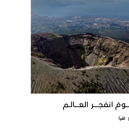
ــومَ انفجـــــر العــــالـم
اقرأ