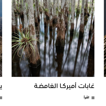
غابات أميركـا الغامضـة
يـ
اقرأ