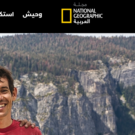
وحيش
استك