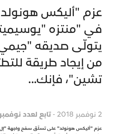
عزم "أليكس هونولد" 
في "منتزه "يوسيميتي
يتولّى صديقه "جيمي ت
من إيجاد طريقة للتط
تشين"، فإنك...
2 نوفمبر 2018 -
تابع لعدد نوفمبر 018
عزم "أليكس هونولد" على تسلّق سفح واجهة "إل ك