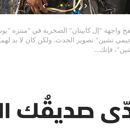
 واجهة "إل كابيتان" الصخرية في "منتزه "يو
مي تشين" تصوير الحدث. ولكن كان لا بد لهما أ
ن"، فإنك...
ّى صديقُك ال