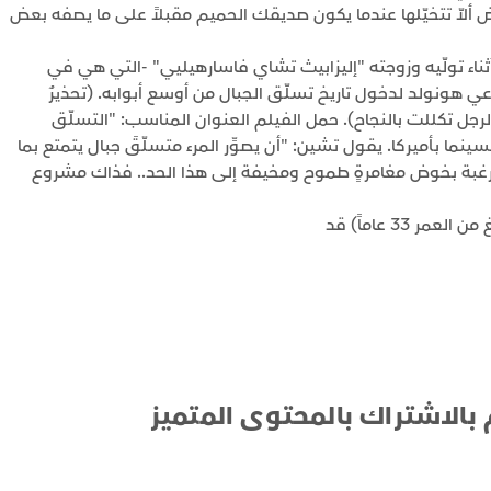
ض ألاّ تتخيّلها عندما يكون صديقك الحميم مقبلاً على ما يصفه بعض
أثناء تولّيه وزوجته "إليزابيث تشاي فاسارهيليي" -التي هي في
 هونولد لدخول تاريخ تسلّق الجبال من أوسع أبوابه. (تحذيرٌ
ل تكللت بالنجاح). حمل الفيلم العنوان المناسب: "التسلّق
حالياً في دور السينما بأميركا. يقول تشين: "أن يصوِّر المرء متسلّقَ جبال يتمتع بما
غبة بخوض مغامرةٍ طموح ومخيفة إلى هذا الحد.. فذاك مشروع
 بالاشتراك بالمحتوى المتميز