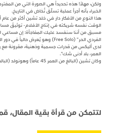
ولكن، مهلاً! هذه تحديداً هي الصورة التي من المفتر
الخبراء بأنه أجرأ عملية تسلّق تُخاض في التاريخ.
هذا النوع من الأفكار دار في خلد تشين أكثر من عام 
الوقت نفسه شريكته في إنتاج الأفلام- توثيقَ مساعي
مسبق من أننا سنفسد عليك المفاجأة: إن مساعي الرج
الفردي الحر" (Free Solo) وهو يُعرض 
لدى أليكس من قدرات جسمية وذهنية، مقرونة مع ر
العمر، بلا أدنى شك".
وكان تشين (البالغ من العمر 45 عاماً) وهونولد (البالغ من العمر 33 عاماً) قد
لتتمكن من قرأة بقية المقال، قم