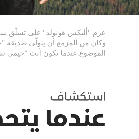
عزم "أليكس هونولد" على تسلّق سفح
وكان من المزمع أن يتولّى صديقه "جي
الموضوع.عندما تكون أنت "جيمي تشي
استكشاف
عندما يتحد