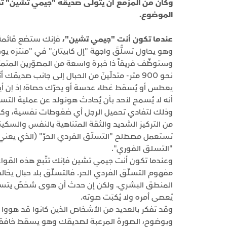
وكان من المزمع أن يتولّى صديقه "جيمي تشين" تصوي
الموضوع.
عندما تكون أنت "جيمي تشين"،
فإنك ستضع قائمة 
وهو يحاول تسلُّقَ واجهة "إل كابيتان" في "منتزه ي
وستوظّف فريقاً ذا خبرة واسعة من المصوّرين المتمرّس
نحو 900 متر- متدلّينَ من الحبال إلى جانب صدي
يعطس أو يُسقط غطاء عدسة أو يحرّك حصاة؛ إذ إن أ
أنه لا يُسمح لأحد بأن يُحادث هونولد عن عملية التس
وذلك لتفادي تحميل الرجل أي ضغوطات نفسية، وكذلك
من التركيز الشديد والثقة المتناهية بالنفس والسكي
تستعمل مصطلح "التسلّق الفردي الحرّ" (الذي يعني ال
"التسلق الفوري".
وعندما تكون أنت جيمي تشين فإنك تتّبع هذه القوا
مفهوم التسلّق الفردي الحر. فالتسلّق بلا حبال يخال
المنطق البشري. ولكن إن حدث أن هوى شخصٌ يتسلّق الج
يُعصى أمره ولا يُكبَت صوته.
وقد تفكر بالعديد من الأشخاص الذين كانوا قد هوو
وبوضوح، الصورةَ المرعبة لصديقك وهو يسقط خافقاً 