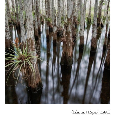
غابات أميركـا الغامضـة