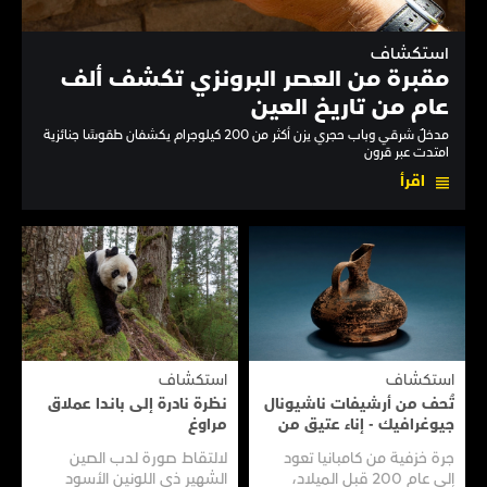
استكشاف
مقبرة من العصر البرونزي تكشف ألف
عام من تاريخ العين
مدخلٌ شرقي وباب حجري يزن أكثر من 200 كيلوجرام يكشفان طقوسًا جنائزية
امتدت عبر قرون
اقرأ
استكشاف
استكشاف
تُحف من أرشيفات ناشيونال
نظرة نادرة إلى بانـدا عملاق
جيوغرافيك - إناء عتيق من
مراوغ
سفينـة عتيقـة
جرة خزفية من كامبانيا تعود
لالتقاط صورة لدب الصين
إلى عام 200 قبل الميلاد،
الشهير ذي اللونين الأسود