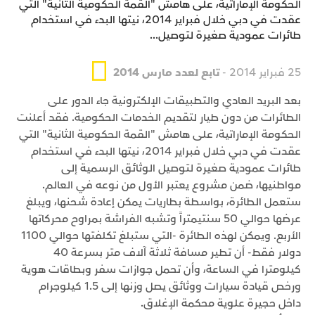
الحكومة الإماراتية، على هامش "القمة الحكومية الثانية" التي
عقدت في دبي خلال فبراير 2014، نيتها البدء في استخدام
طائرات عمودية صغيرة لتوصيل...
25 فبراير 2014 -
تابع لعدد مارس 2014
بعد البريد العادي والتطبيقات الإلكترونية جاء الدور على
الطائرات من دون طيار لتقديم الخدمات الحكومية. فقد أعلنت
الحكومة الإماراتية، على هامش "القمة الحكومية الثانية" التي
عقدت في دبي خلال فبراير 2014، نيتها البدء في استخدام
طائرات عمودية صغيرة لتوصيل الوثائق الرسمية إلى
مواطنيها، ضمن مشروع يعتبر الأول من نوعه في العالم.
ستعمل الطائرة، بواسطة بطاريات يمكن إعادة شحنها، ويبلغ
عرضها حوالي 50 سنتيمتراً وتشبه الفراشة بمراوح محركاتها
الأربع. ويمكن لهذه الطائرة -التي ستبلغ تكلفتها حوالي 1100
دولار فقط- أن تطير مسافة ثلاثة آلاف متر بسرعة 40
كيلومترا في الساعة، وأن تحمل جوازات سفر وبطاقات هوية
ورخص قيادة سيارات ووثائق يصل وزنها إلى 1.5 كيلوجرام
داخل حجيرة علوية محكمة الإغلاق.