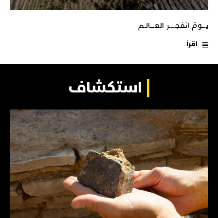
يـــومَ انفجـــــر العــــالـم
اقرأ
استكشاف