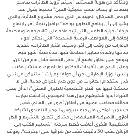
وللتأكد من هوية المستلم "سيتم تزويد الطائرات بماسح
بصمات أو بنظام مسح لشبكية العين" حسبما يقول عبد
الرحمن السركال، المهندس الذي صمم مشروع الطائرة، والذي
يشير إلى أن برنامج التطوير يواجه "عراقيل تتمثل في ارتفاع
درجات حرارة الطقس التي تزيد عادة على 40 درجة مئوية صيفاً،
إضافة إلى العواصف الرملية الشديدة" التي تجتاح أجواء
الإمارات من وقت إلى آخر. وسيتم اختبار الطائرات، لتحديد
متانتها وكفاءة معايير السلامة فيها، مدة ستة أشهر فيما
يتوقع على نطاق واسع أن تدخل الخدمة خلال عام من الآن.
وعلى الرغم من تأكيدات الدكتور نوا رافورد، مستشار مكتب
رئيس الوزراء الإماراتي، من أن دولة الإمارات "ستتمكن من تبني
خيار استخدام الطائرات من دون طيار لأغراض مدنية، لأن لا
مشكلة لديها مع الأطر التنظيمية للطيران المدني"، إلا أن بعض
الخبراء أبدوا شكوكهم حول هذا الموضوع. إذ لاقت تجارب
مماثلة مصاعب عملية في أماكن أخرى في العالم. ففي
ديسمبر الماضي قال جيف بيزوس، المدير التنفيذي لشركة
أمازون الأميركية العملاقة، إن مشاكل تتعلق بالتشريع والأطر
التنظيمية الأخرى أعاقت خطط شركته "لتسليم الكتب إلى
الزبائن عقب 30 دقيقة فقط من شرائها على الإنترنت". وتوقع