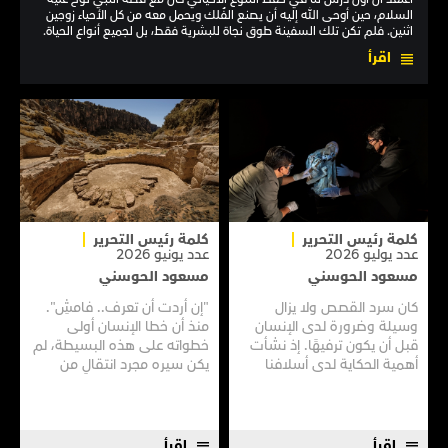
السلام، حين أوحى الله إليه أن يصنع الفُلك ويحمل معه من كل الأحياء زوجين
اثنين. فلم تكن تلك السفينة طوق نجاة للبشرية فقط، بل لجميع أنواع الحياة.
اقرأ
كلمة رئيس التحرير
كلمة رئيس التحرير
عدد يوليو 2026
عدد يونيو 2026
مسعود الحوسني
مسعود الحوسني
كان سرد القصص ولا يزال
"إن أردت أن تعرف.. فامشِ".
وسيلة وضرورة لدى الإنسان
منذ أن خطا الإنسان أولى
قبل أن يكون ترفيهًا. إذ نشأت
خطواته على هذه البسيطة، لم
أهمية الحكاية لدى أسلافنا
يكن سيره مجرد انتقالٍ من
الأوائل منذ الزمن الغابر، حين
مكانٍ إلى مكان أو بحثًا عن
كانوا يتحلّقون حول النار لتبادل
لقمة عيش فقط، بل أيضًا سعيًا
روايات بشأن وجود وحوش
فطريًا لفهم العالم وإشباع
مفترسة هنا أو هناك.
الفضول واكتشاف المجهول.
اقرأ
اقرأ