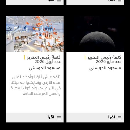
كلمة رئيس التحرير
كلمة رئيس التحرير
عدد مايو 2026
عدد أبريل 2026
مسعود الحوسني
مسعود الحوسني
"لقد عاش آباؤنا وأجدادنا على
هذه الأرض وتعايشوا مع بيئتنا
في البر والبحر وأدركوا بالفطرة
والحس المرهف الحاجة
للمحافظة عليها وأن يأخذوا
منها قدر احتياجهم فقط
ويتركوا منها ما تجد فيه الأجيال
القادمة مصدرًا للخير ونبعًا
اقرأ
اقرأ
للعطاء".