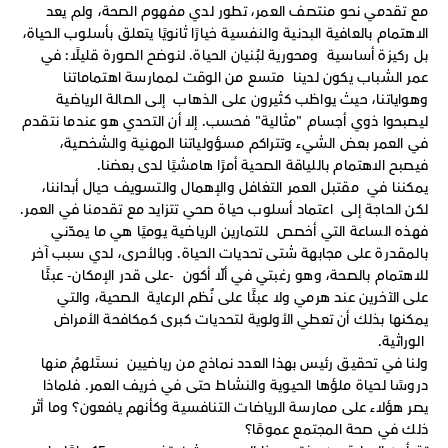
مع تقدمي نحو منتصف العمر، تطور لدي مفهوم الصحة، ولم يعد
الاهتمام بالعافية البدنية والنفسية خيارًا ثانويًا يتعلق بأسلوب الحياة،
بل ركيزة أساسية ومحورية لبُنيان الحياة. لنوضح الصورة قليلًا: في
عمر الشباب يكون لدينا متسع من الوقت لممارسة اهتماماتنا
وهواياتنا، حيث يواظب كثيرون على الذهاب إلى الصالة الرياضية
ليصبحوا ذوي أجسام "مثالية" فحسب. إلا أن التحدي هو عندما نتقدم
في العمر بعض الشيء وتتراكم مسؤولياتنا المهنية والشخصية،
فيصبح الاهتمام باللياقة الصحية أمرًا هامشيًا لدى بعضنا.
يمكننا في مقتبل العمر التغافل والإهمال والتسويف حيال أبداننا،
لكن الحاجة إلى اعتماد أسلوب حياة صحي تتزايد مع تقدمنا في العمر.
فهذه الساعة التي أخصص للتمارين الرياضية يوميًا هي ما يمدّني
بالمقدرة على مجابهة شتى تحديات الحياة. وبالأحرى، لدي سبب آخر
للاهتمام بالصحة، وهو رغبتي في ألّا أكون -على قدر الإمكان- عبئًا
على الآخرين عند هرمي ولا عبئًا على نُظم الرعاية الصحية، والتي
يمكنها بذلك أن تعطي الأولوية لتحديات كبرى كمكافحة الأمراض
الوراثية.
ولنا في تحقيق رئيس بهذا العدد نماذج من رياضيين نستَلهمُ منها
دروسًا لحياة ملؤها الحيوية والنشاط حتى في خريف العمر. فلماذا
يصر هؤلاء على ممارسة الرياضات التنافسية وكأنهم يافعون؟ وما أثر
ذلك في صحة المجتمع عمومًا؟