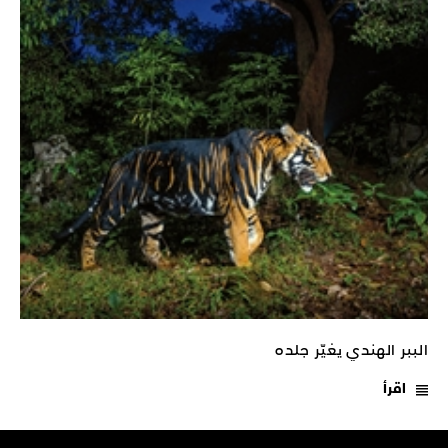
الببر الهندي يغيّر جلده
اقرأ