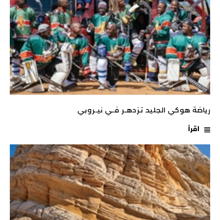
رياضة هوكي الجليد تـزدهــر فــي نيــروبي
اقرأ