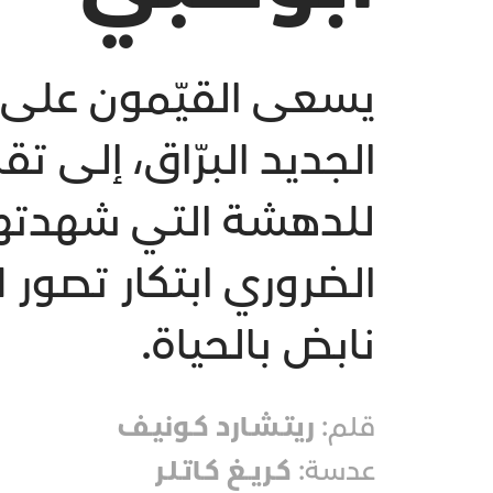
يسعى القيّمون على "
الجديد البرّاق، إلى تق
للدهشة التي شهدتها
الضروري ابتكار تصور 
نابض بالحياة.
قلم:
ريتـشـارد كـونيـف
عدسة:
كـريــغ كـاتـلـر