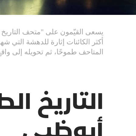
يسعى القيّمون على "متحف التاريخ ا
أكثر الكائنات إثارة للدهشة التي شه
المتاحف طموحًا، ثم تحويله إلى واقع
التاريخ ا
أبوظبي