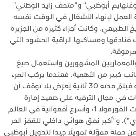
تحف غوغنهايم أبوظبي" و"متحف زايد الوطني"
ة العمل لإنهاء الأشغال في الوقت نفسه
 الطبيعي. وكانت أجزاء كثيرة من الجزيرة
ذب فنادقها ومساكنها الراقية الحشود التي
رموقة.
 والمعماريين المشهورين واستعمال صيغ
ب كبير من الأهمية. فعندما يركب المرء
مصعد أحد فنادق المدينة، سيُذَكِّرُه فيلمٌ مدته 30 ثانية يُعرَض بلا توقف أن
ات في مجال الترفيه على صعيد إمارة
أبوظبي، تمتلك حلبة سباق لسيارات الفورمولا 1، وأسرع أفعوانية في العالم
ي")، و"أكبر نفق هوائي داخلي للقفز الحر
 حملة مموَّلة تمويلًا جيدا لتحويل أبوظبي