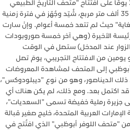
نوفمبر 2025، ولم يتبق سوى 20 يومًا على افتتاح "متحف التاريخ الطبيعي
أبوظبي"، وهو مبنى تبلغ مساحته 35 ألف متر مربع، شُيّد وجُهّز في فترة زمنية
للغاية" حيث لم تتعد خمسة أعوام. وإنْ سارت
 الرئيسة الأخيرة (وهي آخر خمسة صوروبودات
ا وستستقبل الزوار عند المدخل) ستصل في الوقت
يومين من الافتتاح التجريبي، يومَ تصل
أبوظبي إلى المتحف لمشاهدة المعروضات
 ذلك الديناصور، وهو من نوع "ديبلودوكس"،
 قد اكتمل بعد. ومع ذلك، لم يكن هناك أي
لى جزيرة رملية خفيضة تسمى "السعديات"،
لإمارات العربية المتحدة، خليج صغير قبالة
من "متحف اللوفر أبوظبي" الذي افتُتح في