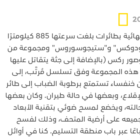
وصلت الديناصورات إلى وجهتها النهائية بطائرات بلغت سرعتها 885 كيلومترًا
يبلودوكس" و"ستيجوسوروس" ومجموعة من
وصور ركس (بالإضافة إلى جثة يتقاتل عليها
 هذه المجموعة وفق تسلسل مُرتَّب، إلى
 من خنفساء تستمتع برطوبة الضباب إلى طائر
إقلاع، وبعضها في حالة طيران. وكان بعضها
 حالته، ويخضع لمسح ضوئي بتقنية الأبعاد
 تجميعه على أرضية المتحف، وذلك لفسح
اعًا عبر باب منطقة التسليم. كنا في أوائل