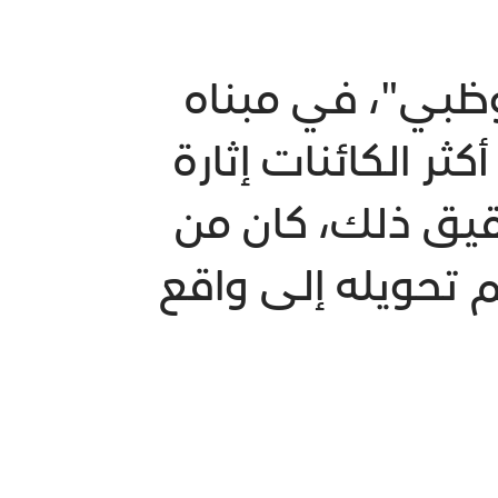
وظبي"، في مبناه
كثر الكائنات إثارة
قيق ذلك، كان من
م تحويله إلى واقع