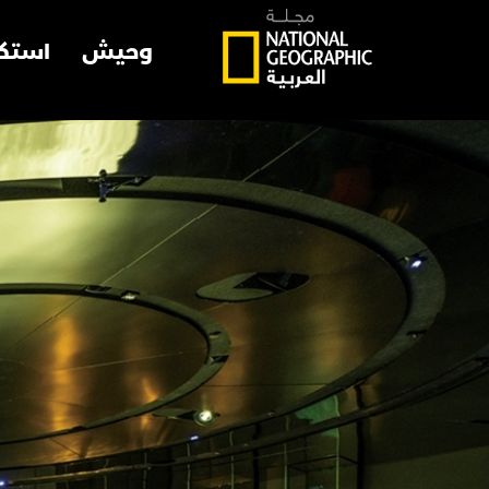
وحيش
استك