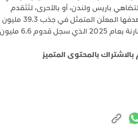
ضاهي باريس ولندن، أو بالأحرى، لتَتَقدم
باريس ولندن، إذا حققت أبوظبي هدفها المعلَن المتمثل في جذب 39.3 مليون
زائر سنويًا في أفق عام 2030، مقارنة بعام 2025 الذي سجل قدوم 6.6 مليون
 بالاشتراك بالمحتوى المتميز