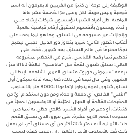
الوظيفة إلى درجة أن كثيرًا من الغربيين لا يعرفون أنه اسم
قومية وليس مهنة. لكن وعلى مرّ الخمسة عشر عامًا
الماضية، ظل أفراد الشيربا يؤسسون شركات إرشاد جبلي
رائدة، ويسعون بأنفسهم لتحقيق أرقام قياسية عالمية
وإنجازات غير مسبوقة في التسلق. وها هو نيما يقف على
أعتاب التطور التالي: شيربا يتجاوز دور الدليل الجبلي ليصبح
نجمًا محترفًا في عالم التسلق. بعد شهرين فقط على
تحطيم نيما رقمه القياسي، شرع في التحضير لمشروعه
التالي: تسلق شتوي لقمة جبل "ماناسلو" البالغة 8163 مترًا،
برفقة "سيموني مورو"، متسلق القمم الشاهقة الإيطالي
الشهير. وفي حال نجحا في ذلك، كما زعما، فإنه سيكون أول
تسلق شتوي لقمة يتجاوز ارتفاعها الـ8000 متر بالأسلوب
"الألبي" الخالص، أي دفعة واحدة، ومن دون استخدام أيٍّ من
المخيمات القائمة أو الحبال المثبَّتة أو الأوكسجين المعبّأ في
قنينات، أو دعم من أفراد الشيربا كالذي حظي به نيما حين
صعوده القمم الأربع عشرة. حتى مورو، الذي تسلق القمم
ذات الثمانية آلاف متر شتاءً أكثر من أي مستلق آخر، لم يفعل
ذلك قَط بالأسلوب الألبي الخالص. إن رحلات كهذه ليست