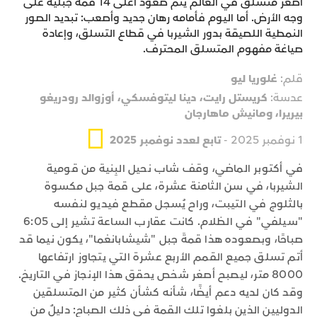
أصغر متسلق في العالم يُتم صعود أعلى 14 قمةً جبلية على
وجه الأرض. أما اليوم فأمامه رهان جديد وأصعب: تبديد الصور
النمطية اللصيقة بدور الشيربا في قطاع التسلق، وإعادة
صياغة مفهوم المتسلق المحترف.
قلم:
غلوريا ليو
عدسة:
كريستل رايت، دينا ليتوفسكي، أوزوالد رودريغو
بيريرا، ومانيش ماهارجان
1 نوفمبر 2025 -
تابع لعدد نوفمبر 2025
في أكتوبر الماضي، وقف شاب نحيل البِنية من قومية
الشيربا، في سن الثامنة عشرة، على قمة جبل مكسوة
بالثلوج في التيبت، وراح يُسجل مقطع فيديو لنفسه
"سيلفي" في الظلام. كانت عقارب الساعة تشير إلى 6:05
صباحًا، وبصعوده هذا قمةَ جبل "شيشابانغما"، يكون نيما قد
أتم تسلق جميع القمم الأربع عشرة التي يتجاوز ارتفاعها
8000 متر، ليصبح أصغر شخص يحقق هذا الإنجاز في التاريخ.
وقد كان لديه دعم أيضًا، شأنه كشأن كثير من المتسلقين
الدوليين الذين بلغوا تلك القمة في ذلك الصباح: دليلٌ من