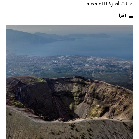
غابات أميركـا الغامضـة
اقرأ