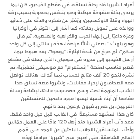
أفراد الشيربا قاد رحلة تسلقه. في مقطع الفيديو، كان نيما
يرتدي بذلة منفوخة مبطّنة وهو يتنفس بصعوبة بسبب رقة
الهواء وقلة الأوكسجين، ويُعَبّر عن شكره والدتَه على دُعائها
ووالدَه على تمويل رحلاته، كما أشار إلى التوتر في أوكرانيا
وغزة داعيًا إلى إنهاء الحرب والكراهية والعنصرية. ثم قال
وهو يلهث: "بصفتي شابًّا مراهقًا، هذه رسالتي إلى كل واحد
منكم"، ثم صرخ من شدة الإثارة: "يوهو!". بعد هبوط نيما،
أرسل الفيديو إلى مديره في مومباي، الذي جعله في مقطع
قصير مناسب لمنصة "إنستغرام" مع موسيقى تحفيزية، ثم
نشره لنحو 20 ألف متابع لحساب نيما آنذاك. هنالك تواصل
معه الصحافيون لإجراء مقابلات، ونشروا قصة تسلق هذا
الشاب الملهمة تحت وسم sherpapower#، لإشاعة رسالة
مفادها أن أبناء شعبه ليسوا مجرد داعمين للمتسلقين
الغربيين، بل هم رياضيون بارعون بحد ذاتهم.
كان هذا المشهد مستبعدًا في الغالب قبل جيل واحد فقط.
فقد دأب أفراد الشيربا منذ زُهاء 120 عامًا على العمل حمّالين
وأدلّاء للمتسلقين الأجانب الباحثين عن المجد على قمم
العالم الشاهقة، حتى أصبح اسم "شيربا" مرادفًا لهذه