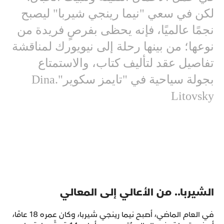
لكن في سعي "نيما رينجي شيربا" ليصبح
نجمًا عالميًا، فإنه يحظى بفرصٍ فريدة من
نوعها؛ من بينها رحلة إلى نيويورك لمناقشة
تفاصيل عقد لتأليف كتاب، والاستمتاع
بجولة سياحية في "تايمز سكوير".Dina
Litovsky
الشيربا.. من الأعالي إلى المعالي
في العام الماضي، أصبح نيما رينجي شيربا، وكان عمره 18 عامًا،