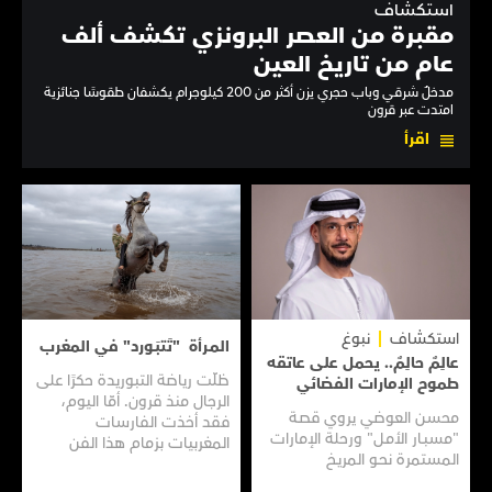
استكشاف
مقبرة من العصر البرونزي تكشف ألف
عام من تاريخ العين
مدخلٌ شرقي وباب حجري يزن أكثر من 200 كيلوجرام يكشفان طقوسًا جنائزية
امتدت عبر قرون
اقرأ
استكشاف
نبوغ
المـرأة "تَتبَـورد" في المغرب
عالِمٌ حالِمٌ.. يحمل على عاتقه
ظلّت رياضة التبوريدة حكرًا على
طموح الإمارات الفضائي
الرجال منذ قرون. أمّا اليوم،
محسن العوضي يروي قصـة
فقد أخذت الفارسات
"مسبـار الأمـل" ورحلة الإمارات
المغربيات بزمام هذا الفن
المستمرة نحـو المريـخ
العريق سعيًا إلى نقله إلى جيل
جديد.