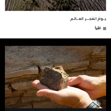
يـــومَ انفجـــــر العــــالـم
اقرأ