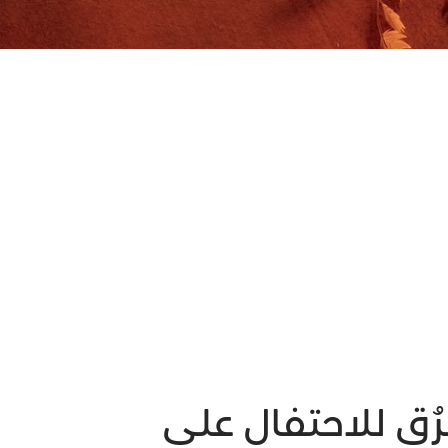
التي ستختم عام 2022، ثمة طرُق للاحتفال على