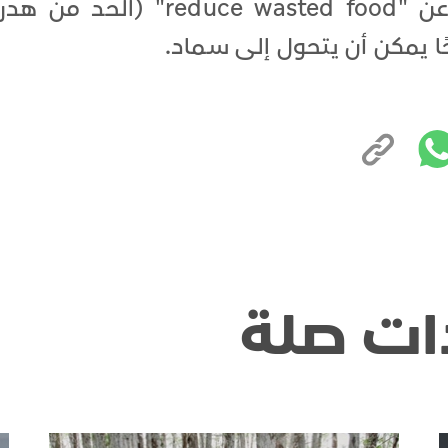
في (epa.gov) من خلال البحث عن "reduce wasted food" (الحد من هدر
ًا يمكن أن يتحول إلى سماد.
ات صلة