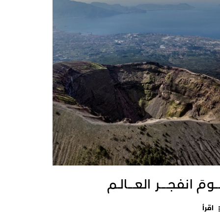
ــومَ انفجـــــر العــــالـم
اقرأ