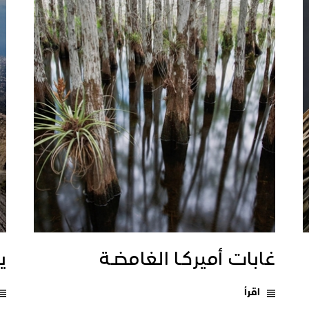
غابات أميركـا الغامضـة
يـ
اقرأ