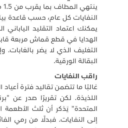
ين
يمكنك اعتماد التقليد اليابان
الهدايا في قطع قماش مربعة قابل
التغليف الذي لا يضر بالغابات. 
البقالة الورقية.
راقب النفايات
غالبًا ما تتضمن تقاليد فترة أعيا
اللذيذة. لكن تقريرًا صدر عن "برن
المتحدة" يَذكر أن ثلث الأطعمة
إلى النفايات. فبدلًا من رمي الف