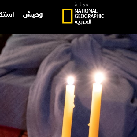
وحيش
استك