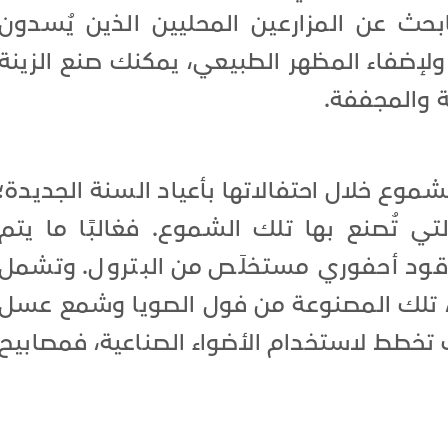
ابحث عن المزارعين المحليين الذين يُسدون
ولإضفاء المظهر الطبيعي، يمكنك صنع الزينة
ة والمجففة.
شموع خلال احتفالاتها بأعياد السنة الجديدة؛
تي تُصنع بها تلك الشموع. فغالبًا ما يتم
وقود أحفوري مستخلَص من البترول. وتشمل
ة، تلك المصنوعة من فول الصويا وشمع عسل
تَ تخطط لاستخدام الأضواء الصناعية، فمصابيح