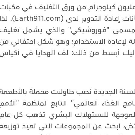
تهي المطاف بما يقرب من 1.5 مليون كيلوجرام من ورق التغليف في مكبات
النفايات كل عام، حسب قاعدة بيانات إعادة التدوير لدى (Earth911.com). ل
ي المسمى "فوروشيكي" والذي يشمل تغليف
ة لإعادة الاستخدام؛ وهو شكل احتفالي من
وإليك أبسط من ذلك: لف الهدايا في أكياس
د السنة الجديدة نَصب طاولات محملة بالأطعمة
امج الغذاء العالمي" التابع لمنظمة "الأمم
 الموجهة للاستهلاك البشري تذهب كل عام
ائض، اِبحث عن المجموعات التي تعيد توزيعه