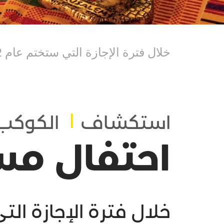
خلال فترة الإجازة التي ستختم عام 2022، ثمة طرُق للاحتفال على نحو مستدام.
استكشاف
الكوكب
احتفال مس