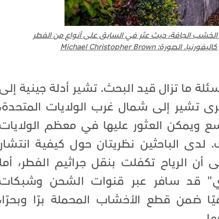
لخشب الجافة، حيث عثر في السابق على أنواع من الفطر
ة: Michael Christopher Brown
ئلة ما تزال قيد البحث. تشير أدلة جينية إلى
خرى تشير إلى شمال غرب الولايات المتحدة،
سع ويمكن العثور عليها في معظم الولايات
 لدى الباحثين نظريتان حول كيفية انتشار
 أن الرياح تكفلت بنقل جراثيم الفطر، أما
طري" قد سافر عبر قنوات الشحن وشبكات
يًا ضمن قطع الأخشاب المحملة برًا وبحرًا،
ا.