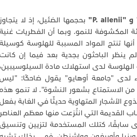
بحجمها الضئيل، إذ لا يتجاوز
البيئة المكشوفة للنمو. وبما أن الفطريات غنية
ء أنها تنتج المواد المسببة للهلوسة كوسيلة
لم ينظر الباحثون بجدية بعد فيما إن كانت
أو الهلوسة لدى استهلاك مادة السيلوسيبين،
لدى "جامعة أوهايو" يقول ضاحكًا: "ليس
 من الاستمتاع بشعور النشوة". لا تنمو هذه
ع الأشجار المتهاوية حديثًا في الغابة بفعل
ب القديمة التي انتُزعت منها معظم العناصر
ى سابقًا، كتلك المستخدمة لتزيين وتنسيق
فورنيا وأوريغون وواشنطن. فهي بذلك تشبه