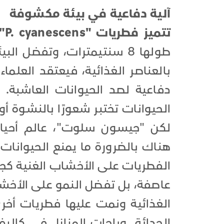
آلية دفاعية في بيئة مكشوفة
تتميز فطريات "P. cyanescens" و "P. allenii"
طولها 8 سنتيمترات، وتفضل 
بالعناصر الغذائية، فيعتقد العلما
دفاعية لصد الحيوانات العاشبة. 
الحيوانات تختبر شعورًا بالنشوة 
لكن "جيسون سلوت"، عالم أحياء 
هناك بالضرورة ما يمنع الحيوانات
الفطريات على الأخشاب الغنية كجذو
عاصفة، بل تفضل النمو على الأخشا
الغذائية ونمت عليها فطريات أخر
الحدائق وباحات المنازل في كالي