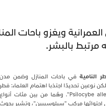
عمرانية ويغزو باحات المنا
 مرتبط بالبشر.
ر النامية
في باحات المنازل وضمن مدن
كن نوعين تحديدًا اجتذبا اهتمام العلماء: فطر
"Psilocybe cyanescens" و "Psilocybe allenii". وهُما من بين مئات أنواع
 احتوائها مركب "سيلوسيبين"، وتشير بحوث