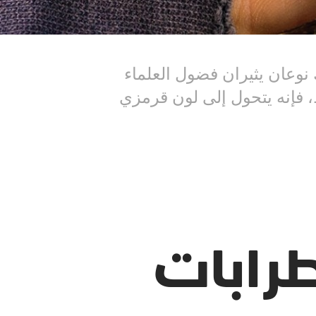
نوعان يثيران فضول العلماء
 فإنه يتحول إلى لون قرمزي
رابات