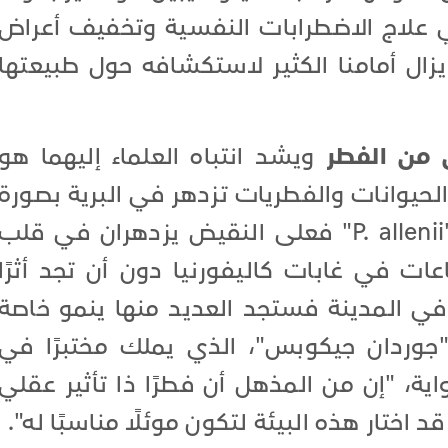
ي علاج الاضطرابات النفسية وتخفيف أعراض
يزال أمامنا الكثير لاستكشافه حول طبيعتها
ن من الفطر
ويشد انتباه العلماء إليهما هو
حيوانات والفطريات تزدهر في البرية بصورة
طبيعية، أما "P. cyanescens" و "P. allenii" فعلى النقيض يزدهران في قلب
ات في غابات كاليفورنيا دون أن تجد أثرًا
في المدينة فستجد العديد منها ينمو خاصة
جوردان جيكوبس"، الذي يملك مختبرًا في
ة، "إن من المذهل أن فطرًا ذا تأثير عقلي
ختار هذه البيئة لتكون موئلًا مناسبًا له".