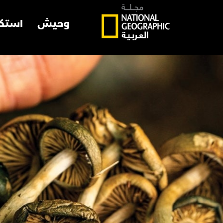
وحيش
استك