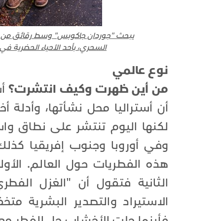
يبحث "جوردان جاكوبس" وسط رقائق من ا
السحري، بأحد الأحياء الحضرية في كاليفورنيا. الصور
نوع عالمي
من أين ظهرت وكيف انتشرت؟
أس
أن أستراليا محل نشأتها، وأدلة أ
لكنها اليوم تنتشر على نطاق وا
وفي أوروبا وجنوب إفريقيا كذلك.
هذه الفطريات حول العالم. الأولى
الثانية فتقول أن "الغزل الف
الاستيراد والتصدير البشرية متخف
فأينما حلت الأخشاب حل الفطر معه