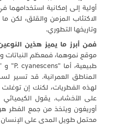
أولية إلى إمكانية استخدامهما ف
الاكتئاب المزمن والقلق، لكن ما 
وتاريخها التطوري.
فمن أبرز ما يميز هذين النوعي
موقع نموهما، فمعظم النباتات وال
المناطق العمرانية. قد تسير لساع
لهذه الفطريات، لكنك إن توغلت 
على الأخشاب. يقول الكيميائي "
أوريغون ويتخذ من جمع الفطر هواي
محتمل طويل المدى على الإنسان قد ا