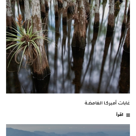
غابات أميركـا الغامضـة
اقرأ