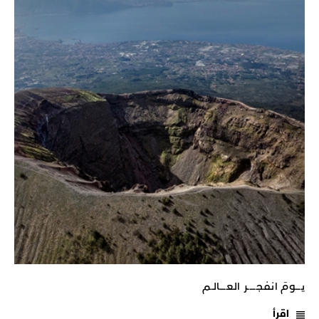
يـــومَ انفجـــــر العــــالـم
اقرأ