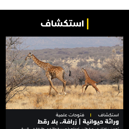
استكشاف
استكشاف
فتوحات علمية
وراثة حيوانية | زرافة.. بلا رقط