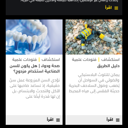
رُصدت زرافتان غير مرقطتين، إحداهما حبيسة والأخرى طليقة في البرية.
اقرأ
استكشاف
فتوحات علمية
استكشاف
فتوحات علمية
دليل الطريق
صحة ودواء | هل يكون للسن
الصناعية استخدام مزدوج؟
يمكن للتلوث البلاستيكي
والضوئي في السواحل أن
تؤدي السن المزروعة عمل سنّ
يُصعب وصول السلاحف البحرية
حقيقية، إذ تساعد صاحبها على
حديثة الفقس إلى مياه المحيط
الأكل والتحدث والابتسام، بل
المفتوحة.
إن لها قدرة أيضًا على
مساعدتهم على السمع، وفقًا
لدراسة أجراها علماء في
"جامعة تونغجي" في شنغهاي.
اقرأ
اقرأ