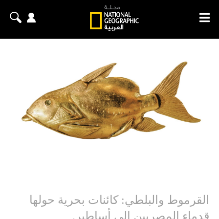
القرموط والبلطي: كائنات بحرية حولها
قدماء المصريين إلى أساطير.