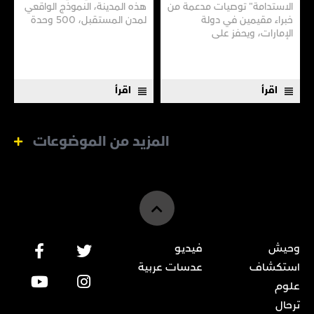
الاستدامة" توصيات مدعمة من
هذه المدينة، النموذج الواقعي
خبراء مقيمين في دولة
لمدن المستقبل، 500 وحدة
الإمارات، ويحفز على
سكنية، فضلًا عن منشآت
الممارسات المستدامة في
ومبانٍ بُنيت لتراعي البيئة
عدة مجالات مثل الأزياء
وتصونها.
المستدامة والحد من إهدار
الطعام والتشجيع على
اقرأ
اقرأ
الأنظمة...
المزيد من الموضوعات
وحيش
فيديو
استكشاف
عدسات عربية
علوم
ترحال