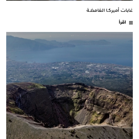
غابات أميركـا الغامضـة
اقرأ