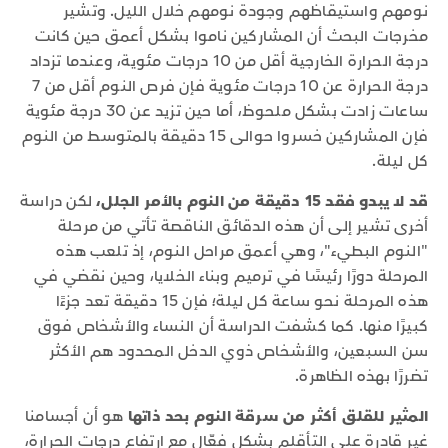
نومهم واستيقاظهم وجودة نومهم خلال الليل. وتشير
مخرجات البحث أن المشاركين ناموا بشكل أعمق حين كانت
درجة الحرارة الخارجية أقل من 10 درجات مئوية، وعندما تزداد
درجة الحرارة عن 10 درجات مئوية فإن فرص النوم أقل من 7
ساعات زادت بشكل ملحوظ، أما حين تزيد عن 30 درجة مئوية
فإن المشاركين خسروا حوالى 15 دقيقة بالمتوسط من النوم
كل ليلة.
قد لا يبدو فقد 15 دقيقة من النوم بالأمر الجلل،
لكن دراسة
أخرى تشير إلى أن هذه الدقائق الناقصة تأتي من مرحلة
"النوم البطيء"، وهي أعمق مراحل النوم، إذ تلعب هذه
المرحلة دورًا رئيسًا في ترميم وبناء الخلايا، وحين نقضي في
هذه المرحلة نحو ساعة كل ليلة؛ فإن 15 دقيقة تعد جزءًا
كبيرًا منها. كما كشفت الدراسة أن النساء والأشخاص فوق
سن السبعين، والأشخاص ذوي الدخل المحدود هم الأكثر
تضررًا بهذه الظاهرة.
المثير للقلق أكثر من سرقة النوم بحد ذاتها
هو أن أجسامنا
غير قادرة على التأقلم بشكل فعّال مع ارتفاع درجات الحرارة،