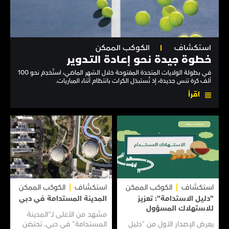
استكشاف
الكوكب الممكن
خطوة جيدة نحو إعـادة التـدوير
في بطولة الولايات المتحدة المفتوحة خلال الشهر الماضي، استُخدِمَ نحو 100
ألف كرة تنس جديدة، إذ تُستبدَل الكرات بانتظام أثناء المباريات.
اقرأ
استكشاف
الكوكب الممكن
استكشاف
الكوكب الممكن
"دليل الاستدامة": تعزيز
المدينة المستدامة في دبي
للاستهلاك المسؤول
مشهد من الأعلى لـ"المدينة
يعرض الإصدار الأول من "دليل
المستدامة" في دبي. تحتضن