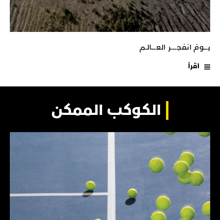
يـــومَ انفجـــــر العــــالـم
اقرأ
الكوكب الممكن