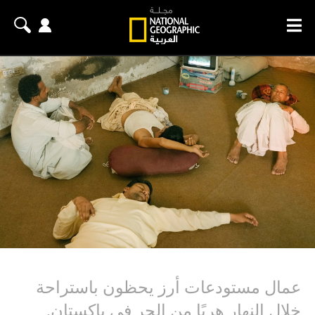
عمال مستودعات أرز يحظون باستراحة
خلال النهار هربًا من الحر في باكستان.