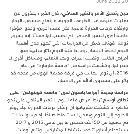
20 June 2022
حين يتعلق الأمر بالتغير المناخي،
فإن الخبراء يحذرون من
تقلبات عنيفة في الظروف الجوية، وارتفاع منسوب البحار،
وارتفاع درجات الحرارة عالميًا. لكن علماء أخرين، وجدوا مؤخرًا
عاقبة أخرى للتغير المناخي لم نحسب لها حسابًا؛ إنه يسرق
نومنا. فهناك فيض من الدراسات التي تظهر مدى أهمية
النوم لصحة الإنسان، وتربط قلة النوم بآثار سلبية منها
أمراض القلب، وتقلب المزاج، وبطء التعلم، ومشاكل أخرى لا
حصر لها. وكشفت دراسة من "جامعة هارفارد" في عام
2016، أن نوم الطالب في غرفة مكيفة الهواء من عدمه قد
يأثر على مستوى أدائه في الاختبار.
دراسة جديدة أجراها باحثون لدى "جامعة كوبنهاغن" على
نطاق أوسع
تربط أعراض قلة النوم بالتغير المناخي على نحو
قاطع، إذ كشفت مخرجاتها أن ارتفاع درجات الحرارة ليلًا يؤخر
الخلود إلى النوم ويعجل الاستيقاظ صباحًا. إذ درسوا بيانات
تم جمعها من 50 ألف شخص ما بين عامي 2015 و 2017
باستخدام أساور تتعقب نشاط المشاركين، وتتبع أوقات