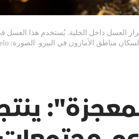
رار العسل داخل الخلية. يُستخدم هذا العسل في
اطق الأمازون في البيرو. الصورة: Ana Elisa Sotelo
عجزة": ينتجه
م مجتمعات ا