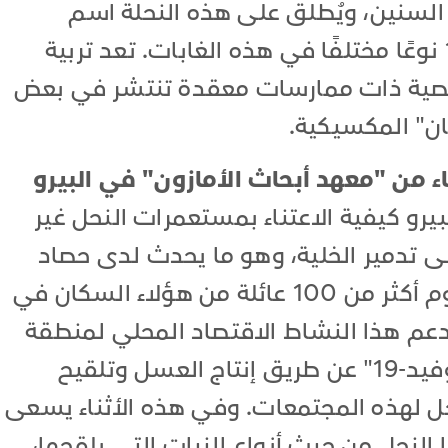
 السنين، ويُطلق على هذه النحلة اسم
"ميليبونيني"، ويوجد منها نحو 175 نوعًا مختلفًا في هذه الغابات. تعد تربية
تخصصية ذات ممارسات معقدة تنتشر في بعض
ان" المكسيكية.
ء من "معهد أبحاث الأمازون" في البيرو
بيرو كيفية الاعتناء بمستعمرات النحل غير
ى تدمير الخلية، وهو ما يحدث لدى حصاد
العسل من الخلايا البرية. تعمل اليوم أكثر من 100 عائلة من هؤلاء السكان في
 يدعم هذا النشاط الاقتصاد المحلي لمنطقة
تُعد من الأشد تضررًا جراء جائحة "كوفيد-19" عن طريق إنتاج العسل وتلقيح
خل لهذه المجتمعات. وفي هذه الأثناء يسعى
النحل من حيث أنواع النبات التي يلقحها،