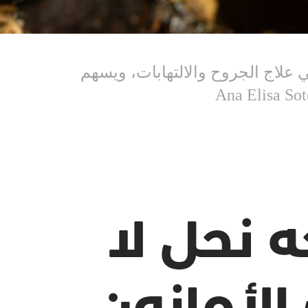
 علاج الجروح والالتهابات، ويسهم
 نحل لا
لأمازون