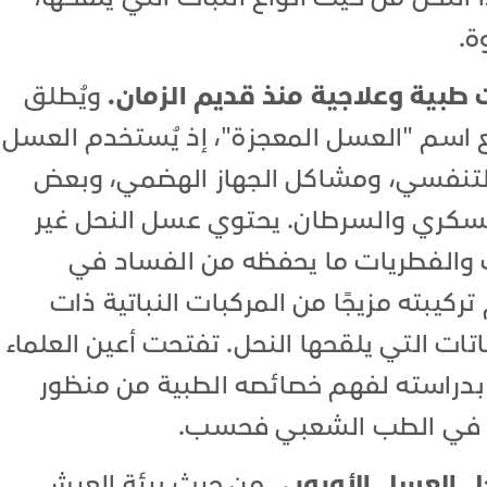
ة.
طبية وعلاجية منذ قديم الزمان.
ويُطلق
 اسم "العسل المعجزة"، إذ يُستخدم العسل
التنفسي، ومشاكل الجهاز الهضمي، وبعض
السكري والسرطان. يحتوي عسل النحل غير
 والفطريات ما يحفظه من الفساد في
 تركيبته مزيجًا من المركبات النباتية ذات
تات التي يلقحها النحل. تفتحت أعين العلماء
 بدراسته لفهم خصائصه الطبية من منظور
ا في الطب الشعبي فحسب.
حل العسل الأوروبي
من حيث بيئة العيش