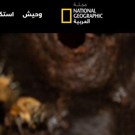
وحيش
استك