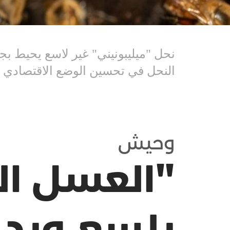
نحل "ميليبونيني" غير لاسع يحيط بج
النحل في تحسين الوضع الاقتصادي لسكان من
وحيش
"العسل الم
يلسع ويدع