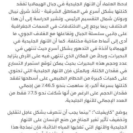
لاحظ العلماء أن الأنهار الجليدية في جبال الهيمالايا تفقد
كتلتها بشكل أسرع في المناطق الشرقية - تأخذ شرق نيبال
وبوتان شمال التقسيم الرئيس. وتشير الدراسة إلى أن هذا
الاختلاف ربما يرجع إلى الاختلافات في السمات الجغرافية
على جانبي سلسلة الجبال وتفاعلها مع الغلاف الجوي، ما
أدى إلى أنماط مناخية مختلفة. كما أن الأنهار الجليدية في
الهيمالايا آخذة في التدهور بشكل أسرع حيث تنتهي في
البحيرات، وبدلاً من المكان الذي تنتهي فيه على الأرض يتزايد
عدد وحجم هذه البحيرات بحيث يمكن توقع استمرار التسارع
في فقدان الكتلة. وبالمثل، فإن الأنهار الجليدية التي تحتوي
على كميات كبيرة من الحطام الطبيعي على أسطحها تفقد
كتلتها بسرعة أكبر، إذ ساهمت بنحو 46.5٪ من إجمالي
فقدان الحجم على الرغم من أنها شكلت نحو 7.5٪ فقط من
العدد الإجمالي للأنهار الجليدية.
يوضح "كاريفيك": "بينما يجب أن نتصرف بشكل عاجل لتقليل
وتخفيف تأثير تغير المناخ من صنع الإنسان على الأنهار
الجليدية والأنهار التي تغذيها المياه الذائبة، فإن نمذجة هذا