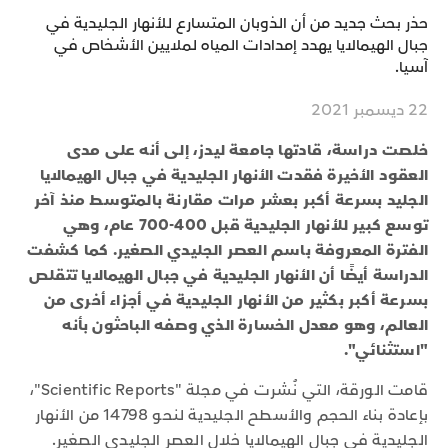
حذر بحث جديد من أن الذوبان المتسارع للأنهار الجليدية في
جبال الهيمالايا يهدد إمدادات المياه لملايين الأشخاص في
آسيا.
22 ديسمبر 2021
خلصت دراسة، قادتها جامعة ليدز، إلى أنه على مدى
العقود الأخيرة فقدت الأنهار الجليدية في جبال الهيمالايا
الجليد بسرعة أكبر بعشر مرات مقارنة بالمتوسط ​​منذ آخر
توسع كبير للأنهار الجليدية قبل 400-700 عام، وهي
الفترة المعروفة باسم العصر الجليدي الصغير. كما كشفت
الدراسة أيضًا أن الأنهار الجليدية في جبال الهيمالايا تتقلص
بسرعة أكبر بكثير من الأنهار الجليدية في أجزاء أخرى من
العالم، وهو معدل الخسارة الذي وصفه الباحثون بأنه
"استثنائي".
قامت الورقة، التي نُشرت في مجلة "Scientific Reports"،
بإعادة بناء الحجم والأسطح الجليدية لنحو 14798 من الأنهار
الجليدية في جبال الهيمالايا خلال العصر الجليدي الصغير.