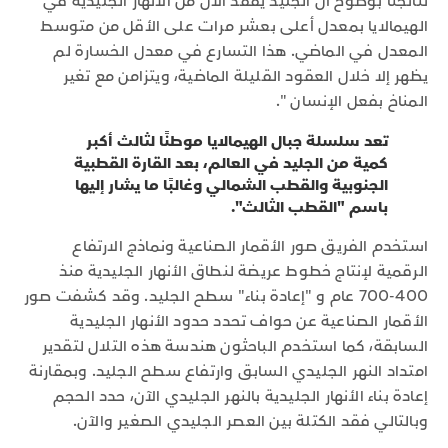
نتائجنا بوضوح أن الجليد يُفقد الآن من الأنهار الجليدية في
الهيمالايا بمعدل أعلى بعشر مرات على الأقل من متوسط ​​
المعدل في الماضي. هذا التسارع في معدل الخسارة لم
يظهر إلا خلال العقود القليلة الماضية، ويتزامن مع تغير
المناخ بفعل الإنسان ".
تعد سلسلة جبال الهيمالايا موطنًا لثالث أكبر
كمية من الجليد في العالم، بعد القارة القطبية
الجنوبية والقطب الشمالي وغالبًا ما يشار إليها
باسم "القطب الثالث".
استخدم الفريق صور الأقمار الصناعية ونماذج الارتفاع
الرقمية لإنتاج خطوط عريضة لنطاق الأنهار الجليدية منذ
400-700 عام و "إعادة بناء" سطح الجليد. وقد كشفت صور
الأقمار الصناعية عن حواف تحدد حدود الأنهار الجليدية
السابقة، كما استخدم الباحثون هندسة هذه التلال لتقدير
امتداد النهر الجليدي السابق وارتفاع سطح الجليد. وبمقارنة
إعادة بناء الأنهار الجليدية بالنهر الجليدي الآن، حدد الحجم
وبالتالي فقد الكتلة بين العصر الجليدي الصغير والآن.