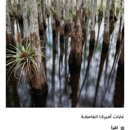
غابات أميركـا الغامضـة
اقرأ