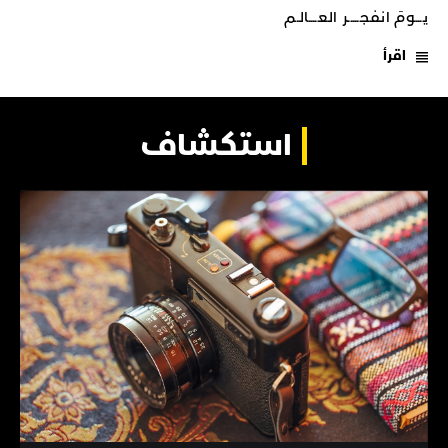
يـــومَ انفجـــــر العــــالـم
اقرأ
استكشاف