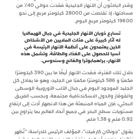
وقدر الباحثون أن الأنهار الجليدية فقدت حوالي 40٪ من
مساحتها، إذ تقلصت من 28000 كيلومتر مربع إلى نحو
19600 كيلومتر مربع اليوم.
تسارع ذوبان الأنهار الجليدية في جبال الهيمالايا
له آثار كبيرة على مئات الملايين من الأشخاص
الذين يعتمدون على أنظمة الأنهار الرئيسة في
آسيا للحصول على الغذاء والطاقة. وتشمل هذه
الأنهار، براهمابوترا والغانج وسندوس.
خلال تلك الفترة، فقدت الأنهار أيضًا ما بين 390 كيلومترًا
مكعبًا و 586 كيلومترًا مكعبًا من الجليد، وهو ما يعادل كل
الجليد الموجود اليوم في جبال الألب الأوروبية الوسطى
والقوقاز والدول الاسكندنافية مجتمعة. وبحسب الفريق
البحثي، فإن المياه المنبعثة من هذا الانصهار أدت إلى ارتفاع
مستويات سطح البحر في جميع أنحاء العالم بما يتراوح بين
0.92 ملم و 1.38 ملم.
يقول "جوناثان كارفيك"، المؤلف الرئيس للدراسة: "تُظهر