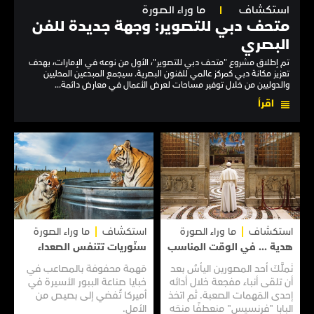
استكشاف
ما وراء الصورة
متحف دبي للتصوير: وجهة جديدة للفن
البصري
تم إطلاق مشروع "متحف دبي للتصوير"، الأول من نوعه في الإمارات، بهدف
تعزيز مكانة دبي كمركز عالمي للفنون البصرية. سيجمع المبدعين المحليين
والدوليين من خلال توفير مساحات لعرض الأعمال في معارض دائمة...
اقرأ
استكشاف
ما وراء الصورة
استكشاف
ما وراء الصورة
هدية ... في الوقت المناسب
سنّوريات تتنفس الصعداء
تَملَّكَ أحد المصورين اليأسُ بعد
مَهمة محفوفة بالمصاعب في
أن تلقى أنباء مفجعة خلال أدائه
خبايا صناعة الببور الأسيرة في
إحدى المَهمات الصعبة. ثم اتخذ
أميركا تُفضي إلى بصيص من
البابا "فرنسيس" منعطفًا منحَه
الأمل.