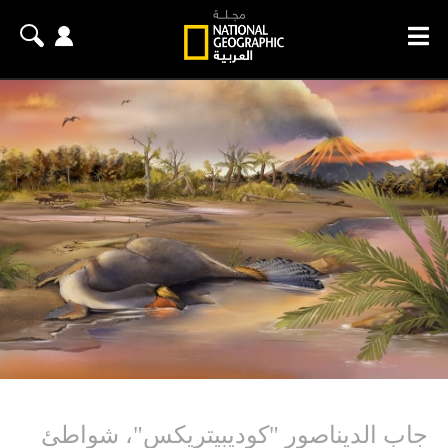
جاب الديناصور "كوديبيتريكس"، شواطئ