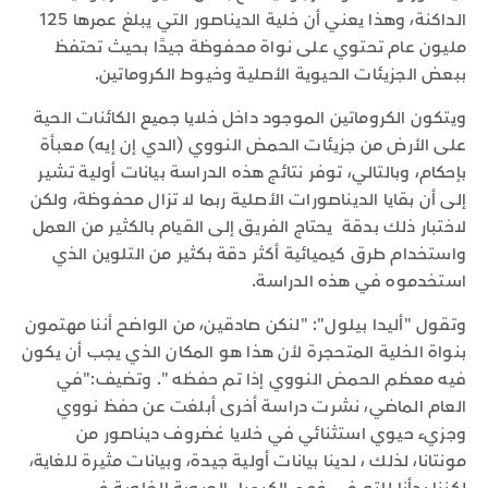
الداكنة، وهذا يعني أن خلية الديناصور التي يبلغ عمرها 125
مليون عام تحتوي على نواة محفوظة جيدًا بحيث تحتفظ
ببعض الجزيئات الحيوية الأصلية وخيوط الكروماتين.
ويتكون الكروماتين الموجود داخل خلايا جميع الكائنات الحية
على الأرض من جزيئات الحمض النووي (الدي إن إيه) معبأة
بإحكام، وبالتالي، توفر نتائج هذه الدراسة بيانات أولية تشير
إلى أن بقايا الديناصورات الأصلية ربما لا تزال محفوظة، ولكن
لاختبار ذلك بدقة يحتاج الفريق إلى القيام بالكثير من العمل
واستخدام طرق كيميائية أكثر دقة بكثير من التلوين الذي
استخدموه في هذه الدراسة.
وتقول "أليدا بيلول": "لنكن صادقين، من الواضح أننا مهتمون
بنواة الخلية المتحجرة لأن هذا هو المكان الذي يجب أن يكون
فيه معظم الحمض النووي إذا تم حفظه ". وتضيف:"في
العام الماضي، نشرت دراسة أخرى أبلغت عن حفظ نووي
وجزيء حيوي استثنائي في خلايا غضروف ديناصور من
مونتانا، لذلك ، لدينا بيانات أولية جيدة، وبيانات مثيرة للغاية،
لكننا بدأنا للتو في فهم الكيمياء الحيوية الخلوية في