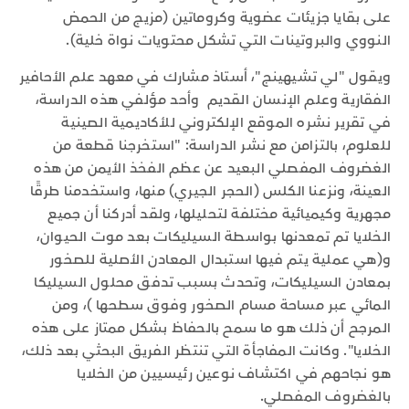
على بقايا جزيئات عضوية وكروماتين (مزيج من الحمض
النووي والبروتينات التي تشكل محتويات نواة خلية).
ويقول "لي تشيهينج"، أستاذ مشارك في معهد علم الأحافير
الفقارية وعلم الإنسان القديم وأحد مؤلفي هذه الدراسة،
في تقرير نشره الموقع الإلكتروني للأكاديمية الصينية
للعلوم، بالتزامن مع نشر الدراسة: "استخرجنا قطعة من
الغضروف المفصلي البعيد عن عظم الفخذ الأيمن من هذه
العينة، ونزعنا الكلس (الحجر الجيري) منها، واستخدمنا طرقًا
مجهرية وكيميائية مختلفة لتحليلها، ولقد أدركنا أن جميع
الخلايا تم تمعدنها بواسطة السيليكات بعد موت الحيوان،
و(هي عملية يتم فيها استبدال المعادن الأصلية للصخور
بمعادن السيليكات، وتحدث بسبب تدفق محلول السيليكا
المائي عبر مساحة مسام الصخور وفوق سطحها )، ومن
المرجح أن ذلك هو ما سمح بالحفاظ بشكل ممتاز على هذه
الخلايا". وكانت المفاجأة التي تنتظر الفريق البحثي بعد ذلك،
هو نجاحهم في اكتشاف نوعين رئيسيين من الخلايا
بالغضروف المفصلي.