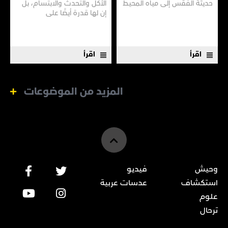
حديثة الفقس إلى مياه المحيط
الأكل والتحدث والابتسام، بل
المفتوحة.
إن لها قدرة أيضًا على
مساعدتهم على السمع، وفقًا
لدراسة أجراها علماء في
"جامعة تونغجي" في شنغهاي.
اقرأ
اقرأ
المزيد من الموضوعات
وحيش
فيديو
استكشاف
عدسات عربية
علوم
ترحال