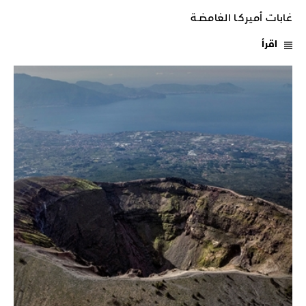
غابات أميركـا الغامضـة
اقرأ