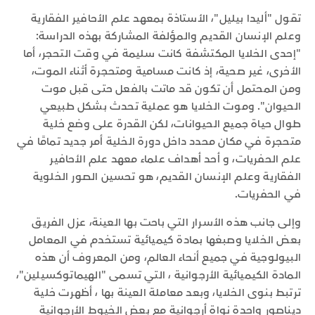
تقول "أليدا بيليل"، الأستاذة بمعهد علم الأحافير الفقارية
وعلم الإنسان القديم والمؤلفة المشاركة بهذه الدراسة:
"إحدى الخلايا المكتشفة كانت سليمة في وقت التحجر، أما
الأخرى، غير صحية، إذ كانت مسامية ومتحجرة أثناء الموت،
ومن المحتمل أن تكون قد ماتت بالفعل حتى قبل موت
الحيوان". وموت الخلايا هو عملية تحدث بشكل طبيعي
طوال حياة جميع الحيوانات، لكن القدرة على وضع خلية
متحجرة في مكان محدد داخل دورة الخلية أمر جديد تمامًا في
علم الحفريات، و أحد أهداف علماء معهد علم الأحافير
الفقارية وعلم الإنسان القديم، هو تحسين الصور الخلوية
في الحفريات.
وإلى جانب هذه الأسرار التي باحت بها العينة، عزل الفريق
بعض الخلايا وصبغها بمادة كيميائية تستخدم في المعامل
البيولوجية في جميع أنحاء العالم، ومن المعروف أن هذه
المادة الكيميائية الأرجوانية ، التي تسمى "الهيماتوكسيلين"،
ترتبط بنوى الخلايا، وبعد معاملة العينة بها ، أظهرت خلية
ديناصور واحدة نواة أرجوانية مع بعض الخيوط الأرجوانية