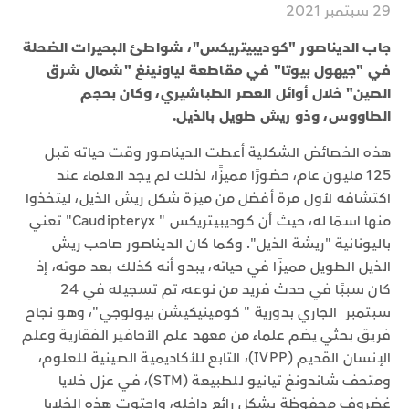
29 سبتمبر 2021
جاب الديناصور "كوديبيتريكس"، شواطئ البحيرات الضحلة
في "جيهول بيوتا" في مقاطعة لياونينغ "شمال شرق
الصين" خلال أوائل العصر الطباشيري، وكان بحجم
الطاووس، وذو ريش طويل بالذيل.
هذه الخصائض الشكلية أعطت الديناصور وقت حياته قبل
125 مليون عام، حضورًا مميزًا، لذلك لم يجد العلماء عند
اكتشافه لأول مرة أفضل من ميزة شكل ريش الذيل، ليتخذوا
منها اسمًا له، حيث أن كوديبيتريكس " Caudipteryx" تعني
باليونانية "ريشة الذيل". وكما كان الديناصور صاحب ريش
الذيل الطويل مميزًا في حياته، يبدو أنه كذلك بعد موته، إذ
كان سببًا في حدث فريد من نوعه، تم تسجيله في 24
سبتمبر الجاري بدورية " كومينيكيشن بيولوجي"، وهو نجاح
فريق بحثي يضم علماء من معهد علم الأحافير الفقارية وعلم
الإنسان القديم (IVPP)، التابع للأكاديمية الصينية للعلوم،
ومتحف شاندونغ تيانيو للطبيعة (STM)، في عزل خلايا
غضروف محفوظة بشكل رائع داخله، واحتوت هذه الخلايا