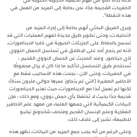
الحفريات القديمة جدًا، نحن بحاجة إلى المزيد من العمل في
هذه النقطة".
ويرى الفريق البحثي أنهم بحاجة إلى إجراء المزيد من
التحليلات، وحتى تطوير طرق جديدة لفهم العمليات التي قد
تسمح بالحفاظ على الجزيئات الحيوية في خلايا الديناصورات،
لأنه لم ينجح أحد على الإطلاق في تسلسل الحمض النووي
لأي ديناصور. وعند الحديث عن الحمض النووي القديم ،
تُستخدم طرق التسلسل لتأكيد ما إذا كان لا يزال محفوظًا
في الحفريات، وحتى الآن ، نجحت هذه الأساليب فقط مع
الأحافير الصغيرة (التي لم يتجاوز عمرها حوالي مليون سنة)،
لكنها لم تعمل أبدًا مع الديناصورات، حيث تعتبر الديناصورات
قديمة جدًا بحيث لا تحتفظ بأي حمض نووي، ومع ذلك ، فإن
البيانات الكيميائية التي جمعها العلماء من معهد علم الأحافير
الفقارية وعلم الإنسان القديم ومتحف شاندونغ تيانيو
للطبيعة، تشير إلى خلاف ذلك.
وعلى الرغم من أنه يجب جمع المزيد من البيانات، تظهر هذه