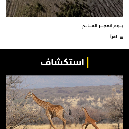
يـــومَ انفجـــــر العــــالـم
اقرأ
استكشاف