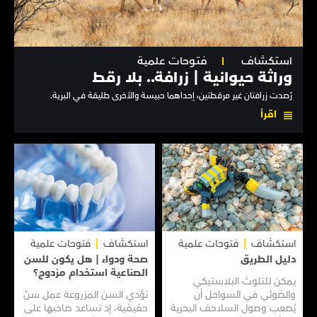
استكشاف
فتوحات علمية
وراثة حيوانية | زرافة.. بلا رقط
رُصدت زرافتان غير مرقطتين، إحداهما حبيسة والأخرى طليقة في البرية.
اقرأ
استكشاف
فتوحات علمية
استكشاف
فتوحات علمية
دليل الطريق
صحة ودواء | هل يكون للسن
الصناعية استخدام مزدوج؟
يمكن للتلوث البلاستيكي
والضوئي في السواحل أن
تؤدي السن المزروعة عمل سنّ
يُصعب وصول السلاحف البحرية
حقيقية، إذ تساعد صاحبها على