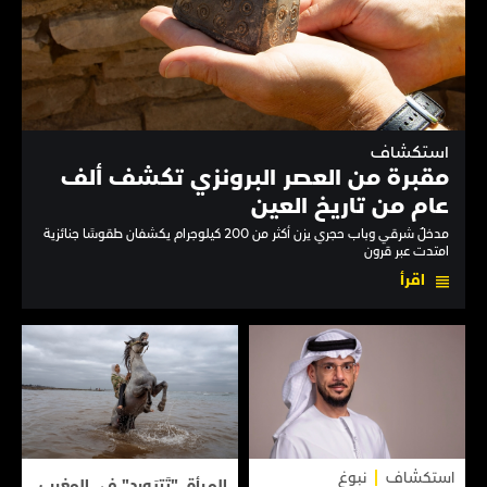
استكشاف
مقبرة من العصر البرونزي تكشف ألف
عام من تاريخ العين
مدخلٌ شرقي وباب حجري يزن أكثر من 200 كيلوجرام يكشفان طقوسًا جنائزية
امتدت عبر قرون
اقرأ
استكشاف
نبوغ
المـرأة "تَتبَـورد" في المغرب