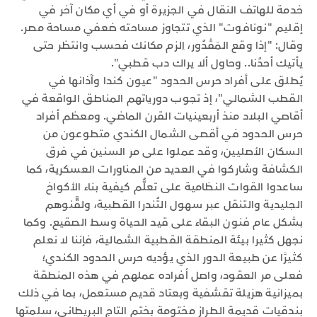
خدمة للهاتف النقال في الجزيرة أو في أي مكان آخر في
إقليم "نونافوت" الذي تتجاوز مساحته ضعفي مساحة مصر.
وقال: "إذا وقع المَقْدُور، اِلزم مكانك فحسب وانتظر حتى
يأتيك أحدُنا.. وحاول ألا يراك دب قطبي".
يُطلق على أفراد حرس الحدود "عيون كندا وآذانها في
القطب الشمالي"، إذ تجوب دورياتهم المناطق الواقعة في
أقاصي البلاد منذ أربعينيات القرن الماضي. ومعظم أفراد
حرس الحدود في أقصى الشمال الكندي متطوعون من
السكان الأصليين، وقد عملوا على مر السنين في فرق
الكشافة وشاركوا في العديد من المناورات العسكرية، كما
ساعدوا القوات النظامية على تعلُّم كيفية بناء الأكواخ
الجليدية والتنقل عبر سهول التُندرا القطبية، ولقَّنوهم
بشكل عام فنون البقاء على قيد الحياة وسط الصقيع. وكما
نجهل كثيرا بيئة المنطقة القطبية الشمالية، فإننا لا نعلم
كثيرًا عن طبيعة الدور الذي يؤديه حرس الحدود الكندي؛
فعلى مر العقود، واصل أفراده عملهم في هذه المنطقة
بميزانية هزيلة تقشفية وبعتاد قديم مستعمل، بما في ذلك
بندقيات قديمة الطراز مختومة بختم التاج البريطاني، سلمتها