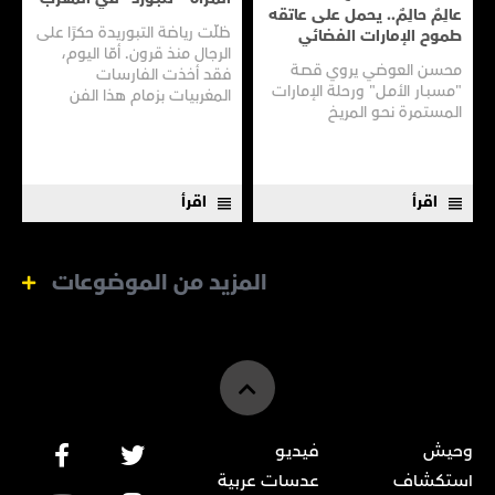
عالِمٌ حالِمٌ.. يحمل على عاتقه
ظلّت رياضة التبوريدة حكرًا على
طموح الإمارات الفضائي
الرجال منذ قرون. أمّا اليوم،
محسن العوضي يروي قصـة
فقد أخذت الفارسات
"مسبـار الأمـل" ورحلة الإمارات
المغربيات بزمام هذا الفن
المستمرة نحـو المريـخ
العريق سعيًا إلى نقله إلى جيل
جديد.
اقرأ
اقرأ
المزيد من الموضوعات
وحيش
فيديو
استكشاف
عدسات عربية