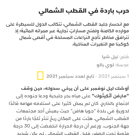
حرب باردة في القطب الشمالي
مع انحسار جليد القطب الشمالي، تتكالب الدول للسيطرة على
موارده الكامِنة ولفتح مساراتٍ تجارية عبر ممراته المائية؛ إذ
تترافق مخاطر تأجج النزاعات المسلحة في أقصى شمال
كوكبنا مع التغيرات المناخية.
قلم:
نيل شيا
عدسة:
لوي بالو
1 سبتمبر 2021 -
تابع لعدد سبتمبر 2021
أوشك ليل نوفمبر على أن يرخي سدوله، حين وقف
"مارفن أتْكِيتُوك"
على مياه بحر جليدية ودعا جنوده إلى
اجتماع بالخارج. كان لم يمض كثيرا على استلامه مهامه قائدًا
لدوريةٍ في بلدة "جويا هافن" حيث يعيش أحد مجتمعات
القطب الشمالي. هبّت على المكان ريحٌ تنثر ثلجًا باردًا من
جهة الجنوب. ورغم أن درجة الحرارة انخفضت إلى 30 درجة
مئوية تحت الصفر، فليل القطب الشمالي لم يكن شديد