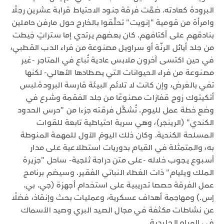
البرودة كعادته. ضمَّت فرقة جنود الاحتياط قرابة عشرين رجلًا
وامرأة من قومية "إنويت" تحلَّقوا بالخارج حول مارفن حاملين
بنادقهم على أكتافهم. كان بعضهم يرتدي إما ستراتٍ خِيطت
من جلد أيائل الرنّة أو سراويل مصنوعة من فراء الدب القطبي،
في حين اكتسى آخرون ملابس عادية تُباع في المتاجر -غير
مصنوعة من فراء الحيوانات التي يصطادها الأهالي- لكنها
تفي بالغرض، وإن كانت لا تلائم البيئة قارسة البرودة.لبس
أتكيتوك زوج قفازات مصنوعًا من جلد الفقمة وشرع في
وضع خطة عمل لليوم. تُشكِّل فرقته جزءا من "حرس الحدود
الكندي" (الرينجر)، وهي سرية احتياطية تابعة للقوات
المسلحة الكندية. وكان ذلك اليومَ الأول للمهمة المنوطة
به، والمتمثلة في القيام بدوريات استطلاعية على مدار
أسبوع يجوب خلاله -على متن دراجة ثلجية- ساحل "جزيرة
الملك ويليام" ذات الغطاء النباتي الفقير. وسيضم برنامج
عمل الفرقة حصصا تدريبية على استخدام أجهزة (جي. بي.
إس.) ومهاجمة أهداف عسكرية، وعمليات بحث وإنقاذ، فضلًا
عن نشاطات مكثفة في مجال الصيد البري وصيد الأسماك
في المياه الجليدية.