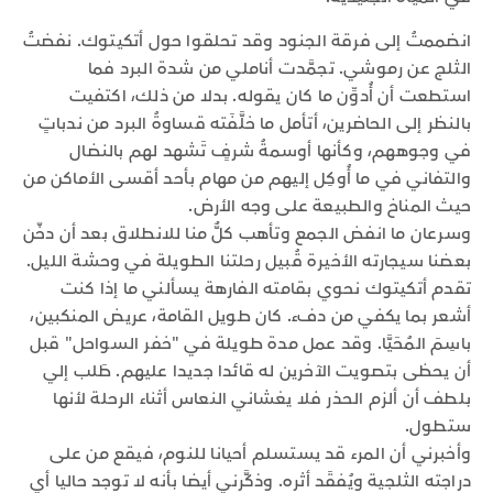
انضممتُ إلى فرقة الجنود وقد تحلقوا حول أتكيتوك. نفضتُ
الثلج عن رموشي. تجمَّدت أناملي من شدة البرد فما
استطعت أن أُدوِّن ما كان يقوله. بدلا من ذلك، اكتفيت
بالنظر إلى الحاضرين، أتأمل ما خلَّفَته قساوةُ البرد من ندباتٍ
في وجوههم، وكأنها أوسمةُ شرفٍ تَشهد لهم بالنضال
والتفاني في ما أُوكِل إليهم من مهام بأحد أقسى الأماكن من
حيث المناخ والطبيعة على وجه الأرض.
وسرعان ما انفض الجمع وتأهب كلٌّ منا للانطلاق بعد أن دخّن
بعضنا سيجارته الأخيرة قُبيل رحلتنا الطويلة في وحشة الليل.
تقدم أتكيتوك نحوي بقامته الفارهة يسألني ما إذا كنت
أشعر بما يكفي من دفء. كان طويل القامة، عريض المنكبين،
باسِمَ المُحَيَّا. وقد عمل مدة طويلة في "خفر السواحل" قبل
أن يحظى بتصويت الآخرين له قائدا جديدا عليهم. طَلب إلي
بلطف أن ألزم الحذر فلا يغشاني النعاس أثناء الرحلة لأنها
ستطول.
وأخبرني أن المرء قد يستسلم أحيانا للنوم، فيقع من على
دراجته الثلجية ويُفقَد أثره. وذكَّرني أيضا بأنه لا توجد حاليا أي