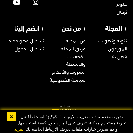
علوم
ترحال
+ المجلة
+ من نحن
+ انضم إلينا
تنويه وتصويب
عن المجلة
تسجيل عضو جديد
الموزعون
فريق المجلة
تسجيل الدخول
اتصل بنا
الفعاليات
والأنشطة
الشروط والأحكام
سياسة الخصوصية
✖
نحن نستخدم ملفات تعريف الارتباط "الكوكيز" لنمنحك أفضل
تجربة مستخدم ممكنة. تعرف على المزيد حول كيفية استخدامها,
© 2022 Copyright مجلة ناشيونال جيوغرافيك العربية
أو قم بتحرير خيارات ملفات تعريف الارتباط الخاصة بك
المزيد