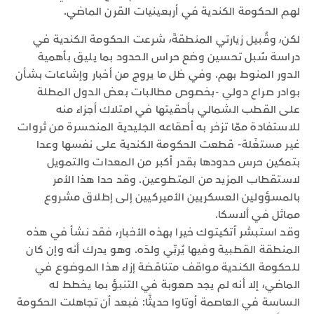
لهم الحكومة الكندية في أربعينيات القرن الماضي.
لكن، وقُبيل زيارتي المنطقةَ، شرعت الحكومة الكندية في
دراسة سُبل تحسين وضع حراس الحدود بما يليق بأهمية
الدور المنوط بهم. وفي ظل ما يروج من أخبار وإشاعات بشأن
بوادر صراع دولي -بخصوص مطالبات بعض الدول المطلة
على القطب الشمالي بأحقيتها في امتلاك أجزاء منه
للاستفادة ممّا تزخر به أصقاعه الجليدية المنحسرة من ثروات
غير مستغَلة- قطعت الحكومة الكندية على نفسها وعدا
بتمكين حرس حدودها بقدر أكبر من المعدات والتمويل
لاستقطاب المزيد من المتطوعين. وقد حدا هذا الأمر
بالمسؤولين العسكريين الأميركيين إلى إطلاق مشروع
مماثل في ألاسكا.
وقد استبشر أتكيتوك خيرا بهذه الأخبار، فقد نشأ في هذه
المنطقة القطبية وفيها يُربِّي ولدَه. وهو يدرك أنه وإن كان
للحكومة الكندية مواقف متناقضة إزاء هذا الموضوع في
الماضي، إلا أنه لم يجد صعوبة في التنبؤ بما يخطط له
الساسة في العاصمة أوتاوا حديثًا: فبعد أن تجاهلت الحكومة