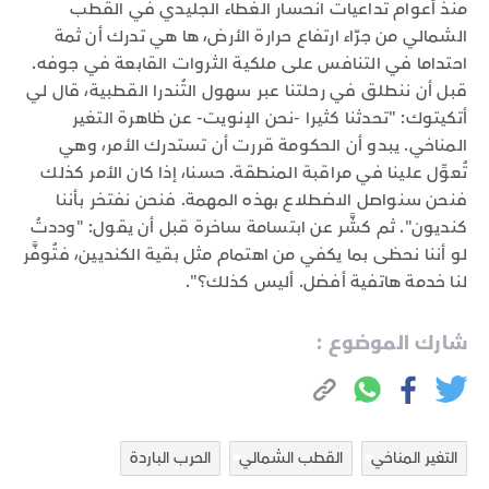
منذ أعوام تداعيات انحسار الغطاء الجليدي في القطب
الشمالي من جرّاء ارتفاع حرارة الأرض، ها هي تدرك أن ثمة
احتداما في التنافس على ملكية الثروات القابعة في جوفه.
قبل أن ننطلق في رحلتنا عبر سهول التُندرا القطبية، قال لي
أتكيتوك: "تحدثنا كثيرا -نحن الإنويت- عن ظاهرة التغير
المناخي. يبدو أن الحكومة قررت أن تستدرك الأمر، وهي
تُعوِّل علينا في مراقبة المنطقة. حسنا، إذا كان الأمر كذلك
فنحن سنواصل الاضطلاع بهذه المهمة. فنحن نفتخر بأننا
كنديون". ثم كشَّر عن ابتسامة ساخرة قبل أن يقول: "وددتُ
لو أننا نحظى بما يكفي من اهتمام مثل بقية الكنديين، فتُوفَّر
لنا خدمة هاتفية أفضل. أليس كذلك؟".
شارك الموضوع :
التغير المناخي
القطب الشمالي
الحرب الباردة