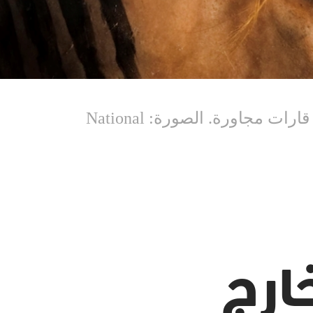
أسلاف الإنسان المعاصر وجِدوا في إفريقيا قبل 300 ألف سنة ثمّ غادروها لاستيطان قارات مجاورة. الصورة: National
ارج