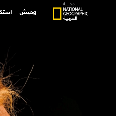
وحيش
استك