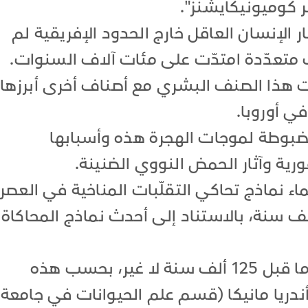
 كوميونيكايشنز".
 الإنسان العاقل خارج الحدود الإفريقية لم
متعدّدة امتدّت على مئات آلاف السنوات.
ت هذا الصنف البشري مع أصناف أخرى أبرزها
في أوروبا.
مضبوطة لموجات الهجرة هذه وأسبابها
رية وآثار الحمض النووي الضنينة.
ء نماذج تحاكي التقلّبات المناخية في العصر
جري القديم على امتداد 300 ألف سنة، بالاستناد إلى أحدث نماذج المحاكاة
وكانت النماذج السابقة تعود إلى ما قبل 125 ألف سنة لا غير، بحسب هذه
ندريا مانيكا (قسم علم الحيوانات في جامعة