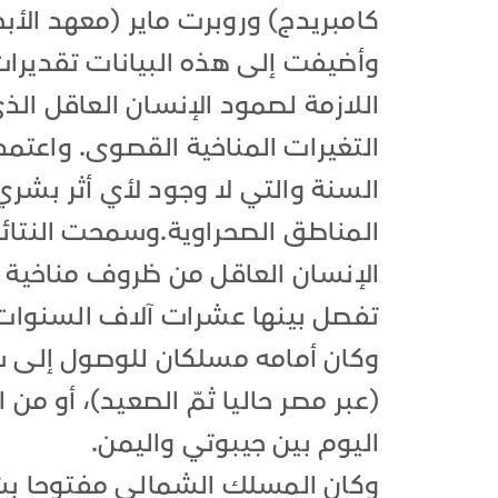
كامبريدج) وروبرت ماير (معهد الأ
وأضيفت إلى هذه البيانات تقديرا
اللازمة لصمود الإنسان العاقل ال
السنة والتي لا وجود لأي أثر بشر
المناطق الصحراوية.وسمحت النتائ
الإنسان العاقل من ظروف مناخية م
تفصل بينها عشرات آلاف السنوات
وكان أمامه مسلكان للوصول إلى شبه
(عبر مصر حاليا ثمّ الصعيد)، أو م
اليوم بين جيبوتي واليمن.
وكان المسلك الشمالي مفتوحا بش