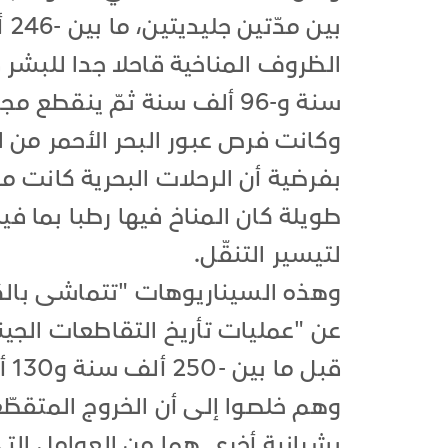
سنة و-96 ألف سنة ثمّ ينقطع مجددا.
وكانت فرص عبور البحر الأحمر من ال
بفرضية أن الرحلات البحرية كانت 
طويلة كان المناخ فيها رطبا بما ف
لتيسير التنقّل.
وهذه السيناريوهات "تتماشى بالكام
عن "عمليات تأريخ التقاطعات الجيني
قبل ما بين -250 ألف سنة و130 ألف سنة"، بحسب الباحثين.
وهم خلصوا إلى أن الخروج المتقطّ
بشرانية أخرى هما من العوامل الت