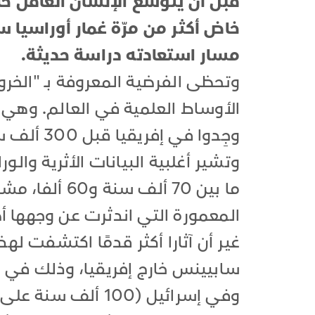
خاض أكثر من مرّة غمار أوراسيا س
مسار استعادته دراسة حديثة.
وتحظى الفرضية المعروفة بـ "الخرو
الأوساط العلمية في العالم. وهي 
وجِدوا في إفريقيا قبل 300 ألف سنة ثمّ غادروها لاستيطان قارات مجاورة.
وتشير أغلبية البيانات الأثرية والو
ما بين 70 ألف 
المعمورة التي اندثرت عن وجهها أص
غير أن آثارا أكثر قدمًا اكتشفت له