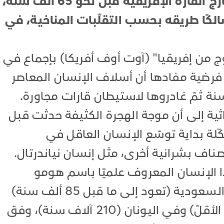
قبل أن يتوسّع الإنسان العاقل خارج القارة الإفريقية قبل نحو 65 ألف سنة،
الكًا طريقه بحسب التقلّبات المناخية، في
ج من إفريقيا" (آوت أوف أفريكا) بإجماع في
فرضية مفادها أن أسلاف الإنسان المعاصر
راثية إلى أن موجة الهجرة الكثيفة حدثت قبل
سنة و60 ألفا، مشكّلة بداية توسّع الإنسان العاقل في
ناف بشرانية أخرى، مثل إنسان نياندرتال.
ذا الإنسان المعروف علميًا باسم هومو
سابيينس خارج إفريقيا، وذلك في السعودية (تعود إلى ما قبل 85 ألف سنة)
وفي إسرائيل (100 ألف سنة على الأقلّ) وفي اليونان (210 آلاف سنة)، وفق