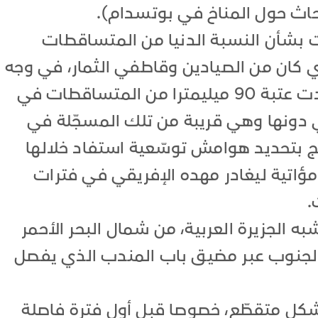
بحاث حول المناخ في بوتسدام).
ت بشأن النسبة الدنيا من المتساقطات
ذي كان من الصيادين وقاطفي الثمار، في وجه
التغيرات المناخية القصوى. واعتمدت عتبة 90 ميليمترا من المتساقطات في
ي دونها وهي قريبة من تلك المسجّلة في
ج بتحديد هوامش توسّعية استفاد خلالها
ؤاتية ليغادر مهده الإفريقي في فترات
.
 الجزيرة العربية، من شمال البحر الأحمر
ن الجنوب عبر مضيق باب المندب الذي يفصل
كل متقطّع، خصوصا قبل أول فترة فاصلة