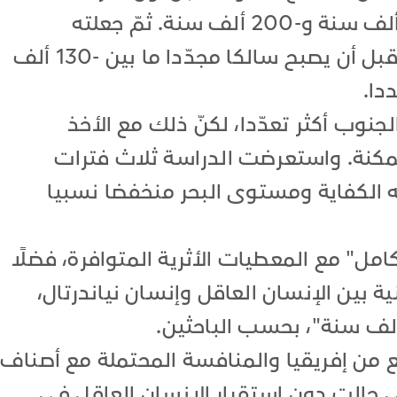
بين مدّتين جليديتين، ما بين -246 ألف سنة و-200 ألف سنة. ثمّ جعلته
الظروف المناخية قاحلا جدا للبشر قبل أن يصبح سالكا مجدّدا ما بين -130 ألف
جنوب أكثر تعدّدا، لكنّ ذلك مع الأخذ
ممكنة. واستعرضت الدراسة ثلاث فترات
يه الكفاية ومستوى البحر منخفضا نسبيا
ل" مع المعطيات الأثرية المتوافرة، فضلًا
ة بين الإنسان العاقل وإنسان نياندرتال،
ع من إفريقيا والمنافسة المحتملة مع أصناف
ي حالت دون استقرار الإنسان العاقل في