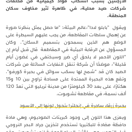
الأرجنتين بسبب انسكاب مواد كيميائية من مخلفات
شركات صيد محلية، في ظاهرة تثير مخاوف سكان
المنطقة.
ويقول "بابلو لادا"،عالم البيئة،: "ما حصل يمثل بنظرنا صورة
عن إهمال سلطات المقاطعة. من يجب عليهم السيطرة على
الوضع هم الذين يسمحون بتسميم السكان". وكان
المسؤول عن الرقابة البيئية في المقاطعة قال قبل أيام إن
"اللون الأحمر لا يلحق أي ضرر وسيختفي في غضون أيام
قليلة"، موضحًا أن شركة تنقل النفايات السائلة من شركات
الصيد كان قد "سُمح لها بسكب سوائل في بحيرة كورفو".
وتقع هذه البحيرة الممتدة على مساحة تراوح بين 10 و15
هكتارًا، على بعد 30 كيلومترًا من مدينة تريليو التي تعدّ 120
ألف نسمة، في مقاطعة تشوبوت.
بحيرة زرقاء ساحرة في إنجلترا يتحول لونها إلى الأسود
ويعزى هذا اللون إلى وجود كبريتات الصوديوم، وهي مادة
حافظة مضادة للبكتيريا تستخدم لتخزين جراد البحر النروجي