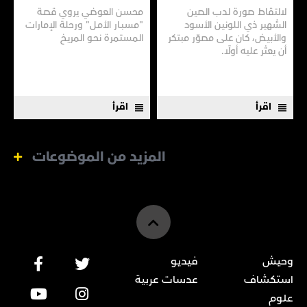
لالتقاط صورة لدب الصين
محسن العوضي يروي قصـة
الشهير ذي اللونين الأسود
"مسبـار الأمـل" ورحلة الإمارات
والأبيض، كان على مصوّر مبتكر
المستمرة نحـو المريـخ
أن يعثر عليه أولًا.
اقرأ
اقرأ
المزيد من الموضوعات
وحيش
فيديو
استكشاف
عدسات عربية
علوم