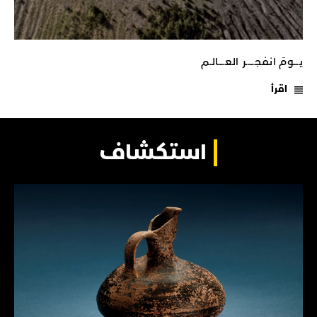
يـــومَ انفجـــــر العــــالـم
اقرأ
استكشاف