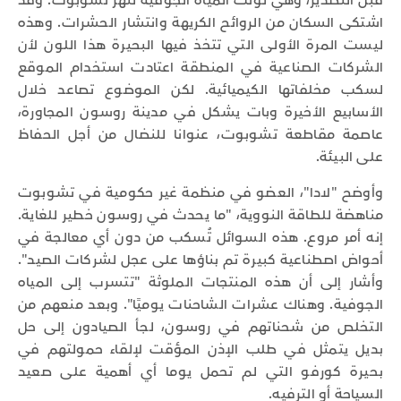
قبل التصدير، وهي لوّثت المياه الجوفية لنهر تشوبوت. وقد
اشتكى السكان من الروائح الكريهة وانتشار الحشرات. وهذه
ليست المرة الأولى التي تتخذ فيها البحيرة هذا اللون لأن
الشركات الصناعية في المنطقة اعتادت استخدام الموقع
لسكب مخلفاتها الكيميائية. لكن الموضوع تصاعد خلال
الأسابيع الأخيرة وبات يشكل في مدينة روسون المجاورة،
عاصمة مقاطعة تشوبوت، عنوانا للنضال من أجل الحفاظ
على البيئة.
وأوضح "لادا"، العضو في منظمة غير حكومية في تشوبوت
مناهضة للطاقة النووية، "ما يحدث في روسون خطير للغاية.
إنه أمر مروع. هذه السوائل تُسكب من دون أي معالجة في
أحواض اصطناعية كبيرة تم بناؤها على عجل لشركات الصيد".
وأشار إلى أن هذه المنتجات الملوثة "تتسرب إلى المياه
الجوفية. وهناك عشرات الشاحنات يوميًا". وبعد منعهم من
التخلص من شحناتهم في روسون، لجأ الصيادون إلى حل
بديل يتمثل في طلب الإذن المؤقت لإلقاء حمولتهم في
بحيرة كورفو التي لم تحمل يوما أي أهمية على صعيد
السياحة أو الترفيه.