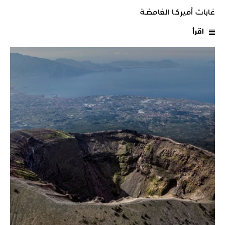
غابات أميركـا الغامضـة
اقرأ