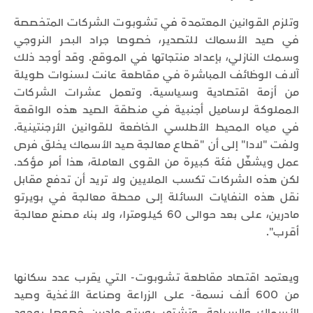
وتلزم القوانين المعتمدة في تشوبوت الشركات المتخصصة
في صيد الأسماك للتصدير، خصوصا جراد البحر النروجي
وسمك النازلي، بإعداد منتجاتها في الموقع. وقد أوجد ذلك
آلاف الوظائف المباشرة في مقاطعة عانت لسنوات طويلة
من أزمة اقتصادية وسياسية. وتعمل عشرات الشركات
المملوكة لرساميل أجنبية في منطقة الصيد هذه الواقعة
في مياه المحيط الأطلسي الخاضعة للقوانين الأرجنتينية.
ولفت "لادا" إلى أن "قطاع معالجة صيد الأسماك يخلق فرص
عمل ويشغّل فئة كبيرة من القوى العاملة، هذا أمر مؤكد.
لكن هذه الشركات تكسب الملايين ولا تريد أن تدفع مقابل
نقل هذه النفايات السائلة إلى محطة معالجة في بويرتو
مادرين، على بعد حوالى 60 كيلومترا، ولا بناء مصنع معالجة
أقرب".
ويعتمد اقتصاد مقاطعة تشوبوت- التي يقرب عدد سكانها
من 600 ألف نسمة- على الزراعة وصناعة الأغذية وصيد
الأسماك والسياحة. وتشتهر بويرتو مادرين خصوصا بوجود