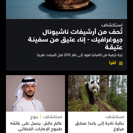
استكشاف
تُحف من أرشيفات ناشيونال
جيوغرافيك - إناء عتيق من سفينـة
عتيقـة
جرة خزفية من كامبانيا تعود إلى عام 200 قبل الميلاد، تقريبًا
اقرأ
استكشاف
استكشاف
نبوغ
نظرة نادرة إلى بانـدا عملاق
عالِمٌ حالِمٌ.. يحمل على عاتقه
مراوغ
طموح الإمارات الفضائي