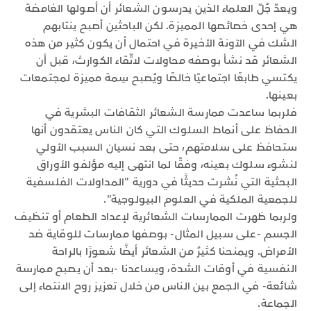
ويعدّ جُلّ العلماء الذين يدرسون الشعائر أن أصولها الغامضة
هي إحدى خصائصها المميزة. لكن الباحثين أصبح ينتابهم
الشك في الآونة الأخيرة في احتمال أن يكون كثير من هذه
الشعائر قد نشأ بوصفه محاولات لاتّقاء الكوارث، قبل أن
يكتسي طابعًا اجتماعيًا خالصًا ويُصبح سِمة مميزة لمجتمعات
بعينها.
فلربما ساعدت ممارسة الشعائر الثقافات البشرية في
الحفاظ على أنماط السلوك التي كان الناس يعتقدون أنها
ستحافظ على سلامتهم، حتى بعد نسيان السبب الأولي
لنشوء سلوك بعينه، وفقًا لما انتهى إليه مؤلفو الأوراق
البحثية التي نُشرت حديثًا في دورية "المداولات الفلسفية
للجمعية الملكية في العلوم البيولوجية".
ولربما ظهرت الممارسات الشعائرية لإعداد الطعام أو تنظيف
الجسم -على سبيل المثال- بوصفها ممارسات للوقاية ضد
الأمراض. ويمنحنا كثيرٌ من الشعائر أيضًا شعورًا بالراحة
النفسية في أوقات الشدة، ويساعدنا -بعد أن يصبح ممارسة
شائعة- في الجمع بين الناس من خلال تعزيز روح الانتماء إلى
الجماعة.