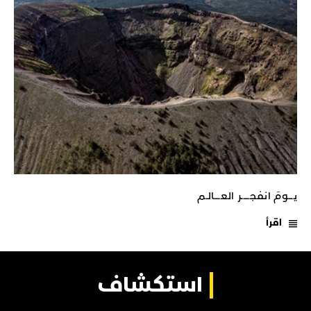
يـــومَ انفجـــــر العــــالـم
اقرأ
استكشاف