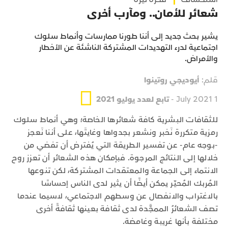
شعائر للأمان.. ومآرب أخرى
يشير بحث جديد إلى أننا طورنا ممارسات وأنماط سلوك
اجتماعية لدرء التهديدات المشتركة الناشئة عن الأخطار
والأمراض.
قلم:
أيوديجي روتينوا
1 July 2021 -
تابع لعدد يوليو 2021
للثقافات البشرية كافة شعائرها الخاصة؛ وهي أنماط سلوك
رمزية متكررة نَخبر ونشعر بجدواها وغايتَها، على أننا نَعجز
-بوجه عام- عن تفسير الطريقة التي يُفترض أن تفضي من
خلالها إلى النتائج المرجوة. فبإمكان هذه الشعائر أن تعزز روح
الانتماء إلى الجماعة والمعتقدات المشتركة، لكن تنوعها
المُربك المُحيّر يمكن أيضًا أن يثير لدى الناس إحساسًا
بالاغتراب والانفصال عن وسطهم الاجتماعي، لاسيما عندما
تصف الشعائرُ الممجَّدة لدى ثقافة بعينها ثقافةً أخرى
مختلفة بأنها غريبة وغامضة.