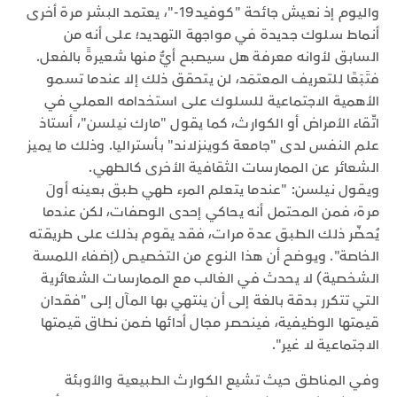
واليوم إذ نعيش جائحة "كوفيد19-"، يعتمد البشر مرة أخرى
أنماط سلوك جديدة في مواجهة التهديد؛ على أنه من
السابق لأوانه معرفة هل سيصبح أيٌّ منها شعيرةً بالفعل.
فتَبَعًا للتعريف المعتمَد، لن يتحقق ذلك إلا عندما تسمو
الأهمية الاجتماعية للسلوك على استخدامه العملي في
اتّقاء الأمراض أو الكوارث، كما يقول "مارك نيلسن"، أستاذ
علم النفس لدى "جامعة كوينزلاند" بأستراليا. وذلك ما يميز
الشعائر عن الممارسات الثقافية الأخرى كالطهي.
ويقول نيلسن: "عندما يتعلم المرء طهي طبق بعينه أولَ
مرة، فمن المحتمل أنه يحاكي إحدى الوصفات، لكن عندما
يُحضّر ذلك الطبق عدة مرات، فقد يقوم بذلك على طريقته
الخاصة". ويوضح أن هذا النوع من التخصيص (إضفاء اللمسة
الشخصية) لا يحدث في الغالب مع الممارسات الشعائرية
التي تتكرر بدقة بالغة إلى أن ينتهي بها المآل إلى "فقدان
قيمتها الوظيفية، فينحصر مجال أدائها ضمن نطاق قيمتها
الاجتماعية لا غير".
وفي المناطق حيث تشيع الكوارث الطبيعية والأوبئة