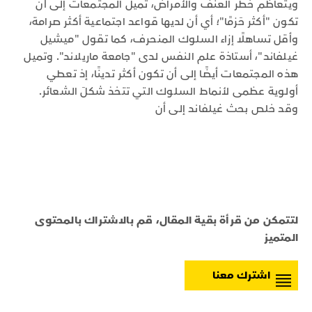
ويتعاظم خطر العنف والأمراض، تميل المجتمعات إلى أن
تكون "أكثر حَزمًا"؛ أي أن لديها قواعد اجتماعية أكثر صرامة،
وأقل تساهلًا إزاء السلوك المنحرف، كما تقول "ميشيل
غيلفاند"، أستاذة علم النفس لدى "جامعة ماريلاند". وتميل
هذه المجتمعات أيضًا إلى أن تكون أكثر تدينًا، إذ تعطي
أولوية عظمى لأنماط السلوك التي تتخذ شكلَ الشعائر.
وقد خلص بحث غيلفاند إلى أن
لتتمكن من قرأة بقية المقال، قم بالاشتراك بالمحتوى
المتميز
اشترك معنا