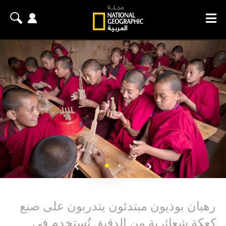
رهبان بوذيون مبتدئون يتدربون على صنع
كعكة شعائرية من الدقيق تُستخدم في