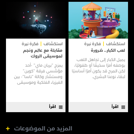
استكشاف
فكرة نيرة
استكشاف
فكرة نيرة
لعب الكبار.. ضــرورة
مقابلة مع عالِم ونجم
لموسيقى الروك
يميل الكبار إلى تجاهل اللعب
بوصفه أمرًا سخيفًا أو طفوليًا،
يمزج "بريان ماي" -أحد
لكن المرح قد يكون أمرًا أساسيًا
مؤسِّسي فرقة "كوين"
لبقاء نوعنا البشري.
ومستشار وكالة "ناسا"- بين
الفيزياء الفلكية وموسيقى
الروك لخلق تناغم كوني.
اقرأ
اقرأ
المزيد من الموضوعات