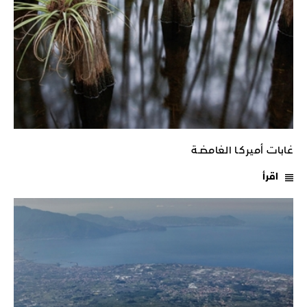
غابات أميركـا الغامضـة
اقرأ