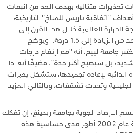
ات تحذيرات متتالية بهدف الحد من انبعاث
هداف "اتفاقية باريس للمناخ" التاريخية،
 الحرارة العالمية خلال هذا القرن إلى
درجتين مئويتين مع السعي إلى الحد من الزيادة إلى 1.5 درجة. ويوضح
ر جامعة لييج، أنه "مع ارتفاع درجات
شديد، بل سيصبح أكثر حدة"، مضيفًا أنه إذا
ه الذائبة لإعادة تجميدها، ستشكل بحيرات
جليدية وتحدث تشققات، وبالتالي المزيد
قسم الأرصاد الجوية بجامعة ريدينغ، إن تفكك
واختفاء منصة "لارسن بي" الجليدية عام 2002 أظهر مدى حساسية هذه