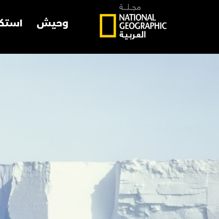
وحيش
استك