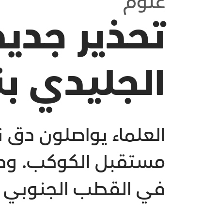
علوم
تحذير جديد
الجليدي بن
العلماء يواصلون دق 
مستقبل الكوكب. ودرا
في القطب الجنوبي بح