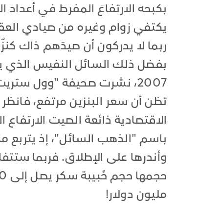
بكبحه الارتفاعَ المفرط في أعداد 
يكتفي زوام وغيره من صيادي العق
ربما لا يدركون أن صيدَهم ذاك كنزٌ 
2007، نشرت صحيفة "وول ستريت 
تظن أن سعر البنزين مرتفع، فانظ
الاقتصادية ذائعة الصيت الارتفاع 
باسم "الذهب السائل"، إذ يتربع من
وأندرها على الإطلاق. فربما ستتفاج
مليون دولار!