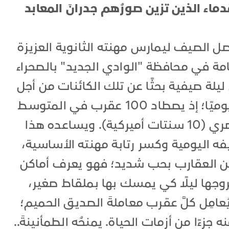
اء الذين تزين صورُهم جدرانَ المعابد
صل الصيف ليمارس مهنته الثانوية العزيزة
ة في محافظة "الوادي الجديد" بالصحراء
ليلة صيفية بحثًا عن تلك الكائنات من أجل
الحصول على أقل من 10 دولارات يوميًا؛ إذ يصطاد 100 عقرب في المتوسط
ليبيع الواحد منها بنحو 1.5 جنيه مصري (10 سنتات أميركية). ويساعده هذا
فه اليومية وكسر رتابة مهنته الأساسية،
ا عن العقارب بحب شديد؛ فهو يعرف أماكن
وجها ليلًا كي يمسك بها بملقاط صغير،
ُعامِل كلَّ عقرب معاملةَ الصديق الحميم؛
 جزءًا من أزمات الحياة. يمنحُه الطمأنينةَ..