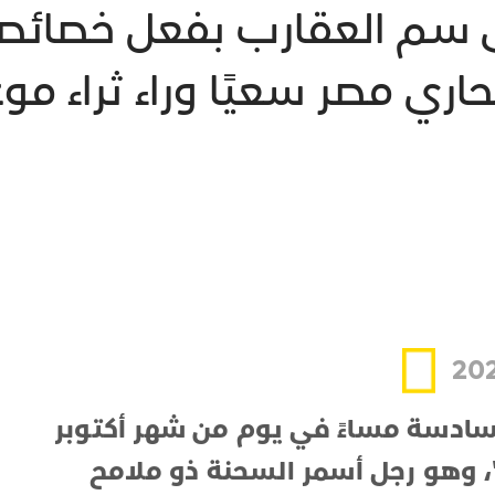
 سم العقارب بفعل خصائصه
 مصر سعيًا وراء ثراء موع
سادسة مساءً في يوم من شهر أكتوبر
وام"، وهو رجل أسمر السحنة ذو ملامح