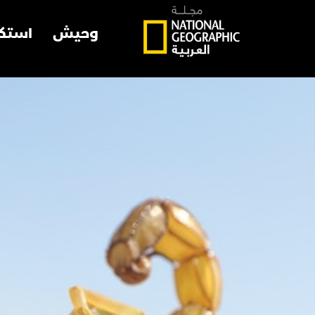
وحيش
استك