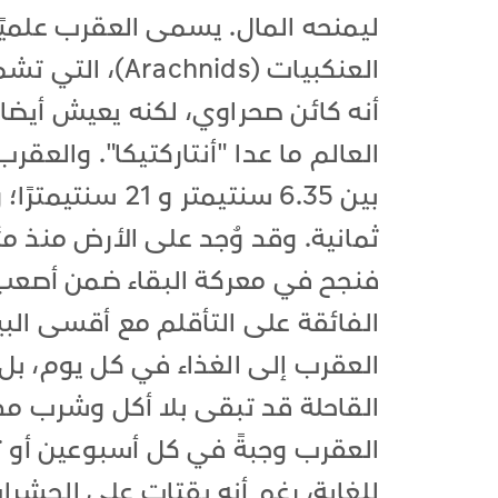
العنكبيات (nids
أنه كائن صحراوي، لكنه يعيش أيضا
العالم ما عدا "أنتاركتيكا". والعق
بين 6.35 سنتيمتر
ثمانية. وقد وُجد على الأرض منذ م
فنجح في معركة البقاء ضمن أصعب ا
الفائقة على التأقلم مع أقسى البيئ
العقرب إلى الغذاء في كل يوم، بل
القاحلة قد تبقى بلا أكل وشرب مد
العقرب وجبةً في كل أسبوعين أو ثل
للغاية، رغم أنه يقتات على الحشر