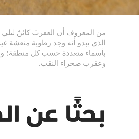
من المعروف أن العقربَ كائنٌ ليلي ا
الذي يبدو أنه وجد رطوبة منعشة غير
بأسماء متعددة حسب كل منطقة؛ ومن 
وعقرب صحراء النقب.
بحثًا عن ا