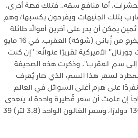
الحشرات. أما منافع سمّه.. فتلك قصة أخرى.
ارب بتلك الجنيهات ويفرحون بكسبها؛ وهم
ثمين يمكن أن يدر على آخرين أموالًا طائلة
بفضل ذلك السائل النفيس الذي يخرج من زُبانى (شوكة) العقرب. في 16 مايو
جورنال" الأميركية تقريرًا عنوانُه: "إن كنت
ر إلى سم العقرب". وذكرت هذه الصحيفة
المطرد لسعر هذا السم، الذي صار يُعرف
فردًا على هرم أغلى السوائل في العالم
أ إن عَلمتَ أن سعر قُطيرة واحدة لا يتعدى
حجمها حجم حُبيبة سكر يصل إلى 130 دولارًا، وسعر الغالون الواحد (3.8 لتر) 39