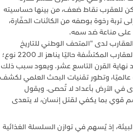
لكن للعقرب نقاط ضعف، من بينها حساسيته
 تربة رخوة بوصفه من الكائنات الحفّارة،
 على مناعة ضد سمه.
عقارب لدى "المتحف الوطني للتاريخ
الطبيعي" بباريس، فإن عدد أنواع العقارب المكتشَفة حاليًا يناهز الـ 2200 نوع؛
ي حدود 250 نوعًا عند نهاية القرن التاسع عشر. ويعود سبب ذلك
 عالميًا، وتطور تقنيات البحث العلمي لكشف
رى في الأرض بأعداد لا تُحصى. ويقول
سم قوي بما يكفي لقتل إنسان، لا يتعدى
يئة، إذ يُسهم في توازن السلسلة الغذائية