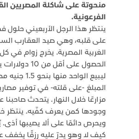
منحوتة على شاكلة المصريين القدم
الفرعونية.
ينتظر هذا الرجل الأربعيني حلول ف
على قلبه، وهي صيد العقارب السام
الغربية المصرية. يخرج زوام في كل 
المبلغ -على قلته- في توفير مصاري
مزارعًا خلال النهار. يتحدث صاحبن
وجودها كمن يعرف كفّيه. ينتظر خر
ويحرص دائمًا على ألا يصيبها أذى. ي
كيف لا وهو يدرّ عليه رزقًا يخفف عنه