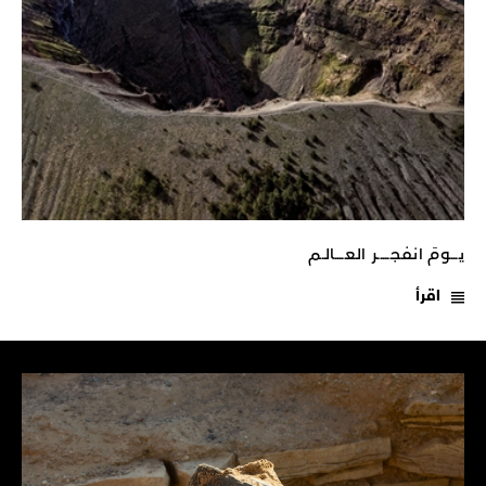
يـــومَ انفجـــــر العــــالـم
اقرأ