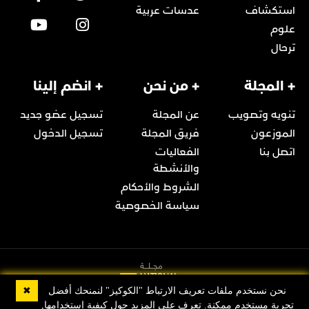
استكشاف
عدسات عربية
علوم
ترحال
+ المجلة
+ من نحن
+ انضم إلينا
تنويه وتصويب
عن المجلة
تسجيل عضو جديد
الموزعون
فريق المجلة
تسجيل الدخول
اتصل بنا
الفعاليات
والأنشطة
الشروط والأحكام
سياسة الخصوصية
✖
نحن نستخدم ملفات تعريف الارتباط "الكوكيز" لنمنحك أفضل
تجربة مستخدم ممكنة. تعرف على المزيد حول كيفية استخدامها,