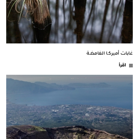
غابات أميركـا الغامضـة
اقرأ