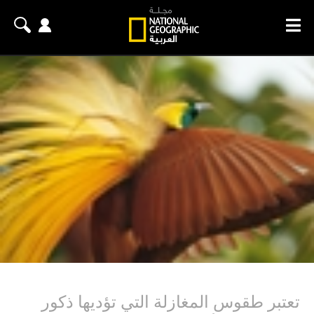
تعتبر طقوس المغازلة التي تؤديها ذكور