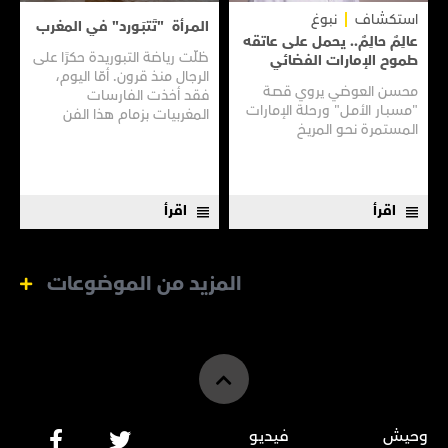
استكشاف
نبوغ
المـرأة "تَتبَـورد" في المغرب
عالِمٌ حالِمٌ.. يحمل على عاتقه
ظلّت رياضة التبوريدة حكرًا على
طموح الإمارات الفضائي
الرجال منذ قرون. أمّا اليوم،
محسن العوضي يروي قصـة
فقد أخذت الفارسات
"مسبـار الأمـل" ورحلة الإمارات
المغربيات بزمام هذا الفن
المستمرة نحـو المريـخ
العريق سعيًا إلى نقله إلى جيل
جديد.
اقرأ
اقرأ
المزيد من الموضوعات
وحيش
فيديو