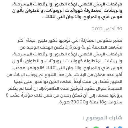
فرقعات الريش الذهبي لهذه الطيور، والرقصات المسرحية،
والريشات المتطاولة كهوائيات الروبوتات، والأطواق بألوان
قوس قزح، والمراوح، والألوان التي تتلألأ...
30 أكتوبر 2012
تعتبر طقوس المغازلة التي تؤديها ذكور طيور الجنة، أكثر
مشاهد الطبيعة غرابة وندرة.إذ يكمن الهدف الوحيد من
فرقعات الريش الذهبي لهذه الطيور، والرقصات المسرحية،
والريشات المتطاولة كهوائيات الروبوتات، والأطواق بألوان
قوس قزح، والمراوح، والألوان التي تتلألأ كالجواهر، فجذب
أكبر عدد ممكن من الإناث. لكن هذا التنوع لم يجذب الإناث من
الطيور فقط، بل فنت أيضاً العلماء الذين توافدوا على غينيا
الجديدة طوال عقود لتوثيق هذه الظاهرة،إلا ان أحدا لم يظفر
برؤيتها جميعا، إلى أن تمكنٔ رجلان من فعل ذلك مؤخراً، عقب 8
سنوات و18 بعثة و39000 صورة.
شارك الموضوع :