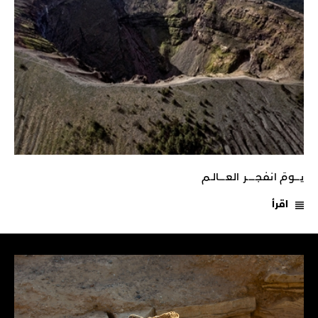
يـــومَ انفجـــــر العــــالـم
اقرأ