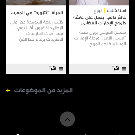
استكشاف
نبوغ
المـرأة "تَتبَـورد" في المغرب
عالِمٌ حالِمٌ.. يحمل على عاتقه
ظلّت رياضة التبوريدة حكرًا على
طموح الإمارات الفضائي
الرجال منذ قرون. أمّا اليوم،
محسن العوضي يروي قصـة
فقد أخذت الفارسات
"مسبـار الأمـل" ورحلة الإمارات
المغربيات بزمام هذا الفن
المستمرة نحـو المريـخ
العريق سعيًا إلى نقله إلى جيل
جديد.
اقرأ
اقرأ
المزيد من الموضوعات