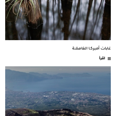
غابات أميركـا الغامضـة
اقرأ