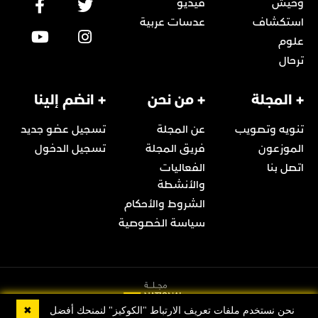
وحيش
فيديو
استكشاف
عدسات عربية
علوم
ترحال
+ المجلة
+ من نحن
+ انضم إلينا
تنويه وتصويب
عن المجلة
تسجيل عضو جديد
الموزعون
فريق المجلة
تسجيل الدخول
اتصل بنا
الفعاليات
والأنشطة
الشروط والأحكام
سياسة الخصوصية
✖
نحن نستخدم ملفات تعريف الارتباط "الكوكيز" لنمنحك أفضل